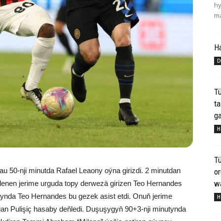
hy
ma
H
D
Tü
ta
ga
H
Tü
au 50-nji minutda Rafael Leaony oýna girizdi. 2 minutdan
o
wa
llenen jerime urguda topy derwezä girizen Teo Hernandes
tynda Teo Hernandes bu gezek asist etdi. Onuň jerime
H
ian Pulişiç hasaby deňledi. Duşuşygyň 90+3-nji minutynda