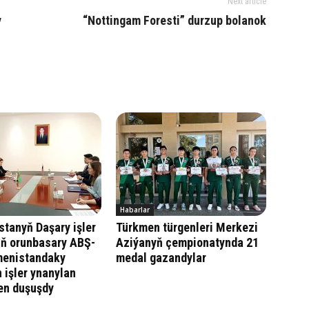
Next article
y
“Nottingam Foresti” durzup bolanok
Habarlar
tanyň Daşary işler
Türkmen türgenleri Merkezi
iň orunbasary ABŞ-
Aziýanyň çempionatynda 21
menistandaky
medal gazandylar
 işler ynanylan
len duşuşdy