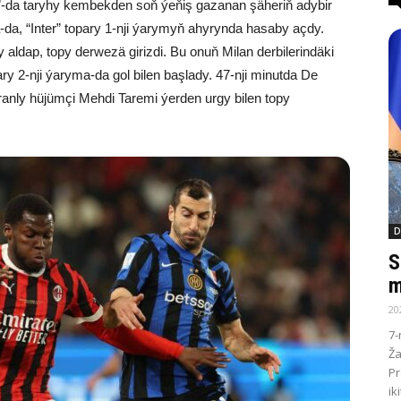
”-da taryhy kembekden soň ýeňiş gazanan şäheriň adybir
-da, “Inter” topary 1-nji ýarymyň ahyrynda hasaby açdy.
aldap, topy derwezä girizdi. Bu onuň Milan derbilerindäki
ry 2-nji ýaryma-da gol bilen başlady. 47-nji minutda De
anly hüjümçi Mehdi Taremi ýerden urgy bilen topy
D
S
m
20
7-
Ža
Pr
ik