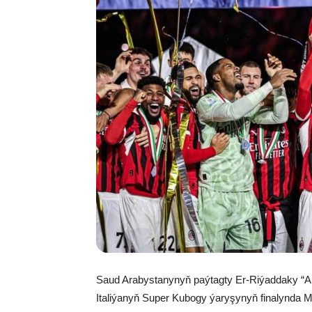
Saud Arabystanynyň paýtagty Er-Riýaddaky “Al-
Italiýanyň Super Kubogy ýaryşynyň finalynda Mil