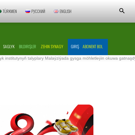
TÜRKMEN
РУССКИЙ
ENGLISH
SAGLYK
BILDIRIŞLER
ZEHIN SYNAGY
GIRIŞ
ABONENT BOL
yk institutynyň talyplary Malaýziýada gysga möhletleýin okuwa gatnaşd