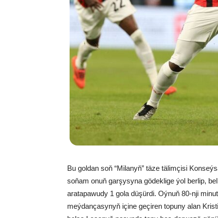
Bu goldan soň “Milanyň” täze tälimçisi Konseýs
soňam onuň garşysyna gödeklige ýol berlip, be
aratapawudy 1 gola düşürdi. Oýnuň 80-nji minu
meýdançasynyň içine geçiren topuny alan Krist