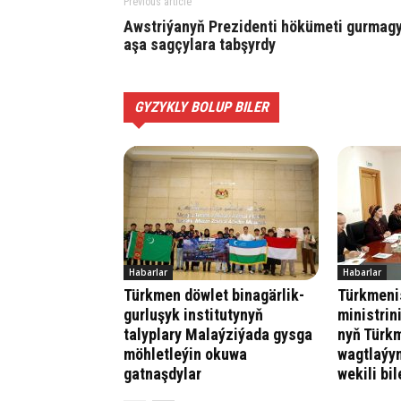
Previous article
Awstriýanyň Prezidenti hökümeti gurmag
aşa sagçylara tabşyrdy
GYZYKLY BOLUP BILER
Habarlar
Habarlar
Türkmen döwlet binagärlik-
Türkmenis
gurluşyk institutynyň
ministrin
talyplary Malaýziýada gysga
nyň Türk
möhletleýin okuwa
wagtlaýyn
gatnaşdylar
wekili bi