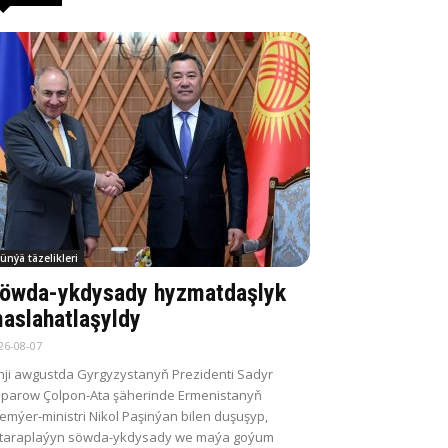
ünýä täzelikleri
öwda-ykdysady hyzmatdaşlyk
aslahatlaşyldy
26-08-07
nji awgustda Gyrgyzystanyň Prezidenti Sadyr
parow Çolpon-Ata şäherinde Ermenistanyň
emýer-ministri Nikol Paşinýan bilen duşuşyp,
itaraplaýyn söwda-ykdysady we maýa goýum