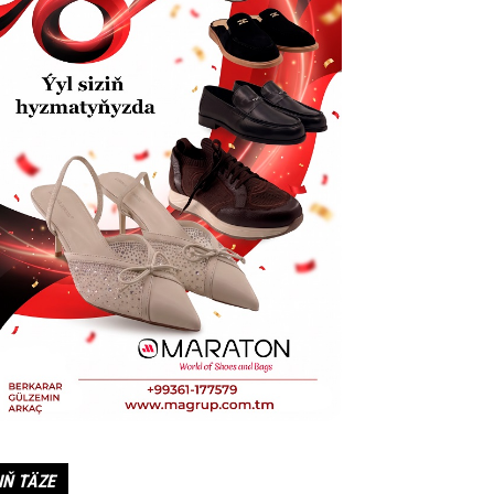
IŇ TÄZE