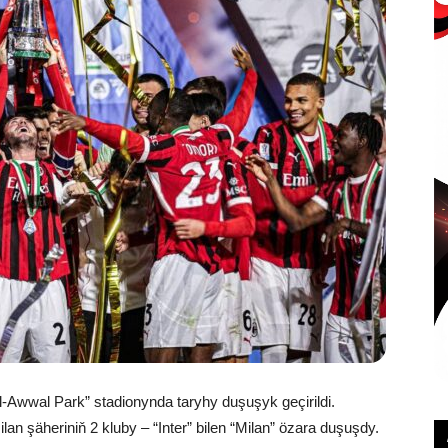
Awwal Park” stadionynda taryhy duşuşyk geçirildi.
an şäheriniň 2 kluby – “Inter” bilen “Milan” özara duşuşdy.