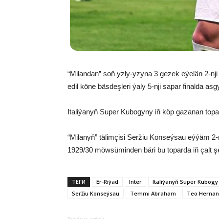
“Milandan” soň yzly-yzyna 3 gezek eýelän 2-nji t
edil köne bäsdeşleri ýaly 5-nji sapar finalda asg
Italiýanyň Super Kubogyny iň köp gazanan topar
“Milanyň” tälimçisi Seržiu Konseýsau eýýäm 2-
1929/30 möwsüminden bäri bu toparda iň çalt 
ТЕГИ
Er-Riýad
Inter
Italiýanyň Super Kubogy
Seržiu Konseýsau
Temmi Abraham
Teo Herna