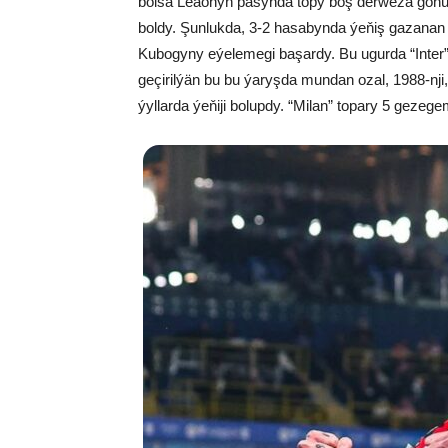
bolsa Leaonyň pasynda topy boş derwezä gönü
boldy. Şunlukda, 3-2 hasabynda ýeňiş gazanan “
Kubogyny eýelemegi başardy. Bu ugurda “Inter” b
geçirilýän bu bu ýaryşda mundan ozal, 1988-nji, 1
ýyllarda ýeňiji bolupdy. “Milan” topary 5 gezegem