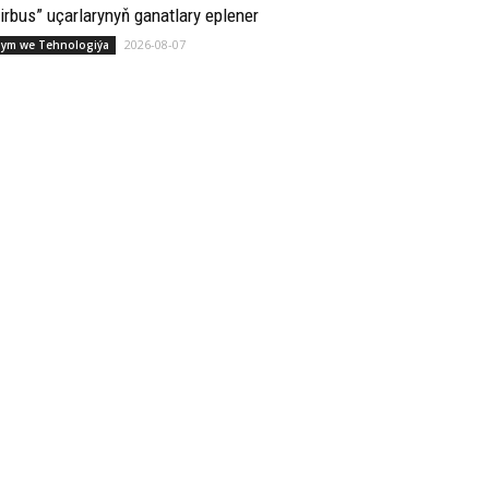
irbus” uçarlarynyň ganatlary eplener
2026-08-07
lym we Tehnologiýa