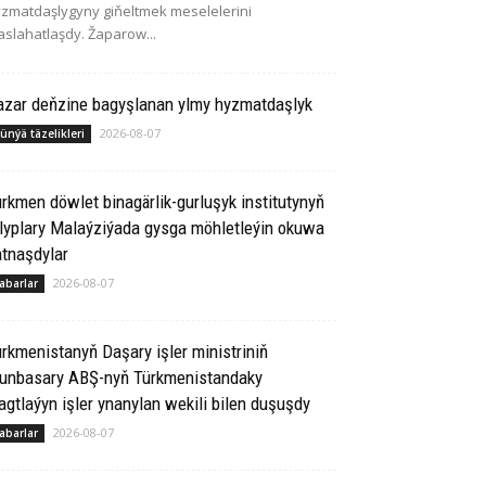
zmatdaşlygyny giňeltmek meselelerini
slahatlaşdy. Žaparow...
azar deňzine bagyşlanan ylmy hyzmatdaşlyk
2026-08-07
ünýä täzelikleri
rkmen döwlet binagärlik-gurluşyk institutynyň
lyplary Malaýziýada gysga möhletleýin okuwa
tnaşdylar
2026-08-07
abarlar
rkmenistanyň Daşary işler ministriniň
runbasary ABŞ-nyň Türkmenistandaky
gtlaýyn işler ynanylan wekili bilen duşuşdy
2026-08-07
abarlar