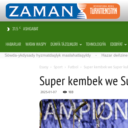
31.5
ASHGABAT
C
HABARLAR
WATAN WASPY
DÜNÝÄ TÄZELIKLERI
TEHNOLOGIÝA
EDEBIÝAT
Söwda-ykdysady hyzmatdaşlyk maslahatlaşyldy
·
Hazar deňzine
Esasy
Sport
Futbol
Super kembek we Super ku
Super kembek we S
2025-01-07
103