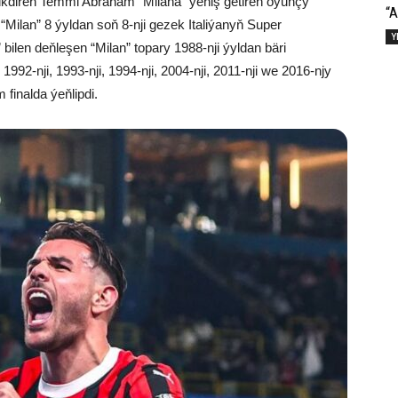
kdiren Temmi Abraham “Milana” ýeňiş getiren oýunçy
“A
Milan” 8 ýyldan soň 8-nji gezek Italiýanyň Super
Y
ilen deňleşen “Milan” topary 1988-nji ýyldan bäri
992-nji, 1993-nji, 1994-nji, 2004-nji, 2011-nji we 2016-njy
 finalda ýeňlipdi.