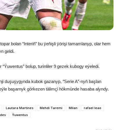
opar bolan “Interiň” bu ýeňişli ýörişi tamamlanyp, olar hem
yn geldi.
 “Ýuwentus” bolup, turinliler 9 gezek kubogy eýeledi.
nji duşuşygynda kubok gazanyp, “Serie A”-nyň başlan
şeýle başarnyk görkezen tälimçi hökmünde hasaba alyndy.
Lautara Martines
Mehdi Taremi
Milan
rafael leao
ndes
Ýuwentus