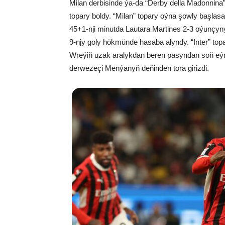
Milan derbisinde ýa-da “Derby della Madonnina
topary boldy. “Milan” topary oýna şowly başlasa
45+1-nji minutda Lautara Martines 2-3 oýunçyny 
9-njy goly hökmünde hasaba alyndy. “Inter” topa
Wreýiň uzak aralykdan beren pasyndan soň eýr
derwezeçi Menýanyň deňinden tora girizdi.