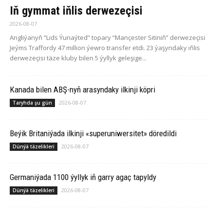
Iň gymmat iňlis derwezeçisi
2026-08-07
Angliýanyň “Lids Ýunaýted” topary “Mançester Sitiniň” derwezeçisi
Jeýms Traffordy 47 million ýewro transfer etdi. 23 ýaşyndaky iňlis
derwezeçisi täze kluby bilen 5 ýyllyk geleşige...
Ka­na­da bilen ABŞ-nyň arasyndaky ilkinji köp­ri
2026-08-07
Taryhda şu gün
Beýik Britaniýada ilkinji «superuniwersitet» döredildi
2026-08-07
Dünýä täzelikleri
Germaniýada 1100 ýyllyk iň garry agaç tapyldy
2026-08-07
Dünýä täzelikleri