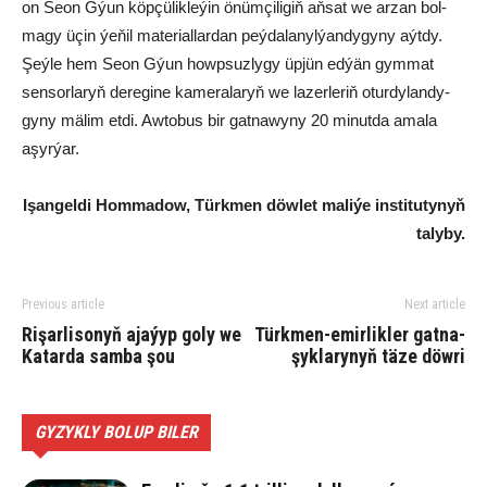
on Se­on Gýun köp­çü­lik­le­ýin önüm­çi­li­giň aň­sat we ar­zan bol­
ma­gy üçin ýe­ňil ma­te­ri­al­lar­dan peý­da­la­nyl­ýan­dy­gy­ny aýt­dy.
Şeý­le hem Se­on Gýun howp­suz­ly­gy üp­jün ed­ýän gym­mat
sen­sor­la­ryň de­re­gi­ne ka­me­ra­la­ryň we la­zer­le­riň otur­dy­lan­dy­
gy­ny mä­lim et­di. Aw­to­bus bir gat­na­wy­ny 20 mi­nut­da ama­la
aşyr­ýar.
Işan­gel­di Hom­ma­dow, Türk­men döw­let ma­li­ýe ins­ti­tu­ty­nyň
ta­ly­by.
Previous article
Next article
Rişarlisonyň ajaýyp goly we
Türk­men-emir­lik­le­r gat­na­
Katarda samba şou
şyk­la­ry­nyň tä­ze döw­ri
GYZYKLY BOLUP BILER