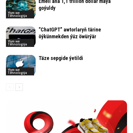
Emeli aňa 1,1 trillion dollar maýa
goýuldy
Ylym we
Tehnologiýa
“ChatGPT” awtorlaryň tärine
öýkünmekden ýüz öwürýär
Ylym we
Tehnologiýa
Tä­ze sep­gi­de ýe­til­di
Ylym we
Tehnologiýa