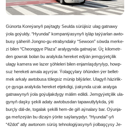
Gü­nor­ta Ko­re­ýa­nyň paý­tag­ty Se­ul­da sü­rü­ji­siz ulag gat­na­wy
ýo­la go­ýul­dy. “Hy­un­dai” kom­pa­ni­ýa­sy­nyň iş­läp taý­ýar­lan aw­to­
bu­sy şä­he­riň Jong­no-gu et­ra­byn­da­ky “Se­wo­on” söw­da mer­ke­
zi bi­len “Cheong­gye Pla­za” ara­ly­gyn­da gat­na­ýar. Üç ki­lo­metr­
den gow­rak bo­lan bu ara­lyk­da he­re­ket ed­ýän jem­gy­ýet­çi­lik
ula­gy ka­me­ra we la­zer şöh­le­le­ri bi­len en­jam­laş­dy­ry­lyp, howp­
suz he­re­ke­ti ama­la aşyr­ýar. Ýo­lag­çy­la­ry öňün­den ýer bel­let­
mek ar­ka­ly aw­to­bu­sa tö­leg­siz mü­nip bil­ýär­ler. Ula­gyň hä­zir­lik­
çe gys­ga ara­lyk­da he­re­ket et­jek­di­gi, ýa­kyn­da uzak ara­ly­ga
gat­na­wy­nyň ýo­la go­ýul­jak­dy­gy mä­lim edil­di. Jem­gy­ýet­çi­lik ula­
gy­nyň daş­ky şe­ki­li ada­ty aw­to­bus­dan ta­pa­wut­ly­lyk­da, ýi­ti
burç­ly däl-de, to­ga­lak şe­kil­li hem-de giň aý­na­la­ry bar. Oýun­ja­
ga meň­ze­ýän bu di­zaýn ýö­ri­te saý­la­nyp­dyr. “Hy­un­dai”-yň
“42dot” at­ly aw­to­nom sü­rüş teh­no­lo­gi­ýa­sy­nyň ýol­baş­çy­sy Je­