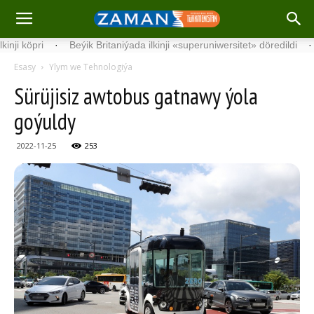
­ri
·
Beýik Britaniýada ilkinji «superuniwersitet» döredildi
·
Germ
Esasy
Ylym we Tehnologiýa
Sürüjisiz awtobus gatnawy ýola
goýuldy
2022-11-25
253