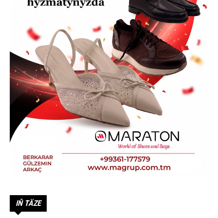
IŇ TÄZE