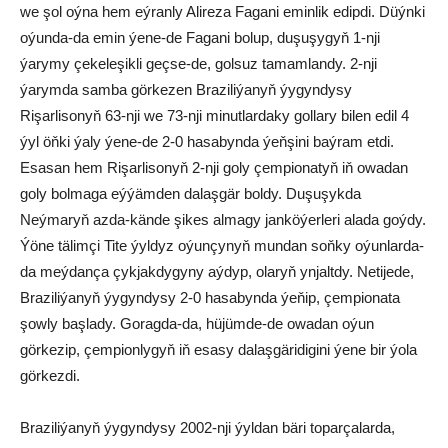
we şol oýna hem eýranly Alireza Fagani eminlik edipdi. Düýnki
oýunda-da emin ýene-de Fagani bolup, duşuşygyň 1-nji
ýarymy çekeleşikli geçse-de, golsuz tamamlandy. 2-nji
ýarymda samba görkezen Braziliýanyň ýygyndysy
Rişarlisonyň 63-nji we 73-nji minutlardaky gollary bilen edil 4
ýyl öňki ýaly ýene-de 2-0 hasabynda ýeňşini baýram etdi.
Esasan hem Rişarlisonyň 2-nji goly çempionatyň iň owadan
goly bolmaga eýýämden dalaşgär boldy. Duşuşykda
Neýmaryň azda-kände şikes almagy janköýerleri alada goýdy.
Ýöne tälimçi Tite ýyldyz oýunçynyň mundan soňky oýunlarda-
da meýdança çykjakdygyny aýdyp, olaryň ynjaltdy. Netijede,
Braziliýanyň ýygyndysy 2-0 hasabynda ýeňip, çempionata
şowly başlady. Goragda-da, hüjümde-de owadan oýun
görkezip, çempionlygyň iň esasy dalaşgäridigini ýene bir ýola
görkezdi.
Braziliýanyň ýygyndysy 2002-nji ýyldan bäri toparçalarda,