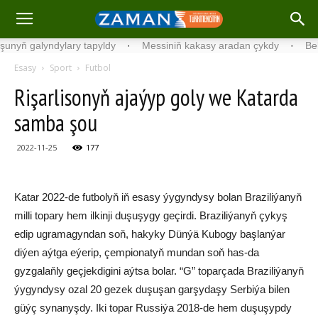
ň galyndylary tapyldy
·
Messiniň kakasy aradan çykdy
·
Belgiýad
Esasy
Sport
Futbol
Rişarlisonyň ajaýyp goly we Katarda
samba şou
2022-11-25
177
Katar 2022-de futbolyň iň esasy ýygyndysy bolan Braziliýanyň
milli topary hem ilkinji duşuşygy geçirdi. Braziliýanyň çykyş
edip ugramagyndan soň, hakyky Dünýä Kubogy başlanýar
diýen aýtga eýerip, çempionatyň mundan soň has-da
gyzgalaňly geçjekdigini aýtsa bolar. “G” toparçada Braziliýanyň
ýygyndysy ozal 20 gezek duşuşan garşydaşy Serbiýa bilen
güýç synanyşdy. Iki topar Russiýa 2018-de hem duşuşypdy