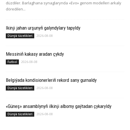
düzdiler. Barlaghana synaglarynda «Evo» genom modelleri arkaly
döredilen...
Ikinji jahan urşunyň galyndylary tapyldy
2026-08-08
Dünýä täzelikleri
Messiniň kakasy aradan çykdy
2026-08-08
Futbol
Belgiýada kondisionerleriň rekord sany gurnaldy
2026-08-08
Dünýä täzelikleri
«Güneş» ansamblynyň ilkinji albomy gaýtadan çykaryldy
2026-08-08
Dünýä täzelikleri