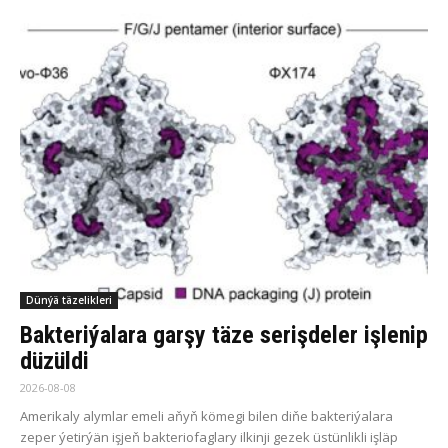
Dünýä täzelikleri
Bakteriýalara garşy täze serişdeler işlenip
düzüldi
2026-08-08
Amerikaly alymlar emeli aňyň kömegi bilen diňe bakteriýalara
zeper ýetirýän işjeň bakteriofaglary ilkinji gezek üstünlikli işläp