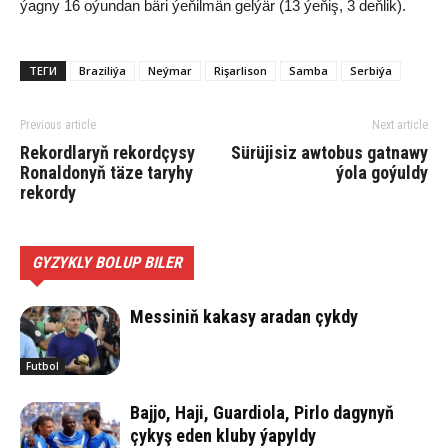
ýagny 16 oýundan bäri ýeňilmän gelýär (13 ýeňiş, 3 deňlik).
ТЕГИ
Braziliýa
Neýmar
Rişarlison
Samba
Serbiýa
Previous article
Next article
Rekordlaryň rekordçysy
Sürüjisiz awtobus gatnawy
Ronaldonyň täze taryhy
ýola goýuldy
rekordy
GYZYKLY BOLUP BILER
Messiniň kakasy aradan çykdy
Futbol
Bajjo, Haji, Guardiola, Pirlo dagynyň
çykyş eden kluby ýapyldy