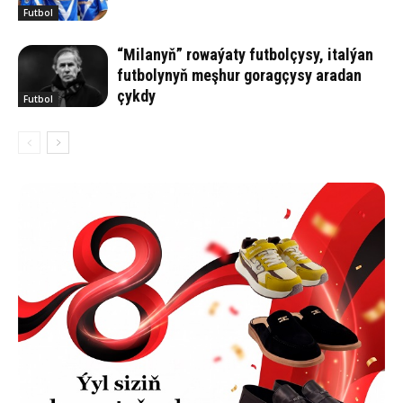
Futbol
“Milanyň” rowaýaty futbolçysy, italýan
futbolynyň meşhur goragçysy aradan
çykdy
Futbol