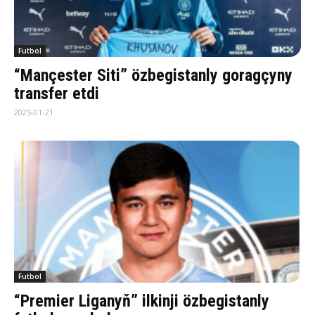
Futbol
“Mançester Siti” özbegistanly goragçyny
transfer etdi
2025-01-21
Futbol
“Premier Liganyň” ilkinji özbegistanly