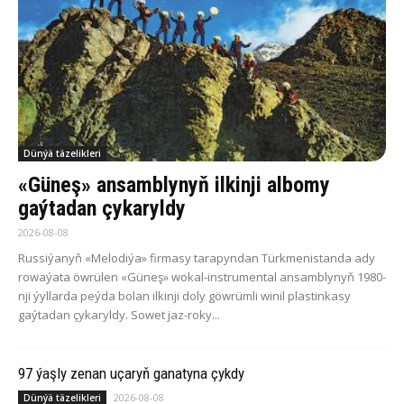
Dünýä täzelikleri
«Güneş» ansamblynyň ilkinji albomy
gaýtadan çykaryldy
2026-08-08
Russiýanyň «Melodiýa» firmasy tarapyndan Türkmenistanda ady
rowaýata öwrülen «Güneş» wokal-instrumental ansamblynyň 1980-
nji ýyllarda peýda bolan ilkinji doly göwrümli winil plastinkasy
gaýtadan çykaryldy. Sowet jaz-roky...
97 ýaşly zenan uçaryň ganatyna çykdy
2026-08-08
Dünýä täzelikleri