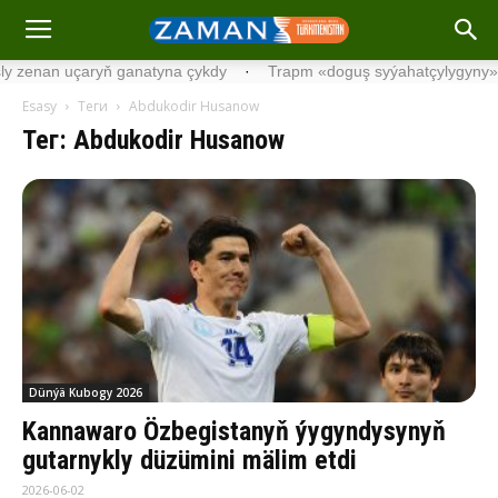
 uçaryň ganatyna çykdy
·
Trapm «doguş syýahatçylygyny» gadagan
Esasy
Теги
Abdukodir Husanow
Тег: Abdukodir Husanow
Dünýä Kubogy 2026
Kannawaro Özbegistanyň ýygyndysynyň
gutarnykly düzümini mälim etdi
2026-06-02