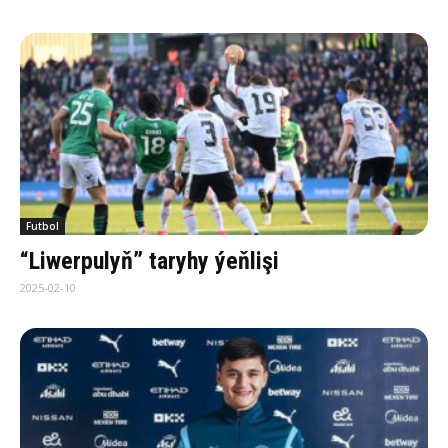
Futbol
“Liwerpulyň” taryhy ýeňlişi
2025-02-10