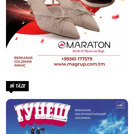
IŇ TÄZE