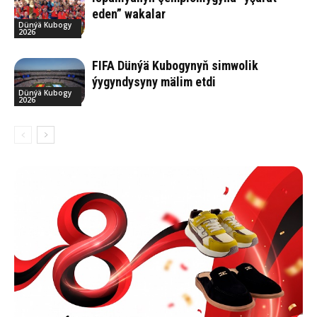
eden” wakalar
Dünýä Kubogy
2026
FIFA Dünýä Kubogynyň simwolik
ýygyndysyny mälim etdi
Dünýä Kubogy
2026