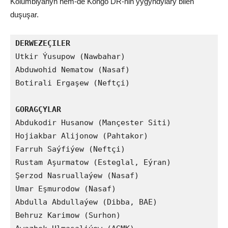
Kolumbiýanyň hem-de Kongo DR-niň ýygyndylary bilen
duşuşar.
DERWEZEÇILER
Utkir Ýusupow (Nawbahar)

Abduwohid Nematow (Nasaf)

Botirali Ergaşew (Neftçi)

GORAGÇYLAR
Abdukodir Husanow (Mançester Siti)

Hojiakbar Alijonow (Pahtakor)

Farruh Saýfiýew (Neftçi)

Rustam Aşurmatow (Esteglal, Eýran)

Şerzod Nasruallaýew (Nasaf)

Umar Eşmurodow (Nasaf)

Abdulla Abdullaýew (Dibba, BAE)

Behruz Karimow (Surhon)
