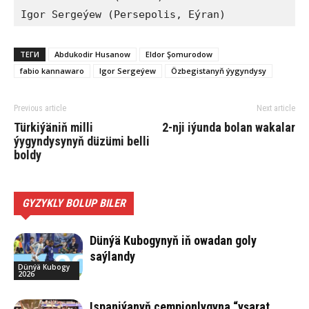
Igor Sergeýew (Persepolis, Eýran)
ТЕГИ
Abdukodir Husanow
Eldor Şomurodow
fabio kannawaro
Igor Sergeýew
Özbegistanyň ýygyndysy
Previous article
Next article
Türkiýäniň milli
2-nji iýunda bolan wakalar
ýygyndysynyň düzümi belli
boldy
GYZYKLY BOLUP BILER
Dünýä Kubogynyň iň owadan goly
saýlandy
Dünýä Kubogy
2026
Ispaniýanyň çempionlygyna “yşarat