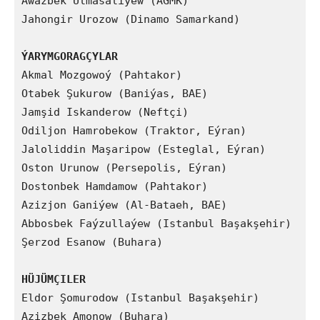
Awazbek Ulmasaliýew (AGMK)

Jahongir Urozow (Dinamo Samarkand)

ÝARYMGORAGÇYLAR
Akmal Mozgowoý (Pahtakor)

Otabek Şukurow (Baniýas, BAE)

Jamşid Iskanderow (Neftçi)

Odiljon Hamrobekow (Traktor, Eýran)

Jaloliddin Maşaripow (Esteglal, Eýran)

Oston Urunow (Persepolis, Eýran)

Dostonbek Hamdamow (Pahtakor)

Azizjon Ganiýew (Al-Bataeh, BAE)

Abbosbek Faýzullaýew (Istanbul Başakşehir)

Şerzod Esanow (Buhara)

HÜJÜMÇILER
Eldor Şomurodow (Istanbul Başakşehir)

Azizbek Amonow (Buhara)
