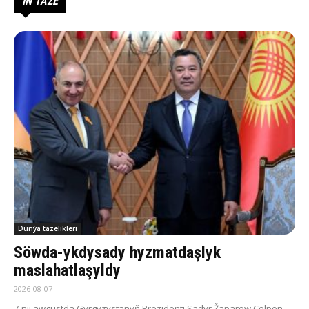
IŇ TÄZE
Dünýä täzelikleri
Söwda-ykdysady hyzmatdaşlyk
maslahatlaşyldy
2026-08-07
7-nji awgustda Gyrgyzystanyň Prezidenti Sadyr Žaparow Çolpon-