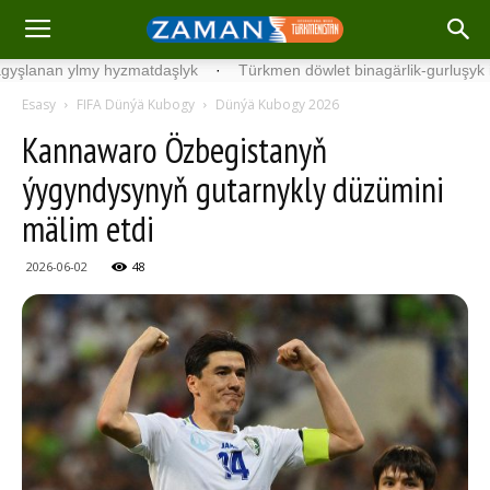
n ylmy hyzmatdaşlyk
·
Türkmen döwlet binagärlik-gurluşyk institut
Esasy
FIFA Dünýä Kubogy
Dünýä Kubogy 2026
Kannawaro Özbegistanyň
ýygyndysynyň gutarnykly düzümini
mälim etdi
2026-06-02
48