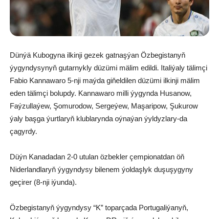
Dünýä Kubogyna ilkinji gezek gatnaşýan Özbegistanyň
ýygyndysynyň gutarnykly düzümi mälim edildi. Italiýaly tälimçi
Fabio Kannawaro 5-nji maýda giňeldilen düzümi ilkinji mälim
eden tälimçi bolupdy. Kannawaro milli ýygynda Husanow,
Faýzullaýew, Şomurodow, Sergeýew, Maşaripow, Şukurow
ýaly başga ýurtlaryň klublarynda oýnaýan ýyldyzlary-da
çagyrdy.
Düýn Kanadadan 2-0 utulan özbekler çempionatdan öň
Niderlandlaryň ýygyndysy bilenem ýoldaşlyk duşuşygyny
geçirer (8-nji iýunda).
Özbegistanyň ýygyndysy “K” toparçada Portugaliýanyň,