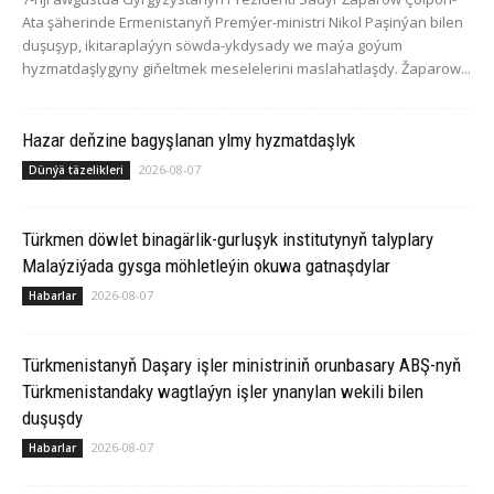
Ata şäherinde Ermenistanyň Premýer-ministri Nikol Paşinýan bilen
duşuşyp, ikitaraplaýyn söwda-ykdysady we maýa goýum
hyzmatdaşlygyny giňeltmek meselelerini maslahatlaşdy. Žaparow...
Hazar deňzine bagyşlanan ylmy hyzmatdaşlyk
2026-08-07
Dünýä täzelikleri
Türkmen döwlet binagärlik-gurluşyk institutynyň talyplary
Malaýziýada gysga möhletleýin okuwa gatnaşdylar
2026-08-07
Habarlar
Türkmenistanyň Daşary işler ministriniň orunbasary ABŞ-nyň
Türkmenistandaky wagtlaýyn işler ynanylan wekili bilen
duşuşdy
2026-08-07
Habarlar