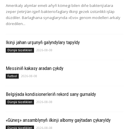
Amerikaly alymlar emeli aňyň kömegi bilen diňe bakteriýalara
zeper ýetirýän işjeň bakteriofaglary ilkinji gezek üstünlikli işläp
düzdiler. Barlaghana synaglarynda «Evo» genom modelleri arkaly
döredilen...
Ikinji jahan urşunyň galyndylary tapyldy
2026-08-08
Dünýä täzelikleri
Messiniň kakasy aradan çykdy
2026-08-08
Futbol
Belgiýada kondisionerleriň rekord sany gurnaldy
2026-08-08
Dünýä täzelikleri
«Güneş» ansamblynyň ilkinji albomy gaýtadan çykaryldy
2026-08-08
Dünýä täzelikleri