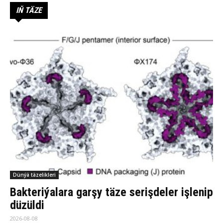
IŇ TÄZE
Dünýä täzelikleri
Bakteriýalara garşy täze serişdeler işlenip
düzüldi
2026-08-08