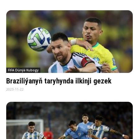
FIFA Dünýä Kubogy
Braziliýanyň taryhynda ilkinji gezek
2023-11-22