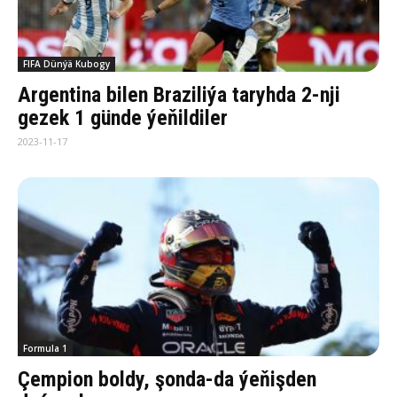
FIFA Dünýä Kubogy
Argentina bilen Braziliýa taryhda 2-nji
gezek 1 günde ýeňildiler
2023-11-17
Formula 1
Çempion boldy, şonda-da ýeňişden