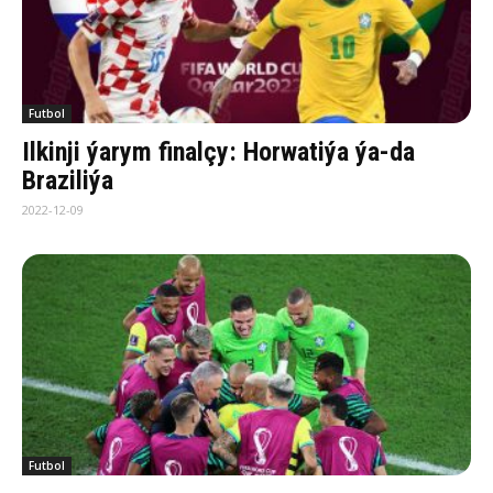
Futbol
Ilkinji ýarym finalçy: Horwatiýa ýa-da
Braziliýa
2022-12-09
Futbol