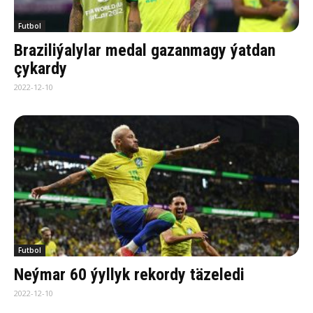
Futbol
Braziliýalylar medal gazanmagy ýatdan
çykardy
2022-12-10
Futbol
Neýmar 60 ýyllyk rekordy täzeledi
2022-12-10