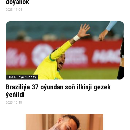
doýanok
2023-11-06
FIFA Dünýä Kubogy
Braziliýa 37 oýundan soň ilkinji gezek
ýeňildi
2023-10-18