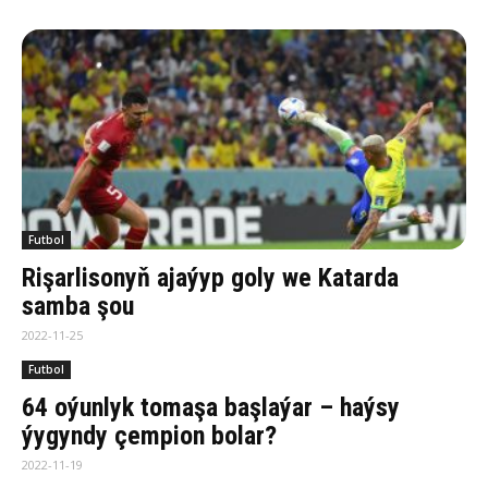
Futbol
Rişarlisonyň ajaýyp goly we Katarda
samba şou
2022-11-25
Futbol
64 oýunlyk tomaşa başlaýar – haýsy
ýygyndy çempion bolar?
2022-11-19