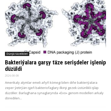
Dünýä täzelikleri
Bakteriýalara garşy täze serişdeler işlenip
düzüldi
2026-08-08
Amerikaly alymlar emeli aňyň kömegi bilen diňe bakteriýalara
zeper ýetirýän işjeň bakteriofaglary ilkinji gezek üstünlikli işläp
düzdiler. Barlaghana synaglarynda «Evo» genom modelleri arkaly
döredilen...