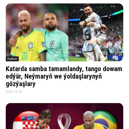
Futbol
Katarda samba tamamlandy, tango dowam
edýär, Neýmaryň we ýoldaşlarynyň
gözýaşlary
2022-12-10