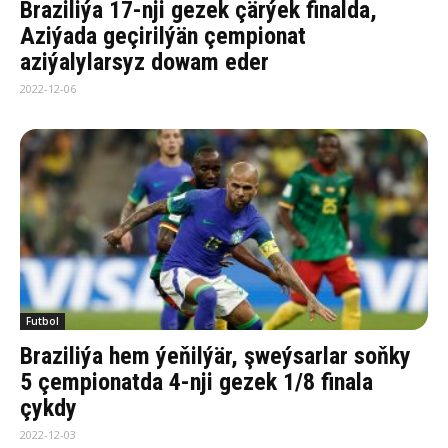
Braziliýa 17-nji gezek çärýek finalda,
Aziýada geçirilýän çempionat
aziýalylarsyz dowam eder
2022-12-06
Futbol
Braziliýa hem ýeňilýär, şweýsarlar soňky
5 çempionatda 4-nji gezek 1/8 finala
çykdy
2022-12-03