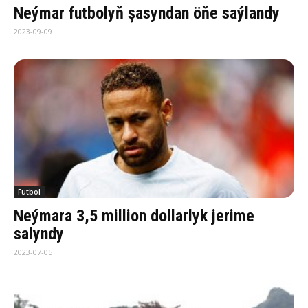
Neýmar futbolyň şasyndan öňe saýlandy
2023-09-09
Futbol
Neýmara 3,5 million dollarlyk jerime
salyndy
2023-07-05