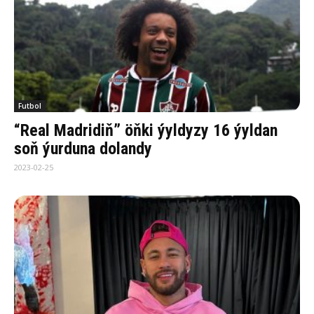
Futbol
“Real Madridiň” öňki ýyldyzy 16 ýyldan
soň ýurduna dolandy
2023-02-25