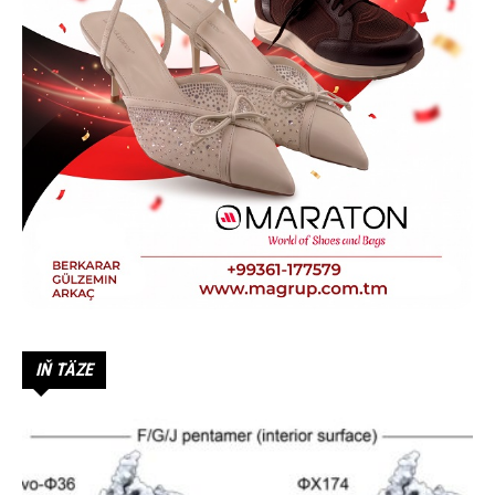
IŇ TÄZE