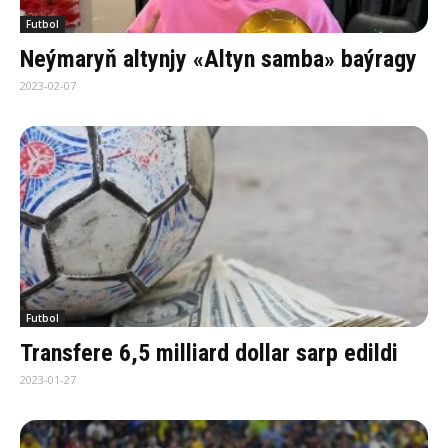
Futbol
Neýmaryň altynjy «Altyn samba» baýragy
2023-02-07
Futbol
Transfere 6,5 milliard dollar sarp edildi
2023-01-27