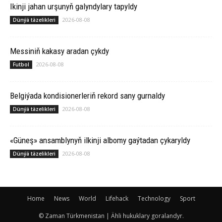
Ikinji jahan urşunyň galyndylary tapyldy
2026-08-08
Dünýä täzelikleri
Messiniň kakasy aradan çykdy
2026-08-08
Futbol
Belgiýada kondisionerleriň rekord sany gurnaldy
2026-08-08
Dünýä täzelikleri
«Güneş» ansamblynyň ilkinji albomy gaýtadan çykaryldy
2026-08-08
Dünýä täzelikleri
Home
News
World
Lifehack
Technology
Sport
© Zaman Türkmenistan | Ähli hukuklary goralandyr.