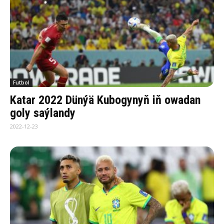
Futbol
Katar 2022 Dünýä Kubogynyň iň owadan
goly saýlandy
2022-12-23