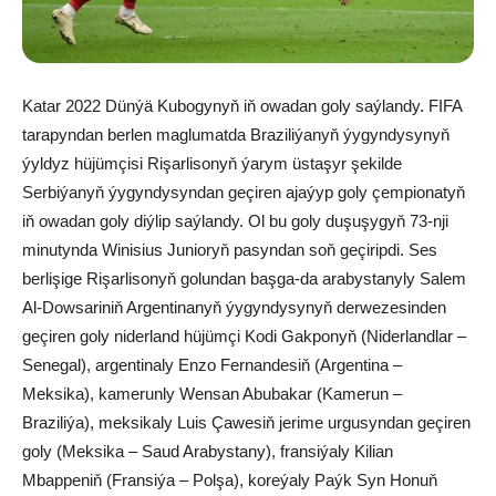
Katar 2022 Dünýä Kubogynyň iň owadan goly saýlandy. FIFA
tarapyndan berlen maglumatda Braziliýanyň ýygyndysynyň
ýyldyz hüjümçisi Rişarlisonyň ýarym üstaşyr şekilde
Serbiýanyň ýygyndysyndan geçiren ajaýyp goly çempionatyň
iň owadan goly diýlip saýlandy. Ol bu goly duşuşygyň 73-nji
minutynda Winisius Junioryň pasyndan soň geçiripdi. Ses
berlişige Rişarlisonyň golundan başga-da arabystanyly Salem
Al-Dowsariniň Argentinanyň ýygyndysynyň derwezesinden
geçiren goly niderland hüjümçi Kodi Gakponyň (Niderlandlar –
Senegal), argentinaly Enzo Fernandesiň (Argentina –
Meksika), kamerunly Wensan Abubakar (Kamerun –
Braziliýa), meksikaly Luis Çawesiň jerime urgusyndan geçiren
goly (Meksika – Saud Arabystany), fransiýaly Kilian
Mbappeniň (Fransiýa – Polşa), koreýaly Paýk Syn Honuň