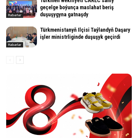
Türkmen wekiliýeti CAREC sanly
geçelge boýunça maslahat beriş
duşuşygyna gatnaşdy
Habarlar
Türkmenistanyň Ilçisi Taýlandyň Daşary
işler ministrliginde duşuşyk geçirdi
Habarlar