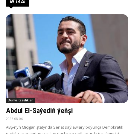
IŇ TÄZE
Dünýä täzelikleri
Abdul El-Saýediň ýeňşi
2026-08-06
ABŞ-nyň Miçigan ştatynda Senat saýlawlary boýunça Demokratik
partiýa tarapyndan guralan deslapky saýlawlarda (praýmeriz)