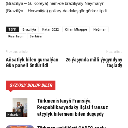
(Braziliýa – G. Koreýa) hem-de braziliýaly Neýmaryň
(Braziliýa – Horwatiýa) gollary-da dalaşgär görkezilipdi.
ТЕГИ
Braziliýa
Katar 2022
Kilian Mbappe
Neýmar
Rişarlison
Serbiýa
Previous article
Next article
Aňsatlyk bilen gurnalýan
26 ýaşynda milli ýygyndyny
Gün paneli öndürildi
taşlady
GYZYKLY BOLUP BILER
Türkmenistanyň Fransiýa
Respublikasyndaky Ilçisi fransuz
atçylyk bilermeni bilen duşuşdy
Habarlar