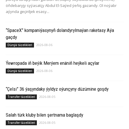
öňdebaryjy syýasatçy Abdul El-Saýed ýeňiş gazandy. Ol noýabr
aýynda geçiriljek esasy...
“SpaceX” kompaniýasynyň dolandyrylmaýan raketasy Aýa
gaçdy
2026-08-06
Dünýä täzelikleri
Ýewropada iň beýik Merýem enäniň heýkeli açylar
2026-08-06
Dünýä täzelikleri
“Çelsi” 36 ýaşyndaky ýyldyz oýunçyny düzümine goşdy
2026-08-05
Transfer täzelikleri
Salah türk kluby bilen şertnama baglaşdy
2026-08-05
Transfer täzelikleri