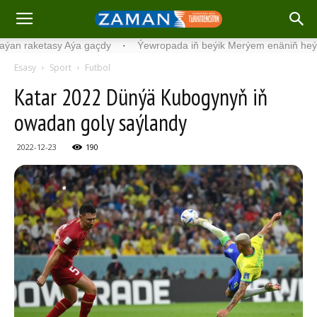
ketasy Aýa gaçdy
·
Ýewropada iň beýik Merýem enäniň heýkeli açy
Esasy
Sport
Futbol
Katar 2022 Dünýä Kubogynyň iň
owadan goly saýlandy
2022-12-23
190