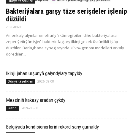
Dünýä täzelikleri
Bakteriýalara garşy täze serişdeler işlenip
düzüldi
2026-08-08
Amerikaly alymlar emeli aňyň kömegi bilen diňe bakteriýalara
zeper ýetirýän işjeň bakteriofaglary ilkinji gezek üstünlikli işläp
düzdiler. Barlaghana synaglarynda «Evo» genom modelleri arkaly
döredilen...
Ikinji jahan urşunyň galyndylary tapyldy
2026-08-08
Dünýä täzelikleri
Messiniň kakasy aradan çykdy
2026-08-08
Futbol
Belgiýada kondisionerleriň rekord sany gurnaldy