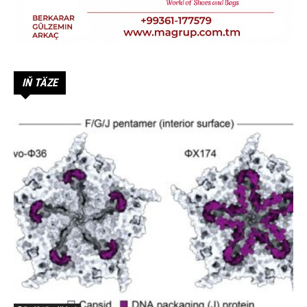
IŇ TÄZE