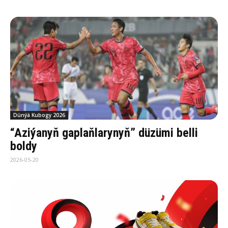
Dünýä Kubogy 2026
“Aziýanyň gaplaňlarynyň” düzümi belli
boldy
2026-05-20