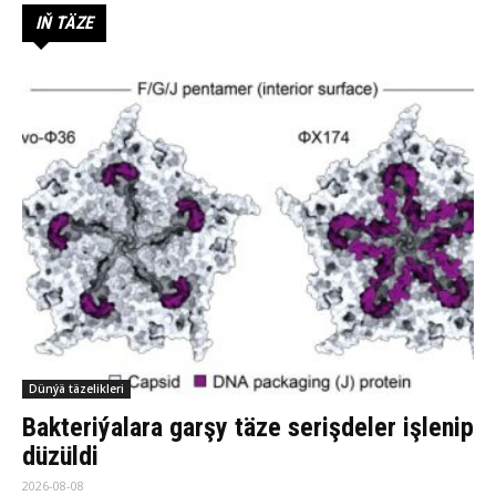
IŇ TÄZE
Dünýä täzelikleri
Bakteriýalara garşy täze serişdeler işlenip
düzüldi
2026-08-08