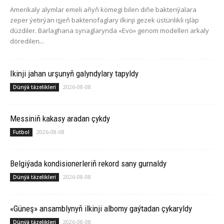
Amerikaly alymlar emeli aňyň kömegi bilen diňe bakteriýalara
zeper ýetirýän işjeň bakteriofaglary ilkinji gezek üstünlikli işläp
düzdiler. Barlaghana synaglarynda «Evo» genom modelleri arkaly
döredilen...
Ikinji jahan urşunyň galyndylary tapyldy
2026-08-08
Dünýä täzelikleri
Messiniň kakasy aradan çykdy
2026-08-08
Futbol
Belgiýada kondisionerleriň rekord sany gurnaldy
2026-08-08
Dünýä täzelikleri
«Güneş» ansamblynyň ilkinji albomy gaýtadan çykaryldy
2026-08-08
Dünýä täzelikleri