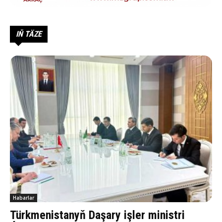
IŇ TÄZE
Habarlar
Türkmenistanyň Daşary işler ministri