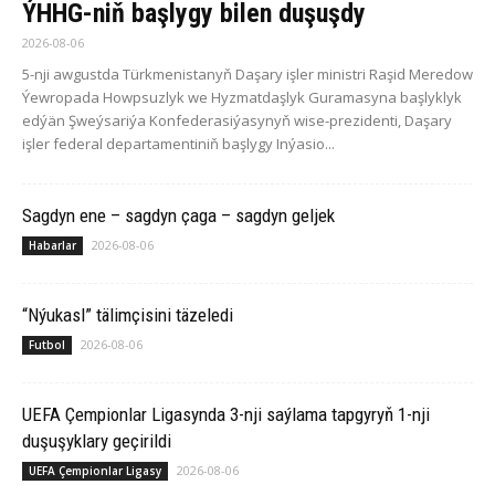
ÝHHG-niň başlygy bilen duşuşdy
2026-08-06
5-nji awgustda Türkmenistanyň Daşary işler ministri Raşid Meredow
Ýewropada Howpsuzlyk we Hyzmatdaşlyk Guramasyna başlyklyk
edýän Şweýsariýa Konfederasiýasynyň wise-prezidenti, Daşary
işler federal departamentiniň başlygy Inýasio...
Sagdyn ene – sagdyn çaga – sagdyn geljek
2026-08-06
Habarlar
“Nýukasl” tälimçisini täzeledi
2026-08-06
Futbol
UEFA Çempionlar Ligasynda 3-nji saýlama tapgyryň 1-nji
duşuşyklary geçirildi
2026-08-06
UEFA Çempionlar Ligasy