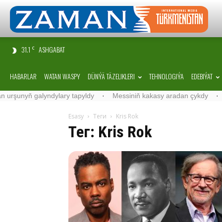
31.1
ASHGABAT
C
HABARLAR
WATAN WASPY
DÜNÝÄ TÄZELIKLERI
TEHNOLOGIÝA
EDEBIÝAT
unyň galyndylary tapyldy
·
Messiniň kakasy aradan çykdy
·
Belgiý
Esasy
Теги
Kris Rok
Тег: Kris Rok