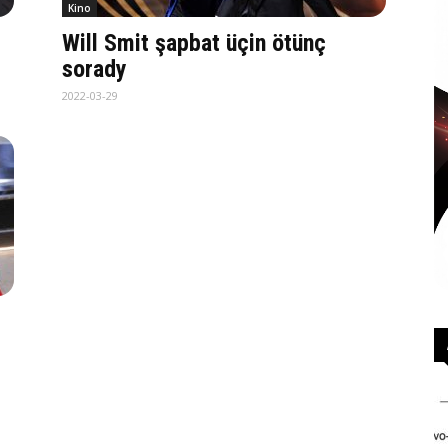
Kino
Will Smit şapbat üçin ötünç
sorady
2022-03-29
y