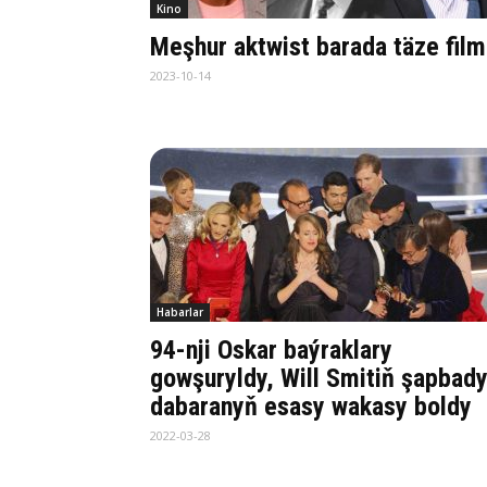
Kino
Meşhur aktwist barada täze film
2023-10-14
Habarlar
94-nji Oskar baýraklary
gowşuryldy, Will Smitiň şapbad
dabaranyň esasy wakasy boldy
2022-03-28