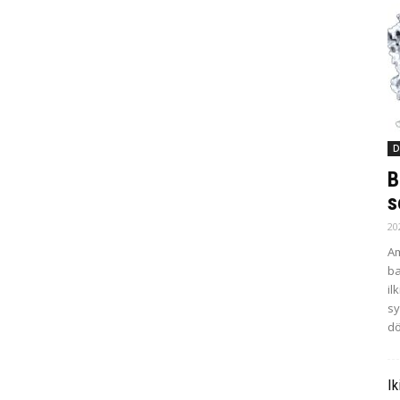
D
B
s
20
Am
ba
il
sy
dö
Ik