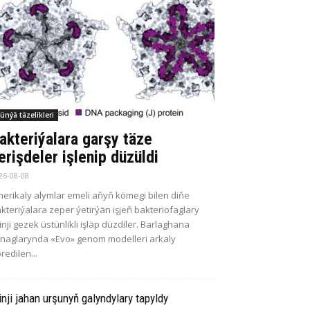
ünýä täzelikleri
akteriýalara garşy täze
erişdeler işlenip düzüldi
26-08-08
erikaly alymlar emeli aňyň kömegi bilen diňe
kteriýalara zeper ýetirýän işjeň bakteriofaglary
kinji gezek üstünlikli işläp düzdiler. Barlaghana
naglarynda «Evo» genom modelleri arkaly
redilen...
inji jahan urşunyň galyndylary tapyldy