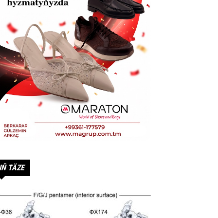
IŇ TÄZE