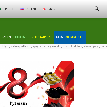
TÜRKMEN
РУССКИЙ
ENGLISH
SAGLYK
BILDIRIŞLER
ZEHIN SYNAGY
GIRIŞ
ABONENT BOL
lkinji albomy gaýtadan çykaryldy
·
Bakteriýalara garşy täze serişde