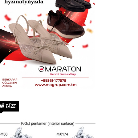
IŇ TÄZE