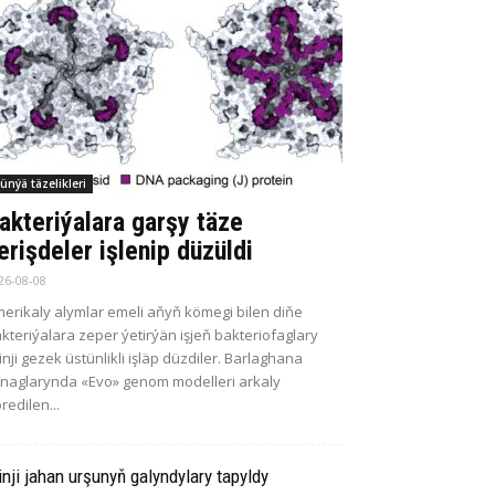
ünýä täzelikleri
akteriýalara garşy täze
erişdeler işlenip düzüldi
26-08-08
erikaly alymlar emeli aňyň kömegi bilen diňe
kteriýalara zeper ýetirýän işjeň bakteriofaglary
kinji gezek üstünlikli işläp düzdiler. Barlaghana
naglarynda «Evo» genom modelleri arkaly
redilen...
inji jahan urşunyň galyndylary tapyldy