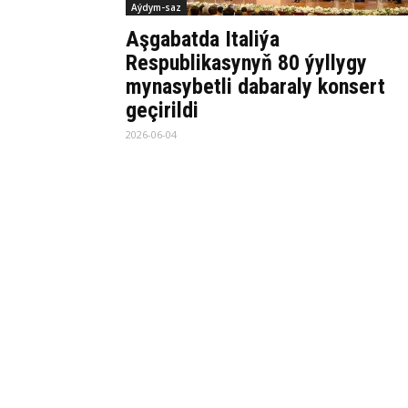
Aýdym-saz
Aşgabatda Italiýa
Respublikasynyň 80 ýyllygy
mynasybetli dabaraly konsert
geçirildi
2026-06-04