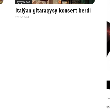
Aýdym-saz
Italýan gitaraçysy konsert berdi
2023-02-24