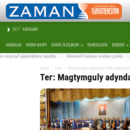
31.1
ASHGABAT
C
HABARLAR
WATAN WASPY
DÜNÝÄ TÄZELIKLERI
TEHNOLOGIÝA
EDEBIÝAT
unyň galyndylary tapyldy
·
Messiniň kakasy aradan çykdy
·
Belgi
Esasy
Теги
Magtymguly adyndaky milli sazly dram
Тег: Magtymguly adyndak