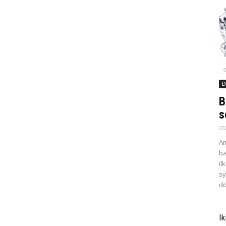
D
B
s
20
Am
ba
il
sy
dö
Ik