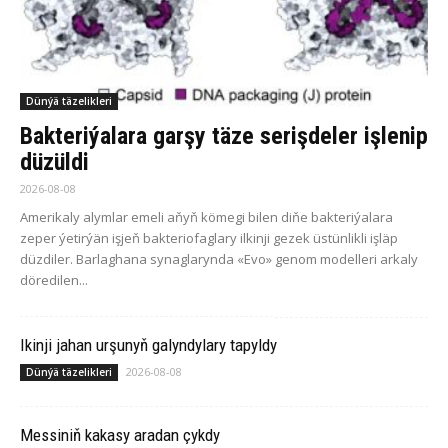
Dünýä täzelikleri
Bakteriýalara garşy täze serişdeler işlenip
düzüldi
2026-08-08
Amerikaly alymlar emeli aňyň kömegi bilen diňe bakteriýalara
zeper ýetirýän işjeň bakteriofaglary ilkinji gezek üstünlikli işläp
düzdiler. Barlaghana synaglarynda «Evo» genom modelleri arkaly
döredilen...
Ikinji jahan urşunyň galyndylary tapyldy
2026-08-08
Dünýä täzelikleri
Messiniň kakasy aradan çykdy