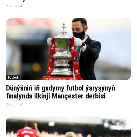
2023-10-28
Futbol
Dünýäniň iň gadymy futbol ýaryşynyň
finalynda ilkinji Mançester derbisi
2023-04-24