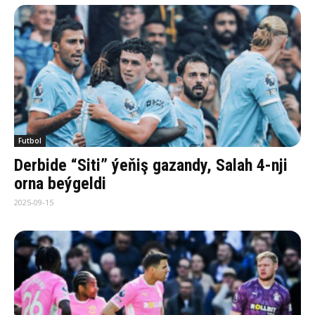
Futbol
Derbide “Siti” ýeňiş gazandy, Salah 4-nji
orna beýgeldi
2025-09-15