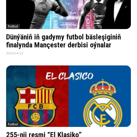
Futbol
Dünýäniň iň gadymy futbol bäsleşiginiň
finalynda Mançester derbisi oýnalar
2024-04-22
Futbol
255-nji resmi “El Klasiko”