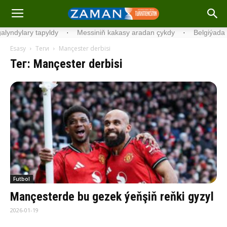
dy
·
Messiniň kakasy aradan çykdy
·
Belgiýada kondisionerleriň
Esasy
Теги
Mançester derbisi
Тег: Mançester derbisi
Futbol
Mançesterde bu gezek ýeňşiň reňki gyzyl
2026-01-19