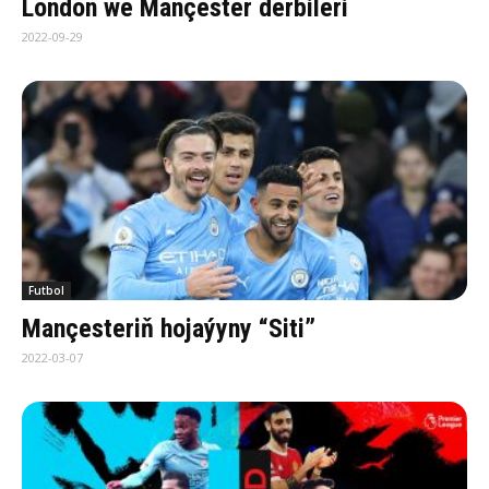
London we Mançester derbileri
2022-09-29
Futbol
Mançesteriň hojaýyny “Siti”
2022-03-07