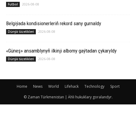
2026-08-08
Futbol
Belgiýada kondisionerleriň rekord sany gurnaldy
2026-08-08
Dünýä täzelikleri
«Güneş» ansamblynyň ilkinji albomy gaýtadan çykaryldy
2026-08-08
Dünýä täzelikleri
Home
News
World
Lifehack
Technology
Sport
© Zaman Türkmenistan | Ähli hukuklary goralandyr.