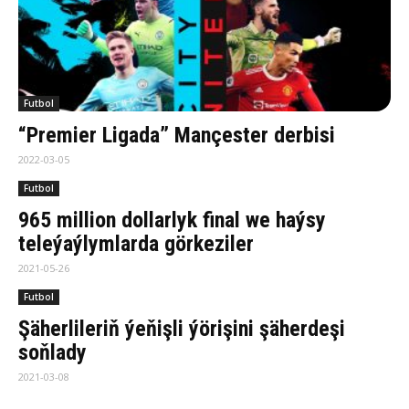
Futbol
“Premier Ligada” Mançester derbisi
2022-03-05
Futbol
965 million dollarlyk final we haýsy
teleýaýlymlarda görkeziler
2021-05-26
Futbol
Şäherlileriň ýeňişli ýörişini şäherdeşi
soňlady
2021-03-08