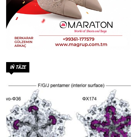
IŇ TÄZE