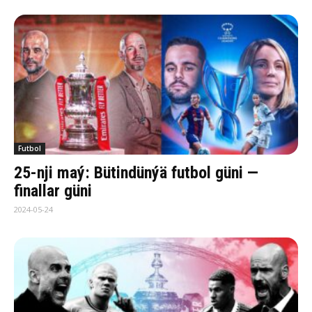
Futbol
25-nji maý: Bütindünýä futbol güni —
finallar güni
2024-05-24