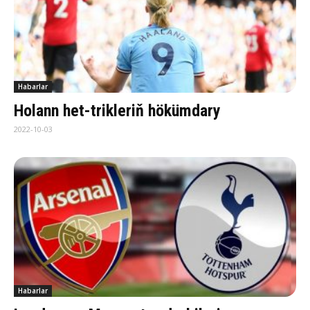
Habarlar
Holann het-trikleriň hökümdary
2022-10-03
Habarlar