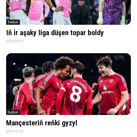
Futbol
Iň ir aşaky liga düşen topar boldy
2025-04-07
Futbol
Mançesteriň reňki gyzyl
2024-12-16