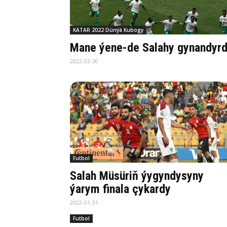
KATAR 2022 Dünýä Kubogy
Mane ýene-de Salahy gynandyr
2022-03-30
Futbol
Salah Müsüriň ýygyndysyny
ýarym finala çykardy
2022-01-31
Futbol