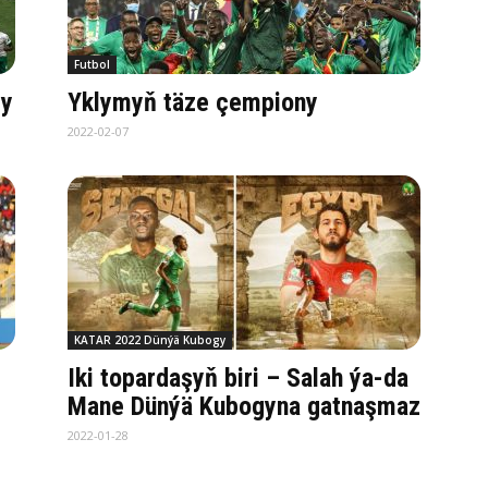
Futbol
dy
Yklymyň täze çempiony
2022-02-07
KATAR 2022 Dünýä Kubogy
Iki topardaşyň biri – Salah ýa-da
Mane Dünýä Kubogyna gatnaşmaz
2022-01-28