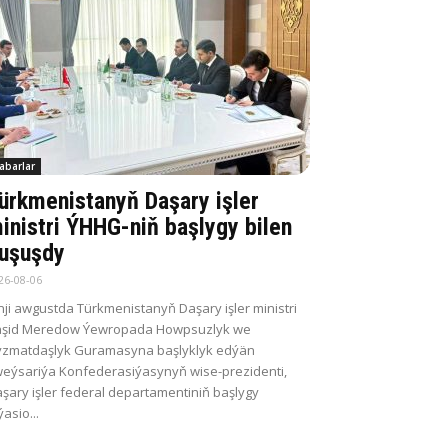
abarlar
ürkmenistanyň Daşary işler
inistri ÝHHG-niň başlygy bilen
uşuşdy
26-08-06
nji awgustda Türkmenistanyň Daşary işler ministri
aşid Meredow Ýewropada Howpsuzlyk we
zmatdaşlyk Guramasyna başlyklyk edýän
eýsariýa Konfederasiýasynyň wise-prezidenti,
şary işler federal departamentiniň başlygy
ýasio...