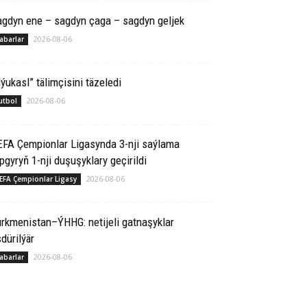
agdyn ene – sagdyn çaga – sagdyn geljek
2026-08-06
abarlar
ýukasl” tälimçisini täzeledi
2026-08-06
utbol
EFA Çempionlar Ligasynda 3-nji saýlama
pgyryň 1-nji duşuşyklary geçirildi
2026-08-06
EFA Çempionlar Ligasy
rkmenistan–ÝHHG: netijeli gatnaşyklar
dürilýär
2026-08-06
abarlar