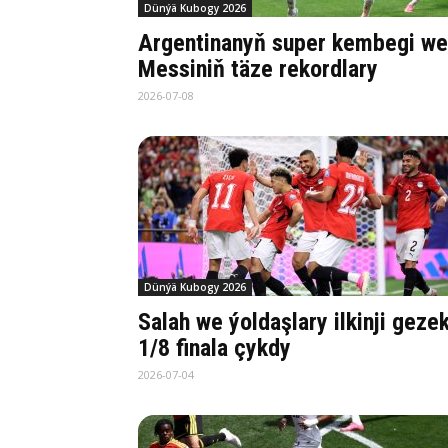
Dünýä Kubogy 2026
Argentinanyň super kembegi we
Messiniň täze rekordlary
2026-07-08
Dünýä Kubogy 2026
Salah we ýoldaşlary ilkinji geze
1/8 finala çykdy
2026-07-04