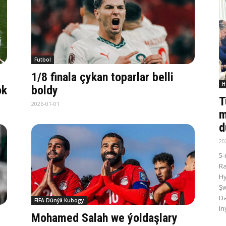
Futbol
1/8 finala çykan toparlar belli
H
ok
boldy
T
2026-01-01
m
d
20
5-
R
Hy
Şw
Da
FIFA Dünýä Kubogy
In
Mohamed Salah we ýoldaşlary