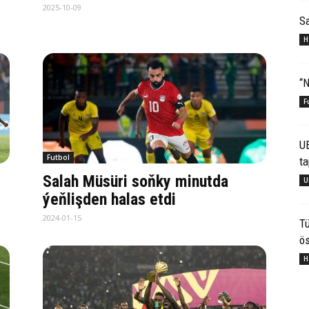
2025-10-09
S
H
“N
F
U
Futbol
ta
Salah Müsüri soňky minutda
U
ýeňlişden halas etdi
2024-01-15
Tü
ös
H