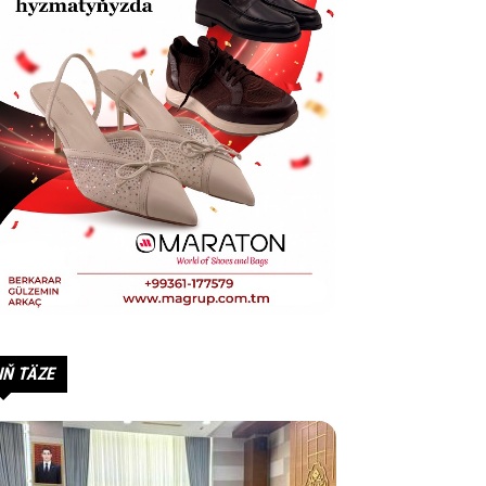
IŇ TÄZE