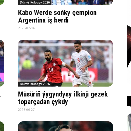
Dünýä Kubogy 2026
Kabo Werde soňky çempion
Argentina iş berdi
2026-07-04
Dünýä Kubogy 2026
k
Müsüriň ýygyndysy ilkinji gezek
toparçadan çykdy
2026-06-27