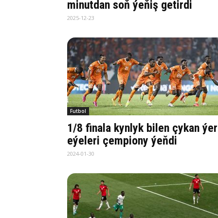
minutdan soň ýeňiş getirdi
2025-12-23
Futbol
1/8 finala kynlyk bilen çykan ýer
eýeleri çempiony ýeňdi
2024-01-30