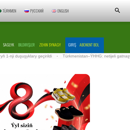
TÜRKMEN
РУССКИЙ
ENGLISH
SAGLYK
BILDIRIŞLER
ZEHIN SYNAGY
GIRIŞ
ABONENT BOL
klary geçirildi
·
Türkmenistan–ÝHHG: netijeli gatnaşyklar ösdürilýä