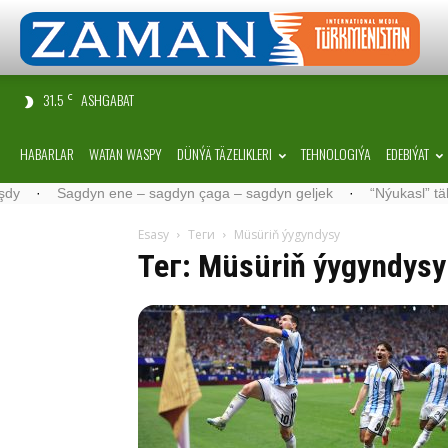
31.5
ASHGABAT
C
HABARLAR
WATAN WASPY
DÜNÝÄ TÄZELIKLERI
TEHNOLOGIÝA
EDEBIÝAT
yn ene – sagdyn çaga – sagdyn geljek
·
“Nýukasl” tälimçisini täzel
Esasy
Теги
Müsüriň ýygyndysy
Тег: Müsüriň ýygyndysy