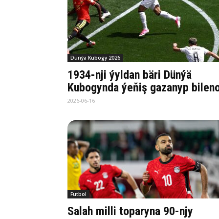
Dünýä Kubogy 2026
1934-nji ýyldan bäri Dünýä
Kubogynda ýeňiş gazanyp bilen
2026-06-16
Futbol
Salah milli toparyna 90-njy