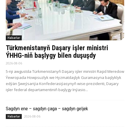
Habarlar
Türkmenistanyň Daşary işler ministri
ÝHHG-niň başlygy bilen duşuşdy
2026-08-06
5-nji awgustda Türkmenistanyň Daşary işler ministri Raşid Meredow
Ýewropada Howpsuzlyk we Hyzmatdaşlyk Guramasyna başlyklyk
edýän Şweýsariýa Konfederasiýasynyň wise-prezidenti, Daşary
işler federal departamentiniň başlygy Inýasio...
Sagdyn ene – sagdyn çaga – sagdyn geljek
2026-08-06
Habarlar