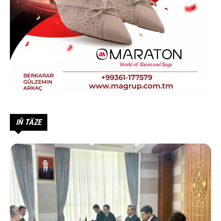
IŇ TÄZE