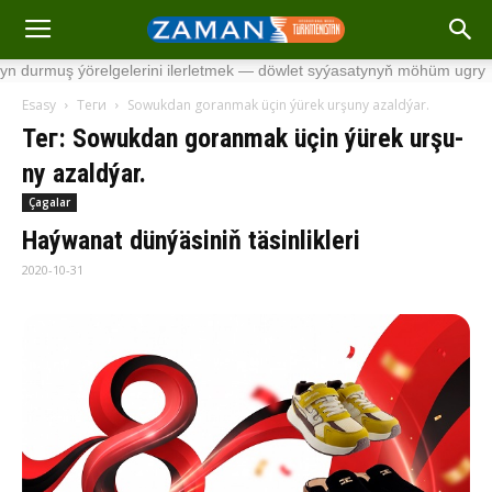
rmuş ýörelgelerini ilerletmek — döwlet syýasatynyň möhüm ugry
·
Esasy
Теги
So­wuk­dan go­ran­mak üçin ýü­rek ur­şu­ny azald­ýar.
Тег: So­wuk­dan go­ran­mak üçin ýü­rek ur­şu­
ny azald­ýar.
Çagalar
Haý­wa­nat dün­ýä­si­niň tä­sin­lik­le­ri
2020-10-31