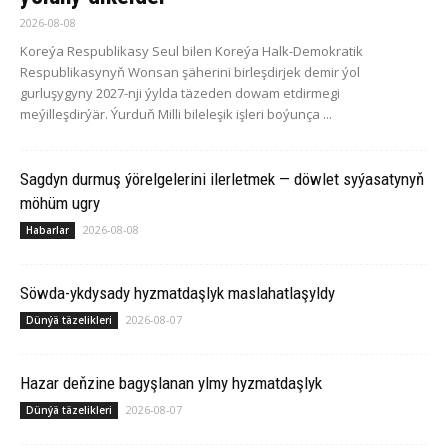
2026-08-08
Koreýa Respublikasy Seul bilen Koreýa Halk-Demokratik
Respublikasynyň Wonsan şäherini birleşdirjek demir ýol
gurluşygyny 2027-nji ýylda täzeden dowam etdirmegi
meýilleşdirýär. Ýurduň Milli bileleşik işleri boýunça ...
Sagdyn durmuş ýörelgelerini ilerletmek — döwlet syýasatynyň
möhüm ugry
2026-08-08
Habarlar
Söwda-ykdysady hyzmatdaşlyk maslahatlaşyldy
2026-08-07
Dünýä täzelikleri
Hazar deňzine bagyşlanan ylmy hyzmatdaşlyk
2026-08-07
Dünýä täzelikleri