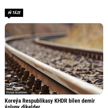
IŇ TÄZE
Dünýä täzelikleri
Koreýa Respublikasy KHDR bilen demir
ýoluny dikelder