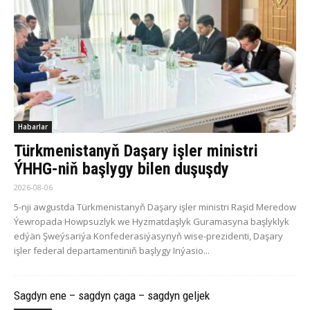
Habarlar
Türkmenistanyň Daşary işler ministri
ÝHHG-niň başlygy bilen duşuşdy
2026-08-06
5-nji awgustda Türkmenistanyň Daşary işler ministri Raşid Meredow
Ýewropada Howpsuzlyk we Hyzmatdaşlyk Guramasyna başlyklyk
edýän Şweýsariýa Konfederasiýasynyň wise-prezidenti, Daşary
işler federal departamentiniň başlygy Inýasio...
Sagdyn ene – sagdyn çaga – sagdyn geljek