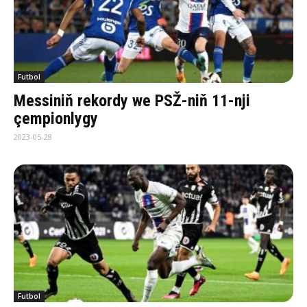
Futbol
Messiniň rekordy we PSŽ-niň 11-nji
çempionlygy
2023-05-28
Futbol