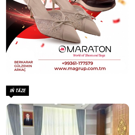
IŇ TÄZE