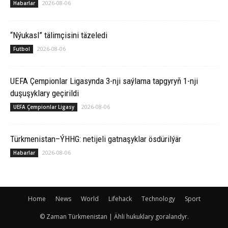
2026-08-06
Habarlar
“Nýukasl” tälimçisini täzeledi
2026-08-06
Futbol
UEFA Çempionlar Ligasynda 3-nji saýlama tapgyryň 1-nji
duşuşyklary geçirildi
2026-08-06
UEFA Çempionlar Ligasy
Türkmenistan–ÝHHG: netijeli gatnaşyklar ösdürilýär
2026-08-06
Habarlar
Home
News
World
Lifehack
Technology
Sport
© Zaman Türkmenistan | Ähli hukuklary goralandyr.