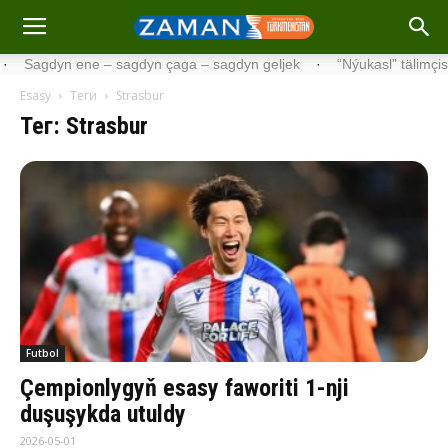
ene – sagdyn çaga – sagdyn geljek
·
“Nýukasl” tälimçisini täzeledi
Esasy
Теги
Strasbur
Тег: Strasbur
Futbol
Çempionlygyň esasy faworiti 1-nji
duşuşykda utuldy
2026-05-01