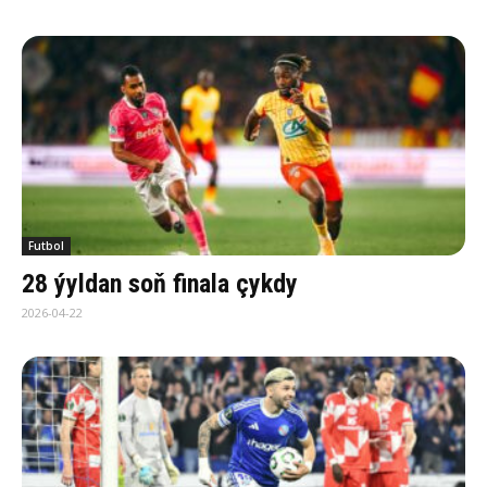
Futbol
28 ýyldan soň finala çykdy
2026-04-22