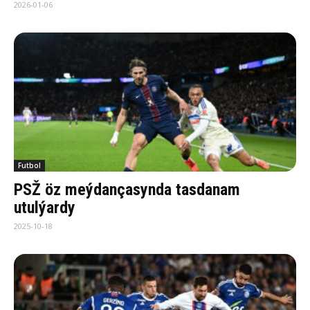
2026-01-06
Futbol
PSŽ öz meýdançasynda tasdanam
utulýardy
2025-10-18