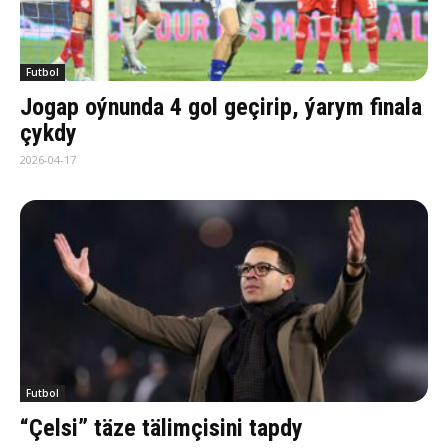
Futbol
Jogap oýnunda 4 gol geçirip, ýarym finala
çykdy
2026-04-17
Futbol
“Çelsi” täze tälimçisini tapdy