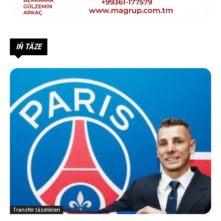
IŇ TÄZE
Transfer täzelikleri