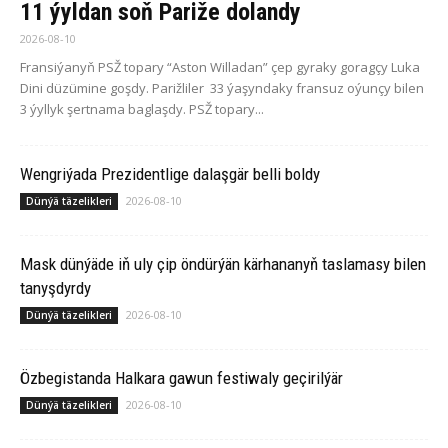
11 ýyldan soň Pariže dolandy
2026-08-10
Fransiýanyň PSŽ topary “Aston Willadan” çep gyraky goragçy Luka
Dini düzümine goşdy. Parižliler 33 ýaşyndaky fransuz oýunçy bilen
3 ýyllyk şertnama baglaşdy. PSŽ topary...
Wengriýada Prezidentlige dalaşgär belli boldy
2026-08-10
Dünýä täzelikleri
Mask dünýäde iň uly çip öndürýän kärhananyň taslamasy bilen
tanyşdyrdy
2026-08-10
Dünýä täzelikleri
Özbegistanda Halkara gawun festiwaly geçirilýär
2026-08-10
Dünýä täzelikleri