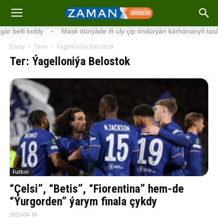
li boldy
·
Mask dünýäde iň uly çip öndürýän kärhananyň taslamasy
Esasy
Теги
Ýagelloniýa Belostok
Тег: Ýagelloniýa Belostok
Futbol
“Çelsi”, “Betis”, “Fiorentina” hem-de
“Ýurgorden” ýarym finala çykdy
2025-04-18