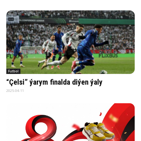
Futbol
“Çelsi” ýarym finalda diýen ýaly
2025-04-11