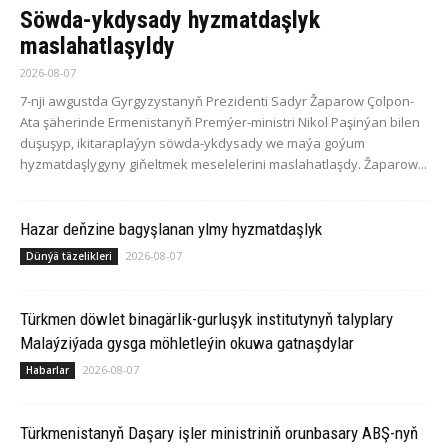
Söwda-ykdysady hyzmatdaşlyk
maslahatlaşyldy
2026-08-07
7-nji awgustda Gyrgyzystanyň Prezidenti Sadyr Žaparow Çolpon-
Ata şäherinde Ermenistanyň Premýer-ministri Nikol Paşinýan bilen
duşuşyp, ikitaraplaýyn söwda-ykdysady we maýa goýum
hyzmatdaşlygyny giňeltmek meselelerini maslahatlaşdy. Žaparow...
Hazar deňzine bagyşlanan ylmy hyzmatdaşlyk
2026-08-07
Dünýä täzelikleri
Türkmen döwlet binagärlik-gurluşyk institutynyň talyplary
Malaýziýada gysga möhletleýin okuwa gatnaşdylar
2026-08-07
Habarlar
Türkmenistanyň Daşary işler ministriniň orunbasary ABŞ-nyň