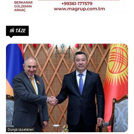
IŇ TÄZE
Dünýä täzelikleri