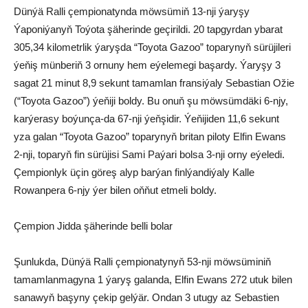
Dünýä Ralli çempionatynda möwsümiň 13-nji ýaryşy
Ýaponiýanyň Toýota şäherinde geçirildi. 20 tapgyrdan ybarat
305,34 kilometrlik ýaryşda “Toyota Gazoo” toparynyň sürüjileri
ýeňiş münberiň 3 ornuny hem eýelemegi başardy. Ýaryşy 3
sagat 21 minut 8,9 sekunt tamamlan fransiýaly Sebastian Ožie
(“Toyota Gazoo”) ýeňiji boldy. Bu onuň şu möwsümdäki 6-njy,
karýerasy boýunça-da 67-nji ýeňşidir. Ýeňijiden 11,6 sekunt
yza galan “Toyota Gazoo” toparynyň britan piloty Elfin Ewans
2-nji, toparyň fin sürüjisi Sami Paýari bolsa 3-nji orny eýeledi.
Çempionlyk üçin göreş alyp barýan finlýandiýaly Kalle
Rowanpera 6-njy ýer bilen oňňut etmeli boldy.
Çempion Jidda şäherinde belli bolar
Şunlukda, Dünýä Ralli çempionatynyň 53-nji möwsüminiň
tamamlanmagyna 1 ýaryş galanda, Elfin Ewans 272 utuk bilen
sanawyň başyny çekip gelýär. Ondan 3 utugy az Sebastien