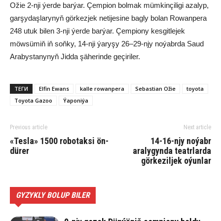
Ožie 2-nji ýerde barýar. Çempion bolmak mümkinçiligi azalyp,
garşydaşlarynyň görkezjek netijesine bagly bolan Rowanpera
248 utuk bilen 3-nji ýerde barýar. Çempiony kesgitlejek
möwsümiň iň soňky, 14-nji ýaryşy 26–29-njy noýabrda Saud
Arabystanynyň Jidda şäherinde geçiriler.
ТЕГИ
Elfin Ewans
kalle rowanpera
Sebastian Ožie
toyota
Toyota Gazoo
Ýa­po­ni­ýa
Previous article
Next article
«Tes­la» 1500 ro­bo­tak­si ön­
14-16-njy noýabr
dü­rer
aralygynda teatrlarda
görkeziljek oýunlar
GYZYKLY BOLUP BILER