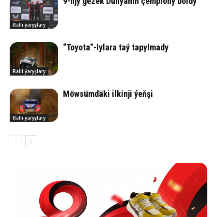
9-njy gezek Dünýäniň çempiony boldy
Ralli ýaryşlary
“Toyota”-lylara taý tapylmady
Ralli ýaryşlary
Möwsümdäki ilkinji ýeňşi
Ralli ýaryşlary