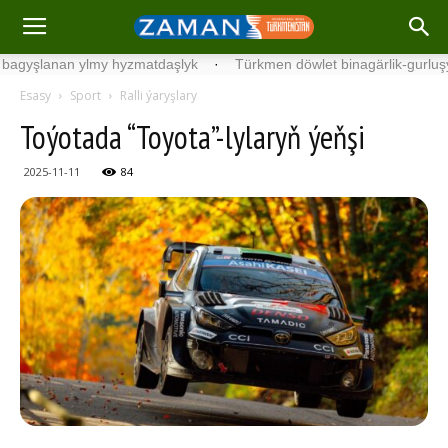
lanan ylmy hyzmatdaşlyk
·
Türkmen döwlet binagärlik-gurluşyk inst
Esasy
Sport
Ralli ýaryşlary
Toýotada “Toyota”-lylaryň ýeňşi
2025-11-11
84