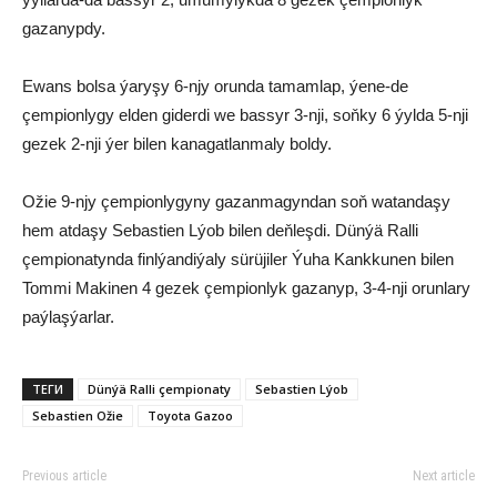
gazanypdy.
Ewans bolsa ýaryşy 6-njy orunda tamamlap, ýene-de
çempionlygy elden giderdi we bassyr 3-nji, soňky 6 ýylda 5-nji
gezek 2-nji ýer bilen kanagatlanmaly boldy.
Ožie 9-njy çempionlygyny gazanmagyndan soň watandaşy
hem atdaşy Sebastien Lýob bilen deňleşdi. Dünýä Ralli
çempionatynda finlýandiýaly sürüjiler Ýuha Kankkunen bilen
Tommi Makinen 4 gezek çempionlyk gazanyp, 3-4-nji orunlary
paýlaşýarlar.
ТЕГИ
Dünýä Ralli çempionaty
Sebastien Lýob
Sebastien Ožie
Toyota Gazoo
Previous article
Next article