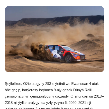
Şeýlelikde, Ožie utugyny 293-e ýetirdi we Ewansdan 4 utuk
öňe geçip, karýerasy boýunça 9-njy gezek Dünýä Ralli
çempionatynyň çempionlygyny gazandy. Ol mundan öň 2013–
2018-nji ýyllar aralygynda yzly-yzyna 6, 2020–2021-nji
ýyllarda-da bassyr 2, umumylykda 8 gezek çempionlyk