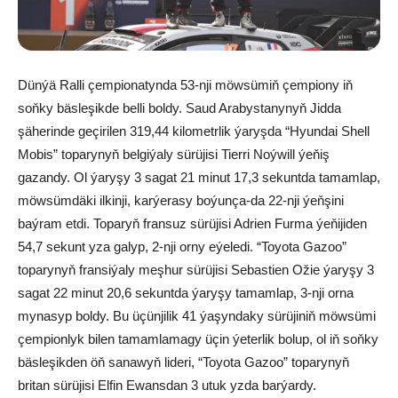
Dünýä Ralli çempionatynda 53-nji möwsümiň çempiony iň
soňky bäsleşikde belli boldy. Saud Arabystanynyň Jidda
şäherinde geçirilen 319,44 kilometrlik ýaryşda “Hyundai Shell
Mobis” toparynyň belgiýaly sürüjisi Tierri Noýwill ýeňiş
gazandy. Ol ýaryşy 3 sagat 21 minut 17,3 sekuntda tamamlap,
möwsümdäki ilkinji, karýerasy boýunça-da 22-nji ýeňşini
baýram etdi. Toparyň fransuz sürüjisi Adrien Furma ýeňijiden
54,7 sekunt yza galyp, 2-nji orny eýeledi. “Toyota Gazoo”
toparynyň fransiýaly meşhur sürüjisi Sebastien Ožie ýaryşy 3
sagat 22 minut 20,6 sekuntda ýaryşy tamamlap, 3-nji orna
mynasyp boldy. Bu üçünjilik 41 ýaşyndaky sürüjiniň möwsümi
çempionlyk bilen tamamlamagy üçin ýeterlik bolup, ol iň soňky
bäsleşikden öň sanawyň lideri, “Toyota Gazoo” toparynyň
britan sürüjisi Elfin Ewansdan 3 utuk yzda barýardy.