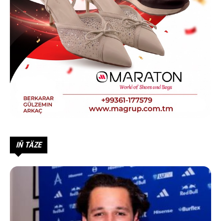
IŇ TÄZE