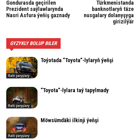
Gondurasda geçirilen
Türkmenistanda
Prezident saýlawlarynda
banknotlaryň täze
Nasri Asfura ýeňiş gaznady
nusgalary dolanyşyga
girizilýär
GYZYKLY BOLUP BILER
Toýotada “Toyota”-lylaryň ýeňşi
Ralli ýaryşlary
“Toyota”-lylara taý tapylmady
Ralli ýaryşlary
Möwsümdäki ilkinji ýeňşi
Ralli ýaryşlary