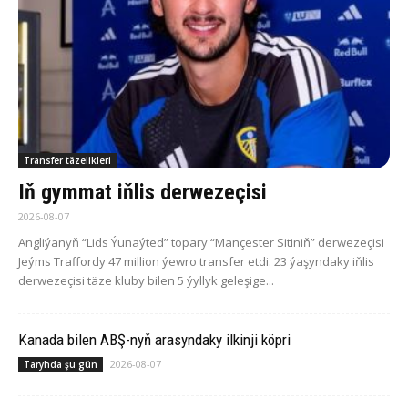
Transfer täzelikleri
Iň gymmat iňlis derwezeçisi
2026-08-07
Angliýanyň “Lids Ýunaýted” topary “Mançester Sitiniň” derwezeçisi
Jeýms Traffordy 47 million ýewro transfer etdi. 23 ýaşyndaky iňlis
derwezeçisi täze kluby bilen 5 ýyllyk geleşige...
Ka­na­da bilen ABŞ-nyň arasyndaky ilkinji köp­ri
2026-08-07
Taryhda şu gün