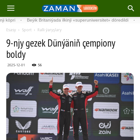
·
Beýik Britaniýada ilkinji «superuniwersitet» döredildi
·
Germaniý
Esasy
Sport
Ralli ýaryşlary
9-njy gezek Dünýäniň çempiony
boldy
2025-12-01
56