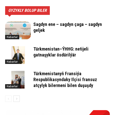
GYZYKLY BOLUP BILER
Sagdyn ene – sagdyn çaga – sagdyn
geljek
Habarlar
Türkmenistan–ÝHHG: netijeli
gatnaşyklar ösdürilýär
Habarlar
Türkmenistanyň Fransiýa
Respublikasyndaky Ilçisi fransuz
atçylyk bilermeni bilen duşuşdy
Habarlar