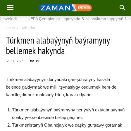
ledi
·
UEFA Çempionlar Ligasynda 3-nji saýlama tapgyryň 1-nji duşuş
Esasy
Habarlar
Türkmen alabaýynyň baýramyny
bellemek hakynda
2021-12-28
159
Türkmen alabaýynyň dünýädäki şan-şöhratyny has-da
belende galdyrmak we milli itşynaslygy ösdürmek hem-de
kämilleşdirmek maksady bilen, karar edýärin:
Türkmen alabaýynyň baýramyny her ýylyň oktýabr aýynyň
soňky ýekşenbesinde belläp geçmeli.
Türkmenistanyň Oba hojalyk we daşky gurşawy goramak