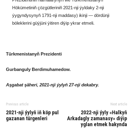
Hökümetiniň çözgütleriniň 2021-nji ýyldaky 2-nji
ýygyndysynyň 1791-nji maddasy) ikinji — dördünji
böleklerini güýjüni ýitiren diýip ykrar etmeli.
Türkmenistanyň Prezidenti
Gurbanguly Berdimuhamedow.
Aşgabat şäheri, 2021-nji ýylyň 27-nji dekabry.
Previous article
Next article
2021-nji ýylyň iň köp pul
2022-nji ýyly «Halkyň
gazanan türgenleri
Arkadagly zamanasy» diýip
yglan etmek hakynda