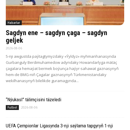
Habarlar
Sagdyn ene – sagdyn çaga – sagdyn
geljek
2026-08-06
5-nji awgustda paýtagtymyzdaky «Ýyldyz» myhmanhanasynda
Gurbanguly Berdimuhamedow adyndaky Howandarlyga mätäç
çagalara hemaýat bermek boýunça haýyr-sahawat gaznasynyň
hem-de BMG-niň Çagalar gaznasynyň Türkmenistandaky
wekilhanasynyň bilelikde guramagynda...
“Nýukasl” tälimçisini täzeledi
2026-08-06
Futbol
UEFA Çempionlar Ligasynda 3-nji saýlama tapgyryň 1-nji