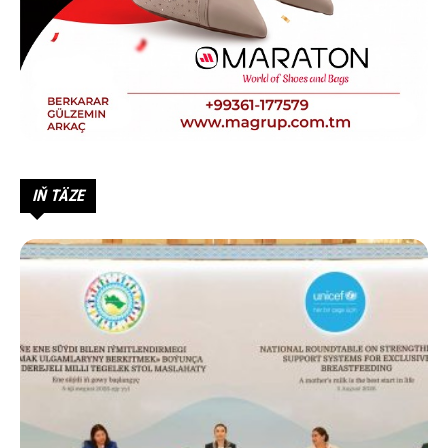
IŇ TÄZE