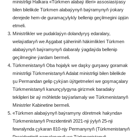
ministrligi Halkara «Türkmen alabaý itleri» assosiasiýasy
bilen bilelikde Türkmen alabaýynyň baýramynyň ýokary
derejede hem-de guramaçylykly bellenip geçilmegini üpjün
etmeli.
Ministrlikler we pudaklaýyn dolandyryş edaralary,
welaýatlaryň we Aşgabat şäheriniň häkimlikleri Türkmen
alabaýynyň baýramynyň dabaraly ýagdaýda bellenip
geçilmegine ýardam bermeli.
Türkmenistanyň Oba hojalyk we daşky gurşawy goramak
ministrligi Türkmenistanyň Adalat ministrligi bilen bilelikde
şu Permandan gelip çykýan üýtgetmeleri we goşmaçalary
Türkmenistanyň kanunçylygyna girizmek baradaky
teklipleri bir aý möhletde taýýarlamaly we Türkmenistanyň
Ministrler Kabinetine bermeli.
«Türkmen alabaýynyň baýramyny döretmek hakynda»
Türkmenistanyň Prezidentiniň 2021-nji ýylyň 25-nji
fewralynda çykaran 810-njy Permanynyň (Türkmenistanyň
Prezidentiniň namalarynyň we Türkmenistanyň