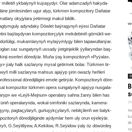
er mil­le­tiň yk­ba­ly­nyň ku­ýa­şy­dyr. Olar adam­za­dyň ha­ky­da­
dä­ne jüm­le­sin­den ugur alyp, türk­men kom­po­zi­to­ry Da­ňa­tar
t­la­ry oky­jy­la­ra ýe­tir­me­gi ma­kul bil­dik.
Mag­tym­gu­ly adyn­da­ky Döw­let baý­ra­gy­nyň eýe­si Da­ňa­tar
ti­ni baý­laş­dy­ran kom­po­zi­tor­çy­lyk mek­de­bi­niň görnükli we­
 köp­dür­lü­li­gi, mu­kam­la­ry­nyň my­la­ýym­ly­gy bi­len ta­pa­wut­lan­ýar.
lan saz sun­ga­ty­nyň us­sa­dy ýet­gin­jek­lik ýyl­la­ryn­dan baş­
il­kin­ji eser­le­ri dö­red­ýär. Mu­ňa ýaş kom­po­zi­to­ryň «Py­ýa­la»,
ýa­ly halk saz­la­ry­ny my­sal ge­tir­mek bo­lar. Türk­men tir­
wyň mil­li saz­la­ry­na mah­sus aja­ýyp şi­rin owaz­ly heň­le­ri
D
fes­sio­nal dö­re­di­ji­li­gi­ni eme­le ge­tir­ýär. Kom­po­zi­to­ryň dö­re­
B
Us­sat kom­po­zi­tor türk­men ope­ra sun­ga­ty­nyň aja­ýyp nus­ga­la­
s
Ga­ryp» we «Leý­li-Mej­nun» ope­ra­la­ry sah­na žan­ry bi­len has
20
niň ope­ra­la­ryn­da, wo­kal-sim­fo­ni­ki saz­la­ryn­da, ka­me­ra-
Am
ny, pag­ta­çy­la­ryň, gur­lu­şyk­çy­la­ryň, ne­bit­çi­le­riň we ba­lyk­
ba
­zi­to­ryň dö­re­di­ji­li­gin­de aý­dym­lar hem uly orun eýe­le­ýär.
il
­ryň, G.Se­ýit­li­ýew, A.Ke­ki­low, R.Se­ýi­dow ýa­ly öz dö­wür­deş
sy