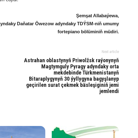
Şem­şat Al­la­ba­ýe­wa,
nyndaky Daňatar Öwezow adyndaky TDÝSM-niň umumy
fortepiano bölüminiň müdiri.
Next article
Astrahan oblastynyň Priwolžsk raýonynyň
Magtymguly Pyragy adyndaky orta
mekdebinde Türkmenistanyň
Bitaraplygynyň 30 ýyllygyna bagyşlanyp
geçirilen surat çekmek bäsleşiginiň jemi
jemlendi