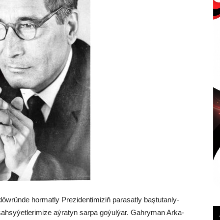
w­rün­de hor­mat­ly Pre­zi­den­ti­mi­ziň pa­ra­sat­ly baş­tu­tan­ly­
­sy­ýet­le­ri­mi­ze aý­ra­tyn sar­pa go­ýul­ýar. Gah­ry­man Ar­ka­