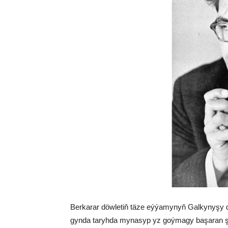
Ber­ka­rar döw­le­tiň tä­ze eý­ýa­my­nyň Gal­ky­ny­şy dö
gyn­da ta­ryh­da my­na­syp yz goý­ma­gy ba­şa­ran şah