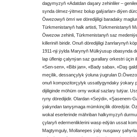
da­gy­my­zyň «Adat­dan da­şa­ry ze­hin­li­ler – ge­ni­l
syn­da öl­mez-ýit­mez bo­lup gal­ýar­lar» di­ýen dür­
Öwe­zo­wyň öm­ri we dö­re­di­ji­li­gi ba­ra­da­ky mag­lu­ma
Türk­me­nis­ta­nyň halk ar­tis­ti, Türk­me­nis­ta­nyň 
Öwe­zow ze­hin­li, Türk­me­nis­ta­nyň saz me­de­ni­ýe­
kil­le­ri­niň bi­ri­dir. Onuň dö­re­di­ji­li­gi žanr­la­ry­nyň
1911-nji ýyl­da Ma­ry­nyň Mülk­ýu­sup oba­syn­da dog­
lap üf­le­nip ça­lyn­ýan saz gu­ral­la­ry or­kest­ri üçin 
«Sen-sen», «Bi­bi jan», «Ba­dy sa­ba», «Daş gal­dy» 
me­çi­lik, des­san­çy­lyk ýo­lu­na ýug­ru­lan D.Öwe­zo­
onuň kom­po­zi­tor­çy­lyk us­sat­ly­gyn­da­ky ýo­ka­ry pro­
di­ji­li­gin­de mö­hüm or­ny wo­kal saz­la­ry tut­ýar. 
ry­ny dö­re­di­ji­dir. Olar­dan «Seý­di», «Şa­se­nem-
ýa­kyn­dan ta­nyş­ma­ga müm­kin­çi­lik dö­red­ýär. Özü­
wo­kal eser­le­rin­de mäh­ri­ban hal­ky­my­zyň dur­mu­şy­
çy­la­ryň eder­men­lik­le­ri­ni wasp ed­ýän us­sat kom­po
Mag­tym­gu­ly, Mol­la­ne­pes ýa­ly nus­ga­wy şa­hyr­la