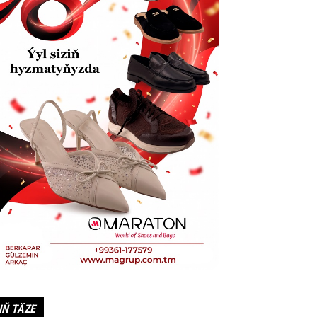
IŇ TÄZE