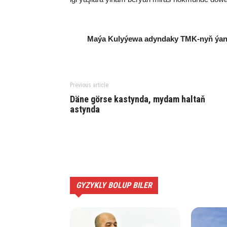
Maýa Kulyýewa adyndaky TMK-nyň ýa
Previous article
Däne görse kastynda, mydam haltaň
astynda
GYZYKLY BOLUP BILER