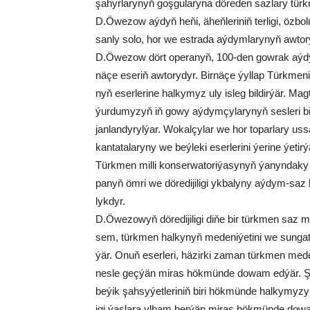
şa­hyr­la­ry­nyň goş­gu­la­ry­na dö­re­den saz­la­ry t
D.Öwe­zow aý­dyň he­ňi, äheň­le­ri­niň ter­li­gi, öz­bo­lu
san­ly so­lo, hor we est­ra­da aý­dym­la­ry­nyň aw­to­r
D.Öwe­zow dört ope­ra­nyň, 100-den gow­rak aý­dy­
nä­çe ese­riň aw­to­ry­dyr. Bir­nä­çe ýyl­lap Türk­me­nis­
nyň eser­le­ri­ne hal­ky­myz uly is­leg bil­dir­ýär. Mag
ýur­du­my­zyň iň go­wy aý­dym­çy­la­ry­nyň ses­le­ri bi­l
jan­lan­dy­ryl­ýar. Wo­kal­çy­lar we hor to­par­la­ry us
kan­ta­ta­la­ry­ny we beý­le­ki eser­le­ri­ni ýe­ri­ne ý
Türk­men mil­li kon­ser­wa­to­ri­ýa­sy­nyň ýa­nyn­da­ky
pa­nyň öm­ri we dö­re­di­ji­li­gi yk­ba­ly­ny aý­dym-saz
lyk­dyr.
D.Öwe­zo­wyň dö­re­di­ji­li­gi di­ňe bir türk­men saz m
sem, türk­men hal­ky­nyň me­de­ni­ýe­ti­ni we sun­ga­
ýär. Onuň eser­le­ri, hä­zir­ki za­man türk­men me­de­ni
nes­le geç­ýän mi­ras hök­mün­de do­wam ed­ýär. Şeý­
be­ýik şah­sy­ýet­le­ri­niň bi­ri hök­mün­de hal­ky­my­zyň
i­gi ýaş­la­ra yl­ham ber­ýän mi­ras hök­mün­de do­w