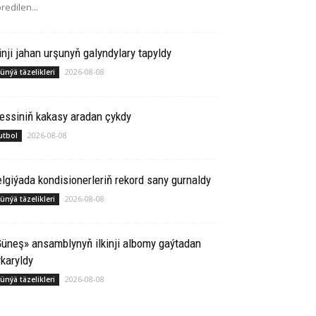
redilen...
inji jahan urşunyň galyndylary tapyldy
2026-08-08
ünýä täzelikleri
essiniň kakasy aradan çykdy
2026-08-08
utbol
lgiýada kondisionerleriň rekord sany gurnaldy
2026-08-08
ünýä täzelikleri
üneş» ansamblynyň ilkinji albomy gaýtadan
karyldy
2026-08-08
ünýä täzelikleri