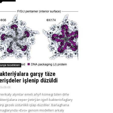
ünýä täzelikleri
akteriýalara garşy täze
erişdeler işlenip düzüldi
26-08-08
erikaly alymlar emeli aňyň kömegi bilen diňe
kteriýalara zeper ýetirýän işjeň bakteriofaglary
kinji gezek üstünlikli işläp düzdiler. Barlaghana
naglarynda «Evo» genom modelleri arkaly