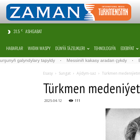
31.5
ASHGABAT
C
HABARLAR
WATAN WASPY
DÜNÝÄ TÄZELIKLERI
TEHNOLOGIÝA
EDEBIÝAT
galyndylary tapyldy
·
Messiniň kakasy aradan çykdy
·
Belgiýada 
Esasy
Sungat
Aýdym-saz
Türkmen medeniýetin
Türkmen medeniýet
2025-04-12
111