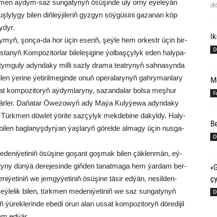
ürk­men aý­dym-saz sun­ga­ty­nyň ösü­şin­de uly or­ny eýe­le­ýän
dö
ş­ly­ly­gy bi­len diň­leý­ji­le­riň gyz­gyn söý­gü­si­ni ga­za­nan köp
y­dyr.
Ik
myň, şon­ça-da hor üçin ese­riň, şeý­le hem or­kestr üçin bir­
D
ta­nyň Kom­po­zi­tor­lar bi­le­le­şi­gi­ne ýol­baş­çy­lyk eden ha­ly­pa­
­tym­gu­ly adyn­da­ky mil­li saz­ly dra­ma te­at­ry­nyň sah­na­syn­da
en ýe­ri­ne ýe­ti­ril­me­gin­de onuň ope­ra­la­ry­nyň gah­ry­man­la­ry
M
­sat kom­po­zi­to­ryň aý­dym­la­ry­ny, sa­zan­da­lar bol­sa meş­hur
F
e­tir­ýär­ler. Da­ňa­tar Öwe­zo­wyň ady Ma­ýa Ku­ly­ýe­wa adyn­da­ky
 Türk­men döw­let ýö­ri­te saz­çy­lyk mek­de­bi­ne da­kyl­dy. Ha­ly­
Be
 bi­len bag­la­nyş­dyr­ýan ýaş­la­ryň gö­rel­de al­ma­gy üçin nus­ga­
D
e­de­ni­ýe­ti­niň ösü­şi­ne go­şant goş­mak bi­len çäk­len­män, eý­
ty­ny dün­ýä de­re­je­sin­de giň­den ta­nat­ma­ga hem ýar­dam ber­
«G
çy
­ýe­ti­niň we jem­gy­ýe­ti­niň ösü­şi­ne tä­sir ed­ýän, ne­sil­den-
le­lik bi­len, türk­men me­de­ni­ýe­ti­niň we saz sun­ga­ty­nyň
D
 ýü­rek­le­rin­de ebe­di orun alan us­sat kom­po­zi­to­ryň dö­re­di­ji­l
am ed­ýär.