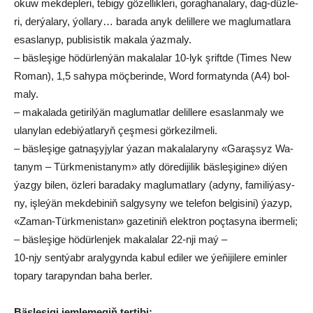
okuw mek­dep­le­ri, te­bi­gy gö­zel­lik­le­ri, go­rag­ha­na­la­ry, dag-düz­le­
ri, der­ýa­la­ry, ýol­la­ry… ba­ra­da anyk de­lil­le­re we mag­lu­mat­la­ra
esas­la­nyp, pub­li­sis­tik ma­ka­la ýaz­ma­ly.
– bäs­le­şi­ge hö­dür­len­ýän ma­ka­la­lar 10-lyk şrift­de (Ti­mes New
Ro­man), 1,5 sa­hy­pa möç­be­rin­de, Word for­ma­tyn­da (A4) bol­
ma­ly.
– ma­ka­la­da ge­ti­ril­ýän mag­lu­mat­lar de­lil­le­re esas­lan­ma­ly we
ula­ny­lan ede­bi­ýat­la­ryň çeş­me­si gör­ke­zil­me­li.
– bäs­le­şi­ge gat­na­şy­jy­lar ýa­zan ma­ka­la­la­ry­ny «Ga­raş­syz Wa­
ta­nym – Türk­me­nis­ta­nym» at­ly dö­re­di­ji­lik bäs­le­şi­gi­ne» di­ýen
ýaz­gy bi­len, öz­le­ri ba­ra­da­ky mag­lu­mat­la­ry (ady­ny, fa­mi­li­ýa­sy­
ny, iş­le­ýän mek­de­bi­niň sal­gy­sy­ny we te­le­fon bel­gi­si­ni) ýa­zyp,
«Za­man-Türk­me­nis­tan» ga­ze­ti­niň elekt­ron poç­ta­sy­na iber­me­li;
– bäs­le­şi­ge hö­dür­len­jek ma­ka­la­lar 22-nji ma­ý­ –
10-njy sent­ýabr aralygynda ka­bul edi­ler we ýeňijilere emin­ler
to­pa­ry ta­ra­pyn­dan baha berler.
Bäs­le­şi­gi jem­le­me­giň ter­ti­bi: