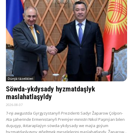
Dünýä täzelikleri
Söwda-ykdysady hyzmatdaşlyk
maslahatlaşyldy
2026-08-07
7-nji awgustda Gyrgyzystanyň Prezidenti Sadyr Žaparow Çolpon-
Ata şäherinde Ermenistanyň Premýer-ministri Nikol Paşinýan bilen
duşuşyp, ikitaraplaýyn söwda-ykdysady we maýa goýum
hyzmatdaşlygyny giňeltmek meselelerini maslahatlaşdy. Žaparow...