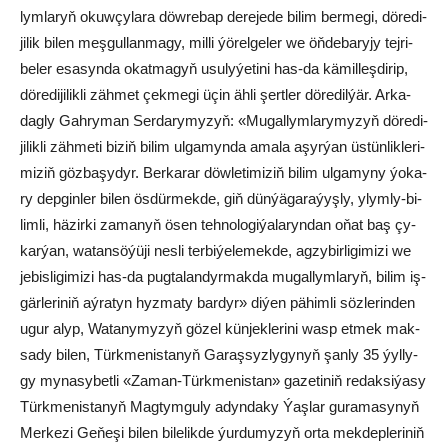
lym­la­ryň okuw­çy­la­ra döw­re­bap de­re­je­de bi­lim ber­me­gi, dö­re­di­
ji­lik bi­len meş­gul­lan­ma­gy, mil­li ýö­rel­ge­ler we öň­de­ba­ry­jy tej­ri­
be­ler esa­syn­da okat­ma­gyň usu­ly­ýe­ti­ni has-da kä­mil­leş­di­rip,
dö­re­di­ji­lik­li zäh­met çek­me­gi üçin äh­li şert­ler dö­re­dil­ýär. Ar­ka­
dag­ly Gah­ry­man Ser­da­ry­my­zyň: «Mu­gal­lym­la­ry­my­zyň dö­re­di­
ji­lik­li zäh­me­ti bi­ziň bi­lim ul­ga­myn­da ama­la aşyr­ýan üs­tün­lik­le­ri­
mi­ziň göz­ba­şy­dyr. Ber­ka­rar döw­le­ti­mi­ziň bi­lim ul­ga­my­ny ýo­ka­
ry dep­gin­ler bi­len ös­dür­mek­de, giň dün­ýä­ga­ra­ýyş­ly, ylym­ly-bi­
lim­li, hä­zir­ki za­ma­nyň ösen teh­no­lo­gi­ýa­la­ryn­dan oňat baş çy­
kar­ýan, wa­tan­sö­ýü­ji nes­li ter­bi­ýe­le­mek­de, ag­zy­bir­li­gi­mi­zi we
je­bis­li­gi­mi­zi has-da pug­ta­lan­dyr­mak­da mu­gal­lym­la­ryň, bi­lim iş­
gär­le­ri­niň aý­ra­tyn hyz­ma­ty bar­dyr» di­ýen pä­him­li söz­le­rin­den
ugur alyp, Wa­ta­ny­my­zyň gö­zel kün­jek­le­ri­ni wasp et­mek mak­
sa­dy bi­len, Türk­me­nis­ta­nyň Ga­raş­syz­ly­gy­nyň şan­ly 35 ýyl­ly­
gy my­na­sy­bet­li «Za­man-Türk­me­nis­tan» ga­ze­ti­niň re­dak­si­ýa­sy
Türk­me­nis­ta­nyň Mag­tym­gu­ly adyn­da­ky Ýaş­lar gu­ra­ma­sy­nyň
Mer­ke­zi Ge­ňe­şi bi­len bi­le­lik­de ýur­du­my­zyň or­ta mek­dep­le­ri­niň