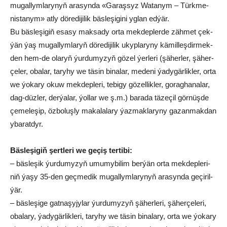
mu­gal­lym­la­ry­nyň ara­syn­da «Ga­raş­syz Wa­ta­nym – Türk­me­
nis­ta­nym» at­ly dö­re­di­ji­lik bäs­le­şi­gi­ni yg­lan ed­ýär.
Bu bäs­le­şi­giň esa­sy mak­sa­dy or­ta mek­dep­ler­de zäh­met çek­
ýän ýaş mu­gal­lym­la­ryň dö­re­di­ji­lik ukyp­la­ry­ny kä­mil­leş­dir­mek­
den hem-de ola­ryň ýur­du­my­zyň gö­zel ýer­le­ri (şä­her­ler, şä­her­
çe­ler, oba­lar, ta­ry­hy we tä­sin bi­na­lar, me­de­ni ýa­dy­gär­lik­ler, or­ta
we ýo­ka­ry okuw mek­dep­le­ri, te­bi­gy gö­zel­lik­ler, go­rag­ha­na­lar,
dag-düz­ler, der­ýa­lar, ýol­lar we ş.m.) ba­ra­da tä­ze­çil gör­nüş­de
çe­me­le­şip, öz­bo­luş­ly ma­ka­la­lary ýaz­mak­la­ry­ny ga­zan­mak­dan
yba­rat­dyr.
Bäs­le­şi­giň şert­le­ri we ge­çiş ter­ti­bi:
– bäs­le­şik ýur­du­my­zyň umu­my­bi­lim ber­ýän or­ta mek­dep­le­ri­
niň ýa­şy 35-den geç­me­dik mu­gal­lym­la­ry­nyň ara­syn­da ge­çi­ril­
ýär.
– bäs­le­şi­ge gat­na­şy­jy­lar ýur­du­my­zyň şä­her­le­ri, şä­her­çe­le­ri,
oba­la­ry, ýa­dy­gär­lik­le­ri, ta­ry­hy we tä­sin bi­na­la­ry, or­ta we ýo­ka­ry