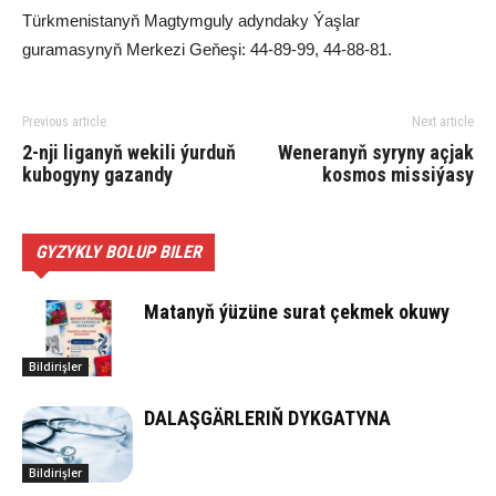
Türk­me­nis­ta­nyň Mag­tym­gu­ly adyn­da­ky Ýaş­lar
gu­ra­ma­sy­nyň Mer­ke­zi Ge­ňe­şi: 44-89-99, 44-88-81.
Previous article
Next article
2-nji liganyň wekili ýurduň
Weneranyň syryny açjak
kubogyny gazandy
kosmos missiýasy
GYZYKLY BOLUP BILER
Matanyň ýüzüne surat çekmek okuwy
Bildirişler
DALAŞGÄRLERIŇ DYKGATYNA
Bildirişler