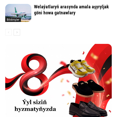
Welaýatlaryň arasynda amala aşyryljak
göni howa gatnawlary
Bildirişler