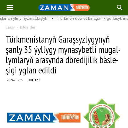
lmy hyzmatdaşlyk
·
Türkmen döwlet binagärlik-gurluşyk institutyny
Esasy
Bildirişler
Türk­me­nis­ta­nyň Ga­raş­syz­ly­gy­nyň
şan­ly 35 ýyl­ly­gy my­na­sy­bet­li mu­gal­
lym­la­ry­ň ara­syn­da dö­re­di­ji­lik bäs­le­
şi­gi­ yglan edildi
2026-05-25
129