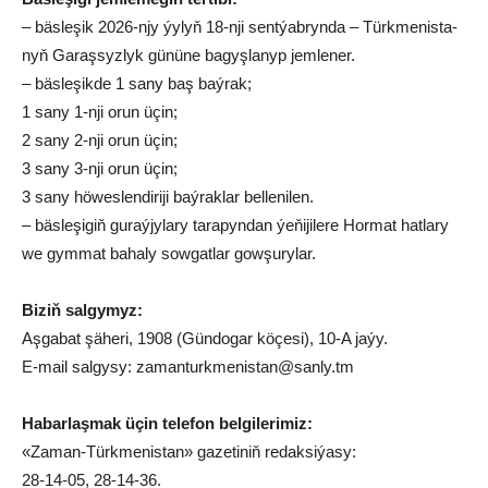
– bäs­le­şik 2026-njy ýy­lyň 18-nji sent­ýab­ryn­da – Türk­me­nis­ta­
nyň Ga­raş­syz­lyk gü­nü­ne ba­gyş­la­nyp jem­le­ner.
– bäs­le­şik­de 1 sa­ny baş baý­rak;
1 sa­ny 1-nji orun üçin;
2 sa­ny 2-nji orun üçin;
3 sa­ny 3-nji orun üçin;
3 sa­ny hö­wes­len­di­ri­ji baý­rak­lar bel­le­ni­len.
– bäs­le­şi­giň gu­raý­jy­la­ry ta­ra­pyn­dan ýe­ňi­ji­le­re Hor­mat hat­la­ry
we gym­mat ba­ha­ly sow­gat­lar gow­şu­ry­lar.
Bi­ziň sal­gy­myz:
Aş­ga­bat şä­he­ri, 1908 (Gün­do­gar kö­çe­si), 10-A ja­ýy.
E-ma­il sal­gy­sy: za­man­turk­me­nis­tan@san­ly.tm
Ha­bar­laş­mak üçin te­le­fon bel­gi­le­ri­miz:
«Za­man-Türk­me­nis­tan» ga­ze­ti­niň re­dak­si­ýa­sy:
28-14-05, 28-14-36.