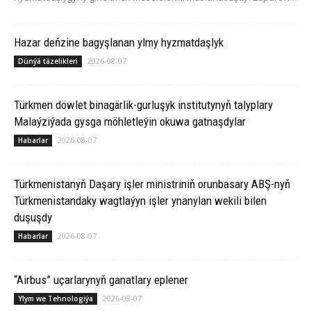
Hazar deňzine bagyşlanan ylmy hyzmatdaşlyk
2026-08-07
Dünýä täzelikleri
Türkmen döwlet binagärlik-gurluşyk institutynyň talyplary
Malaýziýada gysga möhletleýin okuwa gatnaşdylar
2026-08-07
Habarlar
Türkmenistanyň Daşary işler ministriniň orunbasary ABŞ-nyň
Türkmenistandaky wagtlaýyn işler ynanylan wekili bilen
duşuşdy
2026-08-07
Habarlar
“Airbus” uçarlarynyň ganatlary eplener
2026-08-07
Ylym we Tehnologiýa