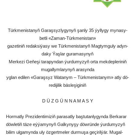
Türk­me­nis­ta­nyň Ga­raş­syz­ly­gy­nyň şan­ly 35 ýyl­ly­gy my­na­sy­
bet­li «Za­man-Türk­me­nis­tan»
ga­ze­ti­niň re­dak­si­ýa­sy we Türk­me­nis­ta­nyň Mag­tym­gu­ly adyn­
da­ky Ýaş­lar gu­ra­ma­sy­nyň
Mer­ke­zi Ge­ňe­şi ta­ra­pyn­dan ýur­du­my­zyň or­ta mek­dep­le­ri­niň
mu­gal­lym­la­ry­nyň ara­syn­da
yg­lan edi­len «Ga­raş­syz Wa­ta­nym – Türk­me­nis­ta­nym» at­ly dö­
re­di­ji­lik bäs­le­şi­gi­niň
D Ü Z G Ü N N A M A S Y
Hor­mat­ly Pre­zi­den­ti­mi­ziň pa­ra­sat­ly baş­tu­tan­ly­gyn­da Ber­ka­rar
döw­le­tiň tä­ze eý­ýa­my­nyň Gal­ky­ny­şy döw­rün­de ýur­du­my­zyň
bi­lim ul­ga­myn­da uly öz­gert­me­ler dur­mu­şa ge­çi­ril­ýär. Mu­gal­