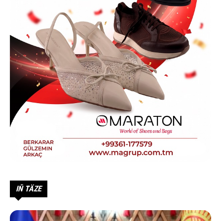
IŇ TÄZE