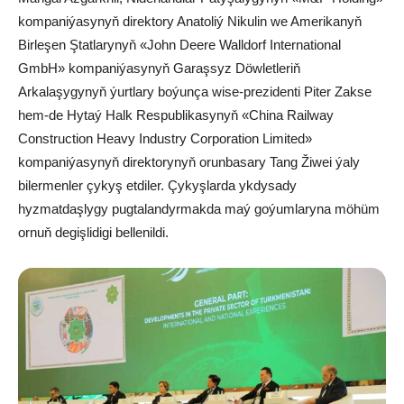
kompaniýasynyň direktory Anatoliý Nikulin we Amerikanyň
Birleşen Ştatlarynyň «John Deere Walldorf International
GmbH» kompaniýasynyň Garaşsyz Döwletleriň
Arkalaşygynyň ýurtlary boýunça wise-prezidenti Piter Zakse
hem-de Hytaý Halk Respublikasynyň «China Railway
Construction Heavy Industry Corporation Limited»
kompaniýasynyň direktorynyň orunbasary Tang Žiwei ýaly
bilermenler çykyş etdiler. Çykyşlarda ykdysady
hyzmatdaşlygy pugtalandyrmakda maý goýumlaryna möhüm
ornuň degişlidigi bellenildi.