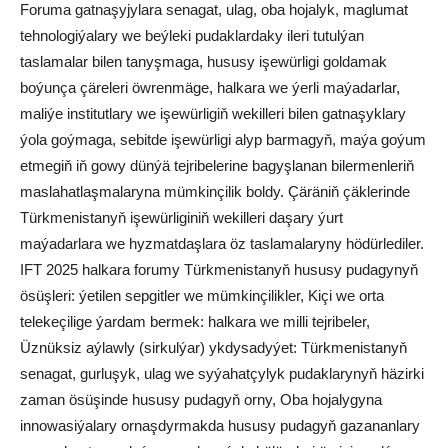
Foruma gatnaşyjylara senagat, ulag, oba hojalyk, maglumat
tehnologiýalary we beýleki pudaklardaky ileri tutulýan
taslamalar bilen tanyşmaga, hususy işewürligi goldamak
boýunça çäreleri öwrenmäge, halkara we ýerli maýadarlar,
maliýe institutlary we işewürligiň wekilleri bilen gatnaşyklary
ýola goýmaga, sebitde işewürligi alyp barmagyň, maýa goýum
etmegiň iň gowy dünýä tejribelerine bagyşlanan bilermenleriň
maslahatlaşmalaryna mümkinçilik boldy. Çäräniň çäklerinde
Türkmenistanyň işewürliginiň wekilleri daşary ýurt
maýadarlara we hyzmatdaşlara öz taslamalaryny hödürlediler.
IFT 2025 halkara forumy Türkmenistanyň hususy pudagynyň
ösüşleri: ýetilen sepgitler we mümkinçilikler, Kiçi we orta
telekeçilige ýardam bermek: halkara we milli tejribeler,
Üznüksiz aýlawly (sirkulýar) ykdysadyýet: Türkmenistanyň
senagat, gurluşyk, ulag we syýahatçylyk pudaklarynyň häzirki
zaman ösüşinde hususy pudagyň orny, Oba hojalygyna
innowasiýalary ornaşdyrmakda hususy pudagyň gazananlary