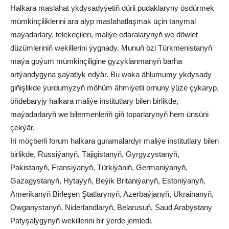
Halkara maslahat ykdysadyýetiň dürli pudaklaryny ösdürmek
mümkinçiliklerini ara alyp maslahatlaşmak üçin tanymal
maýadarlary, telekeçileri, maliýe edaralarynyň we döwlet
düzümleriniň wekillerini ýygnady. Munuň özi Türkmenistanyň
maýa goýum mümkinçiligine gyzyklanmanyň barha
artýandygyna şaýatlyk edýär. Bu waka ählumumy ykdysady
giňişlikde ýurdumyzyň möhüm ähmiýetli ornuny ýüze çykaryp,
öňdebaryjy halkara maliýe institutlary bilen birlikde,
maýadarlaryň we bilermenleriň giň toparlarynyň hem ünsüni
çekýär.
Iri möçberli forum halkara guramalardyr maliýe institutlary bilen
birlikde, Russiýanyň, Täjigistanyň, Gyrgyzystanyň,
Pakistanyň, Fransiýanyň, Türkiýäniň, Germaniýanyň,
Gazagystanyň, Hytaýyň, Beýik Britaniýanyň, Estoniýanyň,
Amerikanyň Birleşen Ştatlarynyň, Azerbaýjanyň, Ukrainanyň,
Owganystanyň, Niderlandlaryň, Belarusuň, Saud Arabystany
Patyşalygynyň wekillerini bir ýerde jemledi.