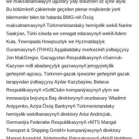
we maksatnamalaýyn ugurlary ýaly bölümleri öz içine alýar.
Bu bölümleriň çäklerinde geçirilen plenar mejlislerde ýerli
bilermenler bilen bir hatarda BMG-niň Ösüş
maksatnamasynyň Türkmenistandaky hemişelik wekili Narine
Saakýan, Türki söwda we senagat edarasynyň wekili Adem
Kula, Ýewropada Howpsuzlyk we Hyzmatdaşlyk
Guramasynyň (ÝHHG) Aşgabatdaky merkeziniň ýolbaşçysy
Jon MakGregor, Gazagystan Respublikasynyň «Samruk-
Kazyna» milli abadançylyk gaznasynyň jemgyýetçilik
geňeşiniň agzasy, Türkmen-gazak işewürler geňeşiniň gazak
tarapyndan ýolbaşçysy Aýdar Kazybaýew, Belarus
Respublikasynyň «SoftClub» kompaniýasynyň ylym we
innowasiýa boýunça Baş direktorynyň orunbasary Wladimir
Anişşenko, Aziýa Ösüş Bankynyň Türkmenistandaky
hemişelik wekilhanasynyň direktory Artur Andrisýak,
Germaniýa Federatiw Respublikasynyň «MTS Mangal
Transport & Shipping GmbH» kompaniýasynyň direktory
Mangal Azgarkhil, Niderlandlar Patyşalygynyň «M&P Holding»