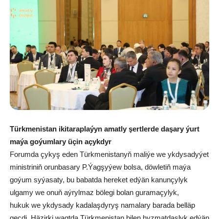
Türkmenistan ikitaraplaýyn amatly şertlerde daşary ýurt
maýa goýumlary üçin açykdyr
Forumda çykyş eden Türkmenistanyň maliýe we ykdysadyýet
ministriniň orunbasary P.Ýagşyýew bolsa, döwletiň maýa
goýum syýasaty, bu babatda hereket edýän kanunçylyk
ulgamy we onuň aýrylmaz bölegi bolan guramaçylyk,
hukuk we ykdysady kadalaşdyryş namalary barada belläp
geçdi. Häzirki wagtda Türkmenistan bilen hyzmatdaşlyk edýän