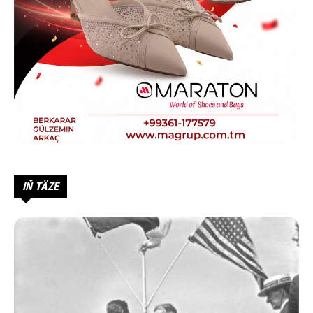
IŇ TÄZE