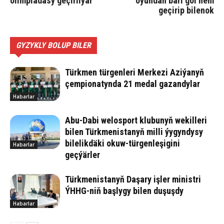
olimpiadasy geçirilýär
oýundan bäri gol hem
geçirip bilenok
GYZYKLY BOLUP BILER
Türkmen türgenleri Merkezi Aziýanyň
çempionatynda 21 medal gazandylar
Habarlar
Abu-Da­bi we­los­port klu­bu­nyň we­kil­le­ri
bi­len Türk­me­nis­ta­nyň milli ýy­gyn­dy­sy
bi­le­lik­dä­ki okuw-tür­gen­le­şigini
Habarlar
geçýärler
Türkmenistanyň Daşary işler ministri
ÝHHG-niň başlygy bilen duşuşdy
Habarlar