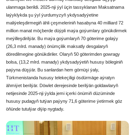
ulanmaga berildi. 2025-nji ýyl üçin tassyklanan Maksatnama
laýyklykda şu ýyl ýurdumyzyň ykdysadyýetine
maliýeleşdirmegiň ähli çeşmeleriniň hasabyna 40 milliard 72
million manat möçberde düýpli maýa goýumlary gönükdirmek
meýilleşdirilýär. Bu maýa goýumlaryň 70 göterime golaýy
(26,3 mlrd. manady) önümçilik maksatly desgalaryň
döredilmegine gönükdiriler. Olaryň 50 göterimden gowragy
bolsa, (13,2 mlrd. manady) ykdysadyýetiň hususy böleginiň
paýyna düşýär. Bu sanlardan hem görnüşi ýaly,
Türkmenistanda hususy telekeçiligi ösdürmäge aýratyn
ähmiýet berilýär. Döwlet derejesinde berilýän goldawlaryň
netijesinde 2025-nji ýylda jemi içerki önümiň düzüminde
hususy pudagyň tutýan paýyny 71,6 göterime ýetirmek göz
öňünde tutulýar diýip nygtady.