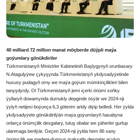
40 milliard 72 million manat möçberde düýpli maýa
goýumlary gönükdiriler
Türkmenistanyň Ministrler Kabinetiniň Başlygynyň orunbasary
N.Atagulyýew çykyşynda Türkmenistanyň ykdysadyýetinde
hususy pudagyň orny we maýa goýum mümkinçilikleri bilen
tanyşdyrdy. Ol Türkmenistanyň jemi içerki önümi soňky
ýyllaryň dowamynda durnukly depginde ösýär we 2024-nji
ýylyň netijesi boýunça 6,3 göterim artdy diýip belledi. Her ýylda
ykdysadyýete gönükdirilýän maýa goýumlaryň hasabyna
onlarça önümçilik desgalary, tutuş obalar we şäherler gurlup
ulanmaga berilýär. Geçen 2024-nji ýylda hem 86 sany
önümçilik we medeni-durmuş maksatly desgalar açylyp