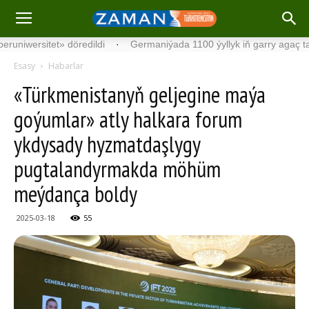
et» döredildi
·
Germaniýada 1100 ýyllyk iň garry agaç tapyldy
·
Esasy
Habarlar
«Türkmenistanyň geljegine maýa
goýumlar» atly halkara forum
ykdysady hyzmatdaşlygy
pugtalandyrmakda möhüm
meýdança boldy
2025-03-18
55