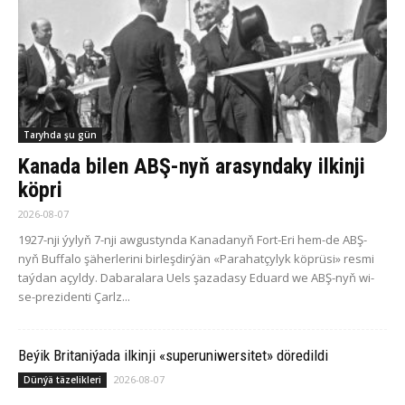
Taryhda şu gün
Ka­na­da bilen ABŞ-nyň arasyndaky ilkinji
köp­ri
2026-08-07
1927-nji ýy­lyň 7-nji aw­gus­tyn­da Ka­na­da­nyň Fort-Eri hem-de ABŞ-
nyň Buf­fa­lo şä­her­le­ri­ni bir­leş­dir­ýän «Pa­ra­hat­çy­lyk köp­rü­si» res­mi
taý­dan açyl­dy. Da­ba­ra­la­ra Uels şa­za­da­sy Eduard we ABŞ-nyň wi­
se-pre­zi­den­ti Çarlz...
Beýik Britaniýada ilkinji «superuniwersitet» döredildi
2026-08-07
Dünýä täzelikleri