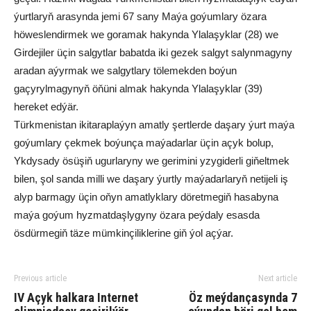
ýurtlaryň arasynda jemi 67 sany Maýa goýumlary özara
höweslendirmek we goramak hakynda Ylalaşyklar (28) we
Girdejiler üçin salgytlar babatda iki gezek salgyt salynmagyny
aradan aýyrmak we salgytlary tölemekden boýun
gaçyrylmagynyň öňüni almak hakynda Ylalaşyklar (39)
hereket edýär.
Türkmenistan ikitaraplaýyn amatly şertlerde daşary ýurt maýa
goýumlary çekmek boýunça maýadarlar üçin açyk bolup,
Ykdysady ösüşiň ugurlaryny we gerimini yzygiderli giňeltmek
bilen, şol sanda milli we daşary ýurtly maýadarlaryň netijeli iş
alyp barmagy üçin oňyn amatlyklary döretmegiň hasabyna
maýa goýum hyzmatdaşlygyny özara peýdaly esasda
ösdürmegiň täze mümkinçiliklerine giň ýol açýar.
Previous article
Next article
IV Açyk halkara Internet
Öz meýdançasynda 7