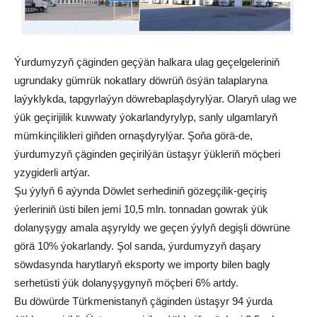
Ýurdumyzyň çäginden geçýän halkara ulag geçelgeleriniň
ugrundaky gümrük nokatlary döwrüň ösýän talaplaryna
laýyklykda, tapgyrlaýyn döwrebaplaşdyrylýar. Olaryň ulag we
ýük geçirijilik kuwwaty ýokarlandyrylyp, sanly ulgamlaryň
mümkinçilikleri giňden ornaşdyrylýar. Şoňa görä-de,
ýurdumyzyň çäginden geçirilýän üstaşyr ýükleriň möçberi
yzygiderli artýar.
Şu ýylyň 6 aýynda Döwlet serhediniň gözegçilik-geçiriş
ýerleriniň üsti bilen jemi 10,5 mln. tonnadan gowrak ýük
dolanyşygy amala aşyryldy we geçen ýylyň degişli döwrüne
görä 10% ýokarlandy. Şol sanda, ýurdumyzyň daşary
söwdasynda harytlaryň eksporty we importy bilen bagly
serhetüsti ýük dolanyşygynyň möçberi 6% artdy.
Bu döwürde Türkmenistanyň çäginden üstaşyr 94 ýurda