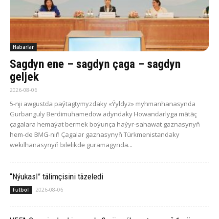
Habarlar
Sagdyn ene – sagdyn çaga – sagdyn
geljek
2026-08-06
5-nji awgustda paýtagtymyzdaky «Ýyldyz» myhmanhanasynda
Gurbanguly Berdimuhamedow adyndaky Howandarlyga mätäç
çagalara hemaýat bermek boýunça haýyr-sahawat gaznasynyň
hem-de BMG-niň Çagalar gaznasynyň Türkmenistandaky
wekilhanasynyň bilelikde guramagynda...
“Nýukasl” tälimçisini täzeledi
2026-08-06
Futbol