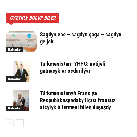
GYZYKLY BOLUP BILER
Sagdyn ene – sagdyn çaga – sagdyn
geljek
Habarlar
Türkmenistan–ÝHHG: netijeli
gatnaşyklar ösdürilýär
Habarlar
Türkmenistanyň Fransiýa
Respublikasyndaky Ilçisi fransuz
atçylyk bilermeni bilen duşuşdy
Habarlar