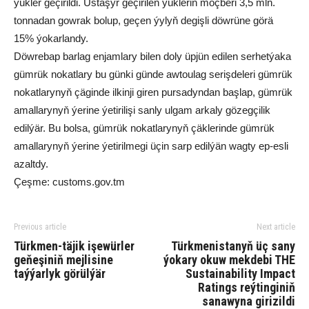
ýükler geçirildi. Üstaşyr geçirilen ýükleriň möçberi 3,5 mln.
tonnadan gowrak bolup, geçen ýylyň degişli döwrüne görä
15% ýokarlandy.
Döwrebap barlag enjamlary bilen doly üpjün edilen serhetýaka
gümrük nokatlary bu günki günde awtoulag serişdeleri gümrük
nokatlarynyň çäginde ilkinji giren pursadyndan başlap, gümrük
amallarynyň ýerine ýetirilişi sanly ulgam arkaly gözegçilik
edilýär. Bu bolsa, gümrük nokatlarynyň çäklerinde gümrük
amallarynyň ýerine ýetirilmegi üçin sarp edilýän wagty ep-esli
azaltdy.
Çeşme: customs.gov.tm
Previous article
Next article
Türkmen-täjik işewürler
Türkmenistanyň üç sany
geňeşiniň mejlisine
ýokary okuw mekdebi THE
taýýarlyk görülýär
Sustainability Impact
Ratings reýtinginiň
sanawyna girizildi