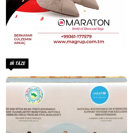
IŇ TÄZE