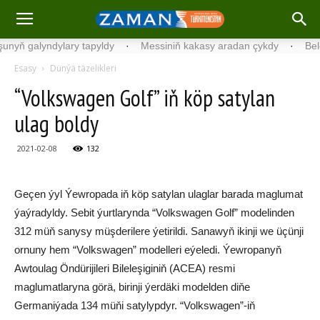
ň galyndylary tapyldy
·
Messiniň kakasy aradan çykdy
·
Belgiýad
Esasy
Dünýä täzelikleri
“Volkswagen Golf” iň köp satylan
ulag boldy
2021-02-08
132
Geçen ýyl Ýewropada iň köp satylan ulaglar barada maglumat
ýaýradyldy. Sebit ýurtlarynda “Volkswagen Golf” modelinden
312 müň sanysy müşderilere ýetirildi. Sanawyň ikinji we üçünji
ornuny hem “Volkswagen” modelleri eýeledi. Ýewropanyň
Awtoulag Öndürijileri Bileleşiginiň (ACEA) resmi
maglumatlaryna görä, birinji ýerdäki modelden diňe
Germaniýada 134 müňi satylypdyr. “Volkswagen”-iň