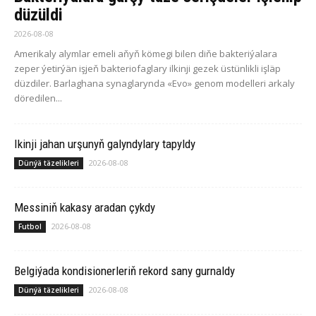
düzüldi
2026-08-08
Amerikaly alymlar emeli aňyň kömegi bilen diňe bakteriýalara
zeper ýetirýän işjeň bakteriofaglary ilkinji gezek üstünlikli işläp
düzdiler. Barlaghana synaglarynda «Evo» genom modelleri arkaly
döredilen...
Ikinji jahan urşunyň galyndylary tapyldy
2026-08-08
Dünýä täzelikleri
Messiniň kakasy aradan çykdy
2026-08-08
Futbol
Belgiýada kondisionerleriň rekord sany gurnaldy
2026-08-08
Dünýä täzelikleri