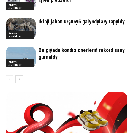
Dünýä
täzelikleri
Ikinji jahan urşunyň galyndylary tapyldy
Dünýä
täzelikleri
Belgiýada kondisionerleriň rekord sany
gurnaldy
Dünýä
täzelikleri