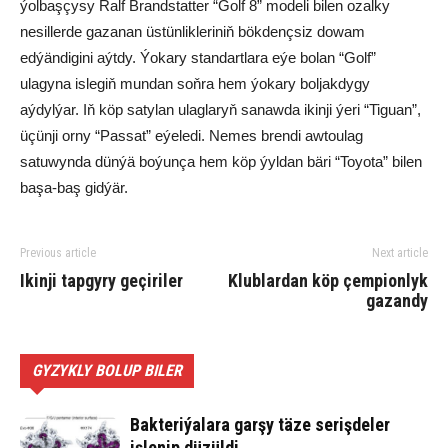
ýolbaşçysy Ralf Brandstatter “Golf 8” modeli bilen ozalky
nesillerde gazanan üstünlikleriniň bökdençsiz dowam
edýändigini aýtdy. Ýokary standartlara eýe bolan “Golf”
ulagyna islegiň mundan soňra hem ýokary boljakdygy
aýdylýar. Iň köp satylan ulaglaryň sanawda ikinji ýeri “Tiguan”,
üçünji orny “Passat” eýeledi. Nemes brendi awtoulag
satuwynda dünýä boýunça hem köp ýyldan bäri “Toyota” bilen
başa-baş gidýär.
Previous article
Next article
Ikinji tapgyry geçiriler
Klublardan köp çempionlyk
gazandy
GYZYKLY BOLUP BILER
Bakteriýalara garşy täze serişdeler
işlenip düzüldi