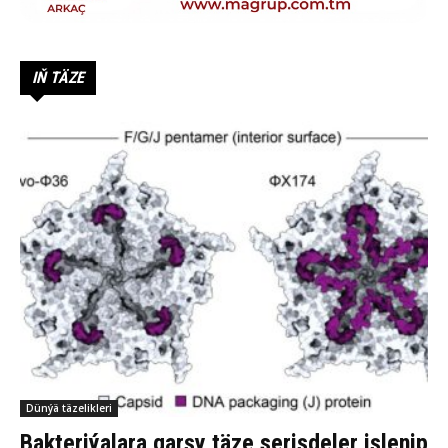
IŇ TÄZE
Dünýä täzelikleri
Bakteriýalara garşy täze serişdeler işlenip