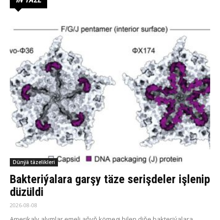
Dünýä täzelikleri
Bakteriýalara garşy täze serişdeler işlenip
düzüldi
2026-08-08
Amerikaly alymlar emeli aňyň kömegi bilen diňe bakteriýalara