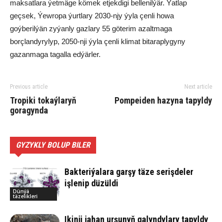
maksatlara ýetmäge kömek etjekdigi bellenilýär. Ýatlap
geçsek, Ýewropa ýurtlary 2030-njy ýyla çenli howa
goýberilýän zyýanly gazlary 55 göterim azaltmaga
borçlandyrylyp, 2050-nji ýyla çenli klimat bitaraplygyny
gazanmaga tagalla edýärler.
Previous article
Next article
Tropiki tokaýlaryň
Pompeiden hazyna tapyldy
goragynda
GYZYKLY BOLUP BILER
Bakteriýalara garşy täze serişdeler
işlenip düzüldi
Dünýä
täzelikleri
Ikinji jahan urşunyň galyndylary tapyldy