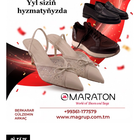
IŇ TÄZE