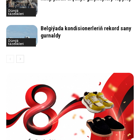
Dünýä
täzelikleri
Belgiýada kondisionerleriň rekord sany
gurnaldy
Dünýä
täzelikleri