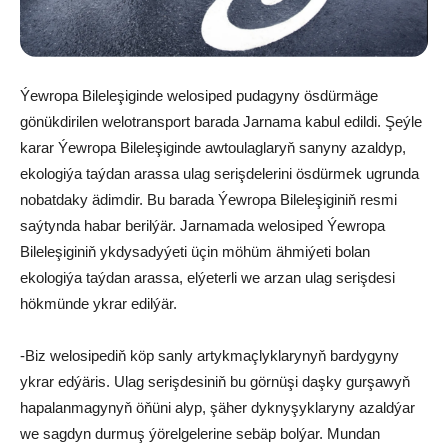
Ýewropa Bileleşiginde welosiped pudagyny ösdürmäge
gönükdirilen welotransport barada Jarnama kabul edildi. Şeýle
karar Ýewropa Bileleşiginde awtoulaglaryň sanyny azaldyp,
ekologiýa taýdan arassa ulag serişdelerini ösdürmek ugrunda
nobatdaky ädimdir. Bu barada Ýewropa Bileleşiginiň resmi
saýtynda habar berilýär. Jarnamada welosiped Ýewropa
Bileleşiginiň ykdysadyýeti üçin möhüm ähmiýeti bolan
ekologiýa taýdan arassa, elýeterli we arzan ulag serişdesi
hökmünde ykrar edilýär.
-Biz welosipediň köp sanly artykmaçlyklarynyň bardygyny
ykrar edýäris. Ulag serişdesiniň bu görnüşi daşky gurşawyň
hapalanmagynyň öňüni alyp, şäher dyknyşyklaryny azaldýar
we sagdyn durmuş ýörelgelerine sebäp bolýar. Mundan