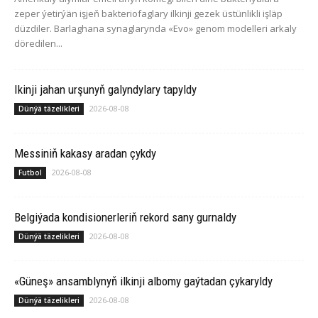
zeper ýetirýän işjeň bakteriofaglary ilkinji gezek üstünlikli işläp
düzdiler. Barlaghana synaglarynda «Evo» genom modelleri arkaly
döredilen...
Ikinji jahan urşunyň galyndylary tapyldy
2026-08-08
Dünýä täzelikleri
Messiniň kakasy aradan çykdy
2026-08-08
Futbol
Belgiýada kondisionerleriň rekord sany gurnaldy
2026-08-08
Dünýä täzelikleri
«Güneş» ansamblynyň ilkinji albomy gaýtadan çykaryldy
2026-08-08
Dünýä täzelikleri