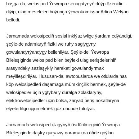
başga-da, welosiped Ýewropa senagatynyň düýp özenidir –
diýip, ulag meseleleri boýunça ýewrokomissar Adina Welýan
belledi.
Jarnamada welosipediň sosial inklýuziwlige ýardam edýändigi,
şeýle-de adamlaryň fiziki we ruhy saglygyny
gowulandyrýandygy bellenilýär. Şeýle-de, Ýewropa
Bileleşiginde welosiped bilen beýleki ulag serişdeleriniň
arasyndaky sazlaşykly hereketi gowulandyrmak
meýilleşdirilýär. Hususan-da, awtobuslarda we otlularda has
köp welosipedleri daşamaga mümkinçilik bermek, şeýle-de
welosipedler üçin ygtybarly duralga zolaklaryny,
elektrowelosipedler üçin bolsa, zarýad beriş nokatlaryna
elýeterliligi üpjün etmek göz öňünde tutulýar.
Jarnamada welosiped ulagynyň ösdürilmeginiň Ýewropa
Bileleşiginde daşky gurşawy goramakda öňde goýlan