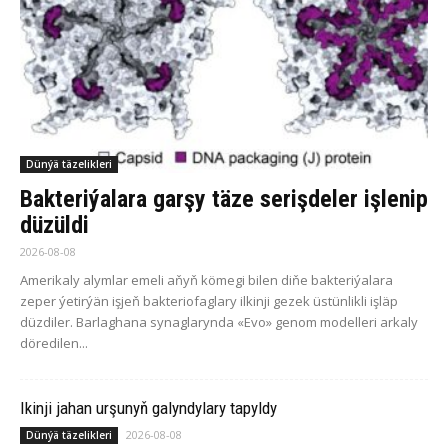
Dünýä täzelikleri
Bakteriýalara garşy täze serişdeler işlenip
düzüldi
2026-08-08
Amerikaly alymlar emeli aňyň kömegi bilen diňe bakteriýalara
zeper ýetirýän işjeň bakteriofaglary ilkinji gezek üstünlikli işläp
düzdiler. Barlaghana synaglarynda «Evo» genom modelleri arkaly
döredilen...
Ikinji jahan urşunyň galyndylary tapyldy
2026-08-08
Dünýä täzelikleri