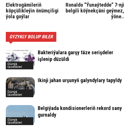
Elektrogämileriň
Ronaldo “Ýunaýtedde” 7-nji
köpçülikleýin önümçiligi
belgili köýnekçäni geýmez,
ýola goýlar
ýöne..
GYZYKLY BOLUP BILER
Bakteriýalara garşy täze serişdeler
işlenip düzüldi
Dünýä
täzelikleri
Ikinji jahan urşunyň galyndylary tapyldy
Dünýä
täzelikleri
Belgiýada kondisionerleriň rekord sany
gurnaldy
Dünýä
täzelikleri