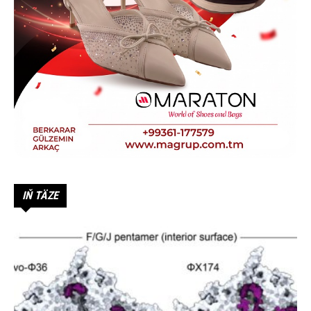
IŇ TÄZE