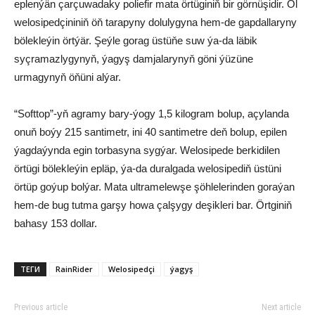
eplenýän çarçuwadaky poliefir mata örtüginiň bir görnüşidir. Ol
welosipedçininiň öň tarapyny dolulygyna hem-de gapdallaryny
bölekleýin örtýär. Şeýle gorag üstüňe suw ýa-da läbik
syçramazlygynyň, ýagyş damjalarynyň göni ýüzüne
urmagynyň öňüni alýar.
“Softtop”-yň agramy bary-ýogy 1,5 kilogram bolup, açylanda
onuň boýy 215 santimetr, ini 40 santimetre deň bolup, epilen
ýagdaýynda egin torbasyna sygýar. Welosipede berkidilen
örtügi bölekleýin epläp, ýa-da duralgada welosipediň üstüni
örtüp goýup bolýar. Mata ultramelewşe şöhlelerinden goraýan
hem-de bug tutma garşy howa çalşygy deşikleri bar. Örtginiň
bahasy 153 dollar.
ТЕГИ
RainRider
Welosipedçi
ýagyş
Previous article
Next article