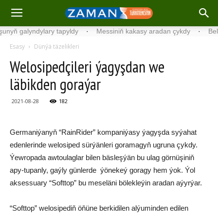
 galyndylary tapyldy
·
Messiniň kakasy aradan çykdy
·
Belgiýada
Esasy
Dünýä täzelikleri
Welosipedçileri ýagyşdan we
läbikden goraýar
2021-08-28
182
Germaniýanyň “RainRider” kompaniýasy ýagyşda syýahat
edenlerinde welosiped sürýänleri goramagyň ugruna çykdy.
Ýewropada awtoulaglar bilen bäsleşýän bu ulag görnüşiniň
apy-tupanly, gaýly günlerde ýönekeý goragy hem ýok. Ýol
aksessuary “Softtop” bu meseläni bölekleýin aradan aýyrýar.
“Softtop” welosipediň öňüne berkidilen alýuminden edilen