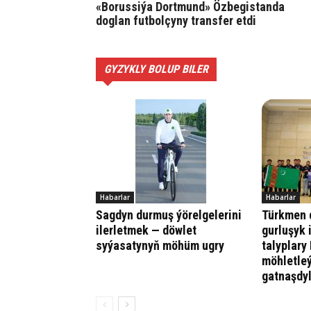
«Borussiýa Dortmund» Özbegistanda
doglan futbolçyny transfer etdi
GYZYKLY BOLUP BILER
Habarlar
Habarlar
Sagdyn durmuş ýörelgelerini
Türkmen d
ilerletmek — döwlet
gurluşyk 
syýasatynyň möhüm ugry
talyplary
möhletle
gatnaşdy