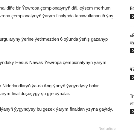
Be
al diňe bir Ýewropa çempionatynyň däl, eýsem merhum
ropa çempionatynyň ýarym finalynda tapawutlanan iň ýaş
D
«G
urgularyny ýerine ýetirmezden 6 oýunda ýeňiş gazanyp
çy
D
aşyndaky Hesus Nawas Ýewropa çempionatynyň ýarym
97
D
 Niderlandlaryň ýa-da Angliýanyň ýygyndysy bolar.
ýarym final duşuşygy şu gije oýnalar.
T
e
siýanyň ýygyndysy bu gezek ýarym finaldan yzyna gaýtdy.
D
Next article