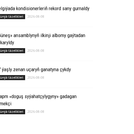
lgiýada kondisionerleriň rekord sany gurnaldy
2026-08-08
ünýä täzelikleri
üneş» ansamblynyň ilkinji albomy gaýtadan
karyldy
2026-08-08
ünýä täzelikleri
 ýaşly zenan uçaryň ganatyna çykdy
2026-08-08
ünýä täzelikleri
rapm «doguş syýahatçylygyny» gadagan
tmekçi
2026-08-08
ünýä täzelikleri