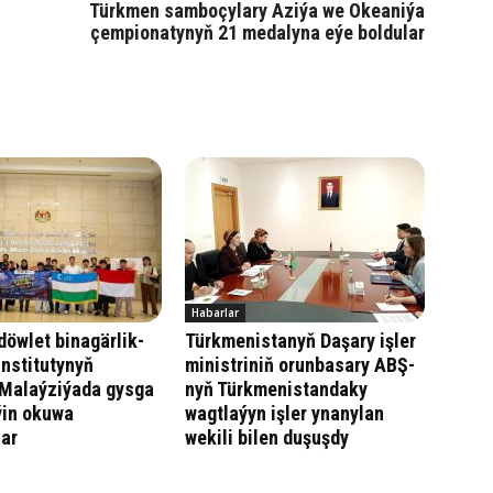
Türkmen samboçylary Aziýa we Okeaniýa
çempionatynyň 21 medalyna eýe boldular
Habarlar
öwlet binagärlik-
Türkmenistanyň Daşary işler
institutynyň
ministriniň orunbasary ABŞ-
 Malaýziýada gysga
nyň Türkmenistandaky
ýin okuwa
wagtlaýyn işler ynanylan
lar
wekili bilen duşuşdy