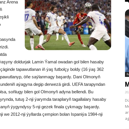
lianz Arena
yň
şikli
p
 pasynda
izdi.
utda
7 ýaşyny doldurjak Lamin Ýamal owadan gol bilen hasaby
 çäginde tapawutlanan iň ýaş futbolçy boldy (16 ýaş 362
F
tapawutlanyp, öňe saýlanmagy başardy. Dani Olmonyň
M
Kundeniň aýagyna degip derwezä girdi. UEFA tarapyndan
olsa, soňlugy bilen gol Olmonyň adyna bellendi. Bu
20
rynda, tutuş 2-nji ýarymda taraplaryň tagallalary hasaby
Dü
Me
ýanyň ýygyndysy 5-nji gezek finala çykmagy başardy.
ar
nji we 2012-nji ýyllarda çempion bolan Ispaniýa 1984-nji
ag