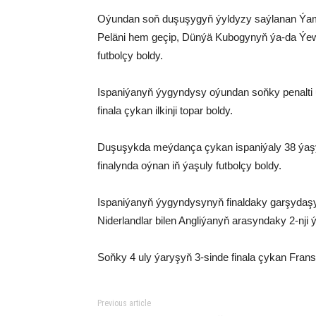
Oýundan soň duşuşygyň ýyldyzy saýlanan Ýam
Peläni hem geçip, Dünýä Kubogynyň ýa-da Ýew
futbolçy boldy.
Ispaniýanyň ýygyndysy oýundan soňky penalti 
finala çykan ilkinji topar boldy.
Duşuşykda meýdança çykan ispaniýaly 38 ý
finalynda oýnan iň ýaşuly futbolçy boldy.
Ispaniýanyň ýygyndysynyň finaldaky garşydaşy
Niderlandlar bilen Angliýanyň arasyndaky 2-nji 
Soňky 4 uly ýaryşyň 3-sinde finala çykan Fran
Previous article