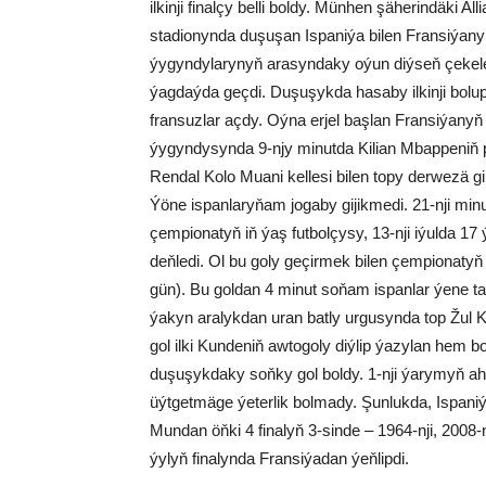
ilkinji finalçy belli boldy. Münhen şäherindäki Al
stadionynda duşuşan Ispaniýa bilen Fransiýan
ýygyndylarynyň arasyndaky oýun diýseň çekele
ýagdaýda geçdi. Duşuşykda hasaby ilkinji bolu
fransuzlar açdy. Oýna erjel başlan Fransiýanyň
ýygyndysynda 9-njy minutda Kilian Mbappeniň
Rendal Kolo Muani kellesi bilen topy derwezä gir
Ýöne ispanlaryňam jogaby gijikmedi. 21-nji min
çempionatyň iň ýaş futbolçysy, 13-nji iýulda 1
deňledi. Ol bu goly geçirmek bilen çempionatyň
gün). Bu goldan 4 minut soňam ispanlar ýene 
ýakyn aralykdan uran batly urgusynda top Žul 
gol ilki Kundeniň awtogoly diýlip ýazylan hem b
duşuşykdaky soňky gol boldy. 1-nji ýarymyň ahy
üýtgetmäge ýeterlik bolmady. Şunlukda, Ispani
Mundan öňki 4 finalyň 3-sinde – 1964-nji, 2008-
ýylyň finalynda Fransiýadan ýeňlipdi.