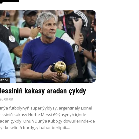
utbol
essiniň kakasy aradan çykdy
26-08-08
nýä futbolynyň super ýyldyzy, argentinaly Lionel
ssiniň kakasy Horhe Messi 69 ýaşynyň içinde
adan çykdy. Onuň Dünýä Kubogy döwürlerinde-de
yr keseliniň bardygy habar berlipdi....