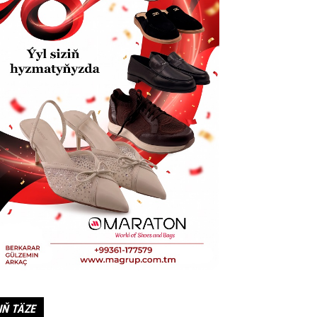
IŇ TÄZE