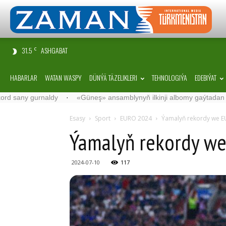
31.5
ASHGABAT
C
HABARLAR
WATAN WASPY
DÜNÝÄ TÄZELIKLERI
TEHNOLOGIÝA
EDEBIÝAT
rnaldy
·
«Güneş» ansamblynyň ilkinji albomy gaýtadan çykaryldy
Esasy
Sport
EURO 2024
Ýamalyň rekordy we EUR
Ýamalyň rekordy we 
2024-07-10
117