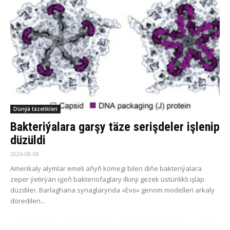
Dünýä täzelikleri
Bakteriýalara garşy täze serişdeler işlenip
düzüldi
2026-08-08
Amerikaly alymlar emeli aňyň kömegi bilen diňe bakteriýalara
zeper ýetirýän işjeň bakteriofaglary ilkinji gezek üstünlikli işläp
düzdiler. Barlaghana synaglarynda «Evo» genom modelleri arkaly
döredilen...