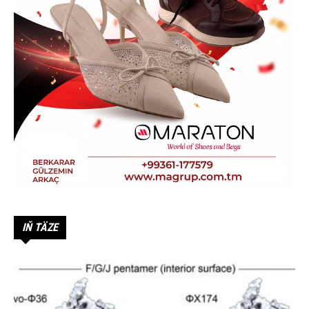
IŇ TÄZE