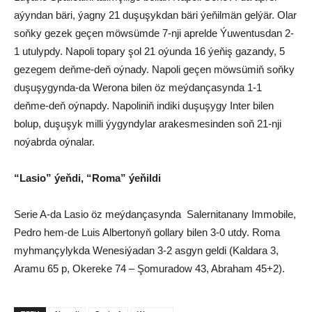
aýyndan bäri, ýagny 21 duşuşykdan bäri ýeňilmän gelýär. Olar
soňky gezek geçen möwsümde 7-nji aprelde Ýuwentusdan 2-
1 utulypdy. Napoli topary şol 21 oýunda 16 ýeňiş gazandy, 5
gezegem deňme-deň oýnady. Napoli geçen möwsümiň soňky
duşuşygynda-da Werona bilen öz meýdançasynda 1-1
deňme-deň oýnapdy. Napoliniň indiki duşuşygy Inter bilen
bolup, duşuşyk milli ýygyndylar arakesmesinden soň 21-nji
noýabrda oýnalar.
“Lasio” ýeňdi, “Roma” ýeňildi
Serie A-da Lasio öz meýdançasynda Salernitanany Immobile,
Pedro hem-de Luis Albertonyň gollary bilen 3-0 utdy. Roma
myhmançylykda Wenesiýadan 3-2 asgyn geldi (Kaldara 3,
Aramu 65 p, Okereke 74 – Şomuradow 43, Abraham 45+2).