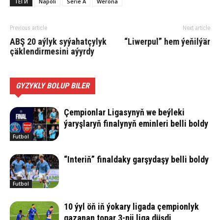
ТЕГИ
Napoli
Serie A
Werona
Previous article
Next article
ABŞ 20 aýlyk syýahatçylyk
“Liwerpul” hem ýeňilýär
çäklendirmesini aýyrdy
GYZYKLY BOLUP BILER
Çempionlar Ligasynyň we beýleki
ýaryşlaryň finalynyň eminleri belli boldy
Futbol
“Interiň” finaldaky garşydaşy belli boldy
Futbol
10 ýyl öň iň ýokary ligada çempionlyk
gazanan topar 3-nji liga düşdi