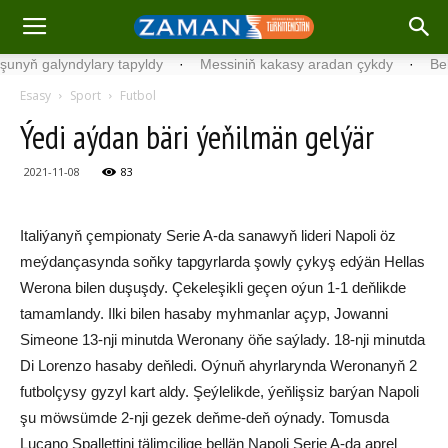
ň galyndylary tapyldy
·
Messiniň kakasy aradan çykdy
·
Belgiýad
Esasy
Sport
Futbol
Ýedi aýdan bäri ýeňilmän gelýär
2021-11-08
83
Italiýanyň çempionaty Serie A-da sanawyň lideri Napoli öz
meýdançasynda soňky tapgyrlarda şowly çykyş edýän Hellas
Werona bilen duşuşdy. Çekeleşikli geçen oýun 1-1 deňlikde
tamamlandy. Ilki bilen hasaby myhmanlar açyp, Jowanni
Simeone 13-nji minutda Weronany öňe saýlady. 18-nji minutda
Di Lorenzo hasaby deňledi. Oýnuň ahyrlarynda Weronanyň 2
futbolçysy gyzyl kart aldy. Şeýlelikde, ýeňlişsiz barýan Napoli
şu möwsümde 2-nji gezek deňme-deň oýnady. Tomusda
Luçano Spallettini tälimçilige bellän Napoli Serie A-da aprel