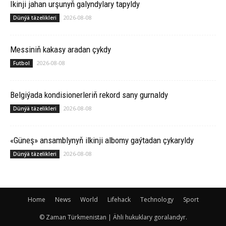
Ikinji jahan urşunyň galyndylary tapyldy
2026-08-08
Dünýä täzelikleri
Messiniň kakasy aradan çykdy
2026-08-08
Futbol
Belgiýada kondisionerleriň rekord sany gurnaldy
2026-08-08
Dünýä täzelikleri
«Güneş» ansamblynyň ilkinji albomy gaýtadan çykaryldy
2026-08-08
Dünýä täzelikleri
Home
News
World
Lifehack
Technology
Sport
© Zaman Türkmenistan | Ähli hukuklary goralandyr.