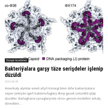
Dünýä täzelikleri
Bakteriýalara garşy täze serişdeler işlenip
düzüldi
2026-08-08
Amerikaly alymlar emeli aňyň kömegi bilen diňe bakteriýalara
zeper ýetirýän işjeň bakteriofaglary ilkinji gezek üstünlikli işläp
düzdiler. Barlaghana synaglarynda «Evo» genom modelleri arkaly
döredilen...