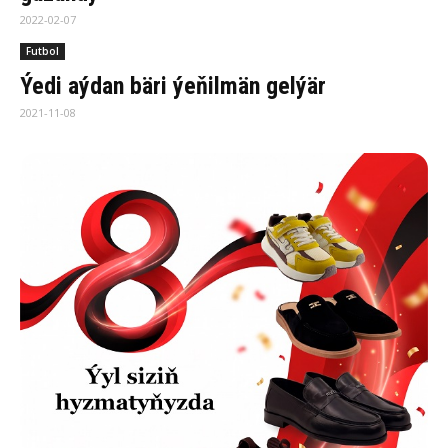
2022-02-07
Futbol
Ýedi aýdan bäri ýeňilmän gelýär
2021-11-08