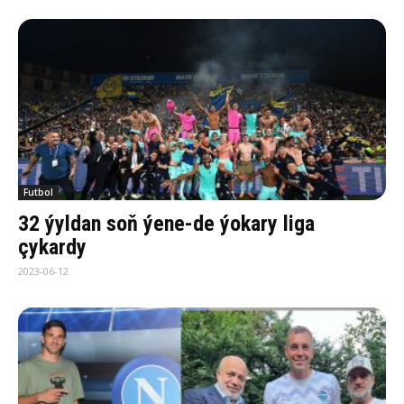
Futbol
32 ýyldan soň ýene-de ýokary liga
çykardy
2023-06-12