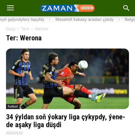
ylary tapyldy
·
Messiniň kakasy aradan çykdy
·
Belgiýada kondis
Esasy
Теги
Werona
Тег: Werona
Futbol
34 ýyldan soň ýokary liga çykypdy, ýene-
de aşaky liga düşdi
2026-05-02