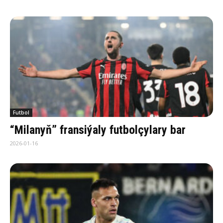
Futbol
“Milanyň” fransiýaly futbolçylary bar
2026-01-16