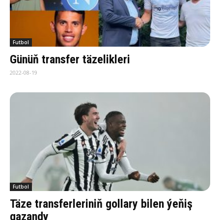
Futbol
Günüň transfer täzelikleri
2022-08-19
Futbol
Täze transferleriniň gollary bilen ýeňiş
gazandy