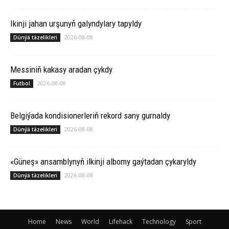
Ikinji jahan urşunyň galyndylary tapyldy
2026-08-08
Dünýä täzelikleri
Messiniň kakasy aradan çykdy
2026-08-08
Futbol
Belgiýada kondisionerleriň rekord sany gurnaldy
2026-08-08
Dünýä täzelikleri
«Güneş» ansamblynyň ilkinji albomy gaýtadan çykaryldy
2026-08-08
Dünýä täzelikleri
Home
News
World
Lifehack
Technology
Sport