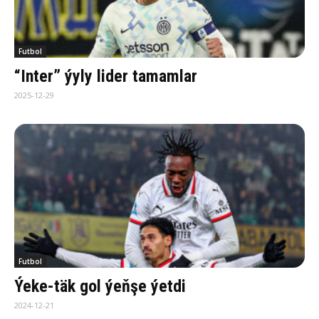
Futbol
“Inter” ýyly lider tamamlar
2025-12-29
Futbol
Ýeke-täk gol ýeňşe ýetdi
2024-12-21