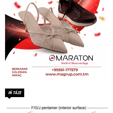
IŇ TÄZE