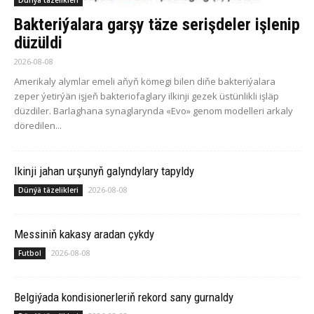
Bakteriýalara garşy täze serişdeler işlenip
düzüldi
2026-08-08
Amerikaly alymlar emeli aňyň kömegi bilen diňe bakteriýalara
zeper ýetirýän işjeň bakteriofaglary ilkinji gezek üstünlikli işläp
düzdiler. Barlaghana synaglarynda «Evo» genom modelleri arkaly
döredilen...
Ikinji jahan urşunyň galyndylary tapyldy
2026-08-08
Dünýä täzelikleri
Messiniň kakasy aradan çykdy
2026-08-08
Futbol
Belgiýada kondisionerleriň rekord sany gurnaldy