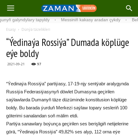
ň galyndylary tapyldy
·
Messiniň kakasy aradan çykdy
·
Belgiýad
Esasy
Dünýä täzelikleri
“Ýedinaýa Rossiýa” Dumada köplüge
eýe boldy
2021-09-21
97
“Ýedinaýa Rossiýa” partiýasy, 17-19-njy sentýabr aralygynda
Russiýa Federasiýasynyň döwlet Dumasyna geçirilen
saýlawlarda Dumanyň täze düzüminde konstitusion köplüge
boldy. Bu barada ýurduň Merkezi saýlaw topary sesleriň 100
göterimi sanalandan soň mälim etdi.
Partiýa sanawlary boýunça geçirilen ses berişligiň netijelerine
görä, “Ýedinaýa Rossiýa” 49,82% ses alyp, 112 orna eýe