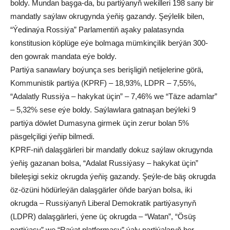
boldy. Mundan başga-da, bu partiýanyň wekilleri 198 sany bir
mandatly saýlaw okrugynda ýeňiş gazandy. Şeýlelik bilen,
“Ýedinaýa Rossiýa” Parlamentiň aşaky palatasynda
konstitusion köplüge eýe bolmaga mümkinçilik berýän 300-
den gowrak mandata eýe boldy.
Partiýa sanawlary boýunça ses berişligiň netijelerine görä,
Kommunistik partiýa (KPRF) – 18,93%, LDPR – 7,55%,
“Adalatly Russiýa – hakykat üçin” – 7,46% we “Täze adamlar”
– 5,32% sese eýe boldy. Saýlawlara gatnaşan beýleki 9
partiýa döwlet Dumasyna girmek üçin zerur bolan 5%
päsgelçiligi ýeňip bilmedi.
KPRF-niň dalaşgärleri bir mandatly dokuz saýlaw okrugynda
ýeňiş gazanan bolsa, “Adalat Russiýasy – hakykat üçin”
bileleşigi sekiz okrugda ýeňiş gazandy. Şeýle-de bäş okrugda
öz-özüni hödürleýän dalaşgärler öňde barýan bolsa, iki
okrugda – Russiýanyň Liberal Demokratik partiýasynyň
(LDPR) dalaşgärleri, ýene üç okrugda – “Watan”, “Ösüş
partiýasy” we “Raýat platformasy” ýaly partiýalaryň her