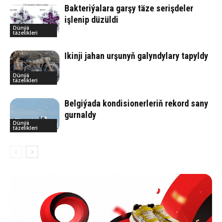
Bakteriýalara garşy täze serişdeler
işlenip düzüldi
Dünýä
täzelikleri
Ikinji jahan urşunyň galyndylary tapyldy
Dünýä
täzelikleri
Belgiýada kondisionerleriň rekord sany
gurnaldy
Dünýä
täzelikleri