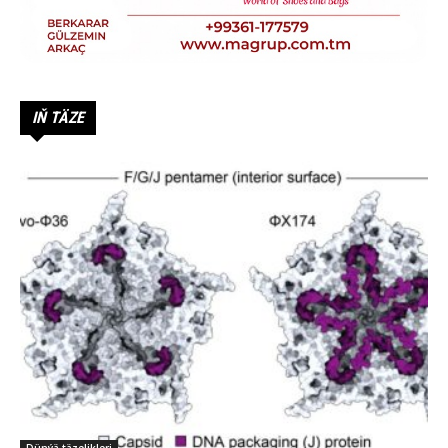
IŇ TÄZE
Dünýä täzelikleri