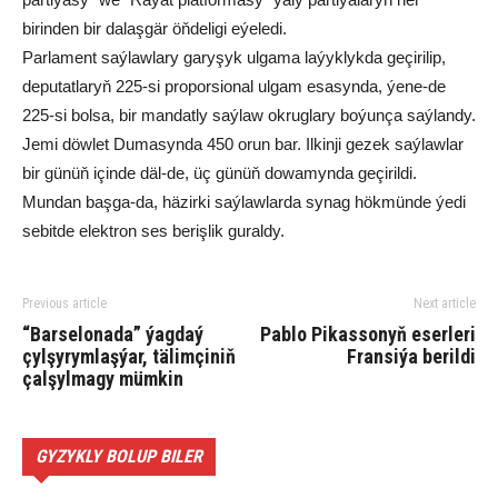
birinden bir dalaşgär öňdeligi eýeledi.
Parlament saýlawlary garyşyk ulgama laýyklykda geçirilip,
deputatlaryň 225-si proporsional ulgam esasynda, ýene-de
225-si bolsa, bir mandatly saýlaw okruglary boýunça saýlandy.
Jemi döwlet Dumasynda 450 orun bar. Ilkinji gezek saýlawlar
bir günüň içinde däl-de, üç günüň dowamynda geçirildi.
Mundan başga-da, häzirki saýlawlarda synag hökmünde ýedi
sebitde elektron ses berişlik guraldy.
Previous article
Next article
“Barselonada” ýagdaý
Pablo Pikassonyň eserleri
çylşyrymlaşýar, tälimçiniň
Fransiýa berildi
çalşylmagy mümkin
GYZYKLY BOLUP BILER