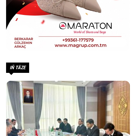
IŇ TÄZE