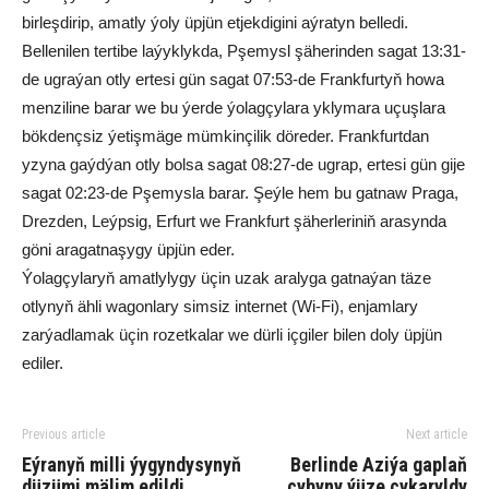
birleşdirip, amatly ýoly üpjün etjekdigini aýratyn belledi.
Bellenilen tertibe laýyklykda, Pşemysl şäherinden sagat 13:31-
de ugraýan otly ertesi gün sagat 07:53-de Frankfurtyň howa
menziline barar we bu ýerde ýolagçylara yklymara uçuşlara
bökdençsiz ýetişmäge mümkinçilik döreder. Frankfurtdan
yzyna gaýdýan otly bolsa sagat 08:27-de ugrap, ertesi gün gije
sagat 02:23-de Pşemysla barar. Şeýle hem bu gatnaw Praga,
Drezden, Leýpsig, Erfurt we Frankfurt şäherleriniň arasynda
göni aragatnaşygy üpjün eder.
Ýolagçylaryň amatlylygy üçin uzak aralyga gatnaýan täze
otlynyň ähli wagonlary simsiz internet (Wi-Fi), enjamlary
zarýadlamak üçin rozetkalar we dürli içgiler bilen doly üpjün
ediler.
Previous article
Next article
Eýranyň milli ýygyndysynyň
Berlinde Aziýa gaplaň
düzümi mälim edildi
çybyny ýüze çykaryldy