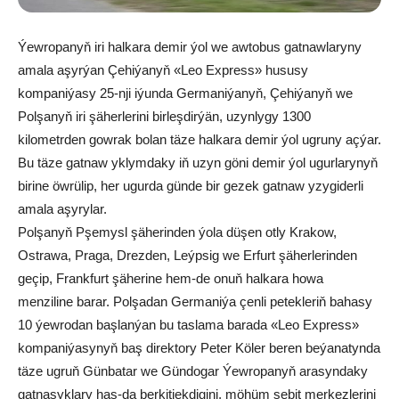
Ýewropanyň iri halkara demir ýol we awtobus gatnawlaryny
amala aşyrýan Çehiýanyň «Leo Express» hususy
kompaniýasy 25-nji iýunda Germaniýanyň, Çehiýanyň we
Polşanyň iri şäherlerini birleşdirýän, uzynlygy 1300
kilometrden gowrak bolan täze halkara demir ýol ugruny açýar.
Bu täze gatnaw yklymdaky iň uzyn göni demir ýol ugurlarynyň
birine öwrülip, her ugurda günde bir gezek gatnaw yzygiderli
amala aşyrylar.
Polşanyň Pşemysl şäherinden ýola düşen otly Krakow,
Ostrawa, Praga, Drezden, Leýpsig we Erfurt şäherlerinden
geçip, Frankfurt şäherine hem-de onuň halkara howa
menziline barar. Polşadan Germaniýa çenli petekleriň bahasy
10 ýewrodan başlanýan bu taslama barada «Leo Express»
kompaniýasynyň baş direktory Peter Köler beren beýanatynda
täze ugruň Günbatar we Gündogar Ýewropanyň arasyndaky
gatnaşyklary has-da berkitjekdigini, möhüm sebit merkezlerini