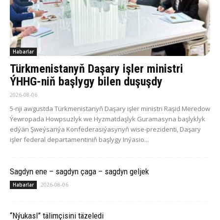
Habarlar
Türkmenistanyň Daşary işler ministri
ÝHHG-niň başlygy bilen duşuşdy
2026-08-06
5-nji awgustda Türkmenistanyň Daşary işler ministri Raşid Meredow
Ýewropada Howpsuzlyk we Hyzmatdaşlyk Guramasyna başlyklyk
edýän Şweýsariýa Konfederasiýasynyň wise-prezidenti, Daşary
işler federal departamentiniň başlygy Inýasio...
Sagdyn ene – sagdyn çaga – sagdyn geljek
2026-08-06
Habarlar
“Nýukasl” tälimçisini täzeledi