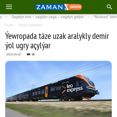
Sagdyn ene – sagdyn çaga – sagdyn geljek
·
“Nýukasl” tälimçisini
Esasy
Dünýä täzelikleri
Ýewropada täze uzak aralykly demir
ýol ugry açylýar
2026-06-02
38