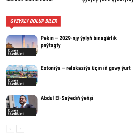
GYZYKLY BOLUP BILER
Pekin – 2029-njy ýylyň binagärlik
paýtagty
Dünýä
täzelikleri
Estoniýa – relokasiýa üçin iň gowy ýurt
Dünýä
täzelikleri
Abdul El-Saýediň ýeňşi
Dünýä
täzelikleri