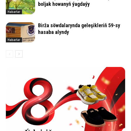
boljak howanyň ýagdaýy
Habarlar
Birža söwdalarynda geleşikleriň 59-sy
hasaba alyndy
Habarlar