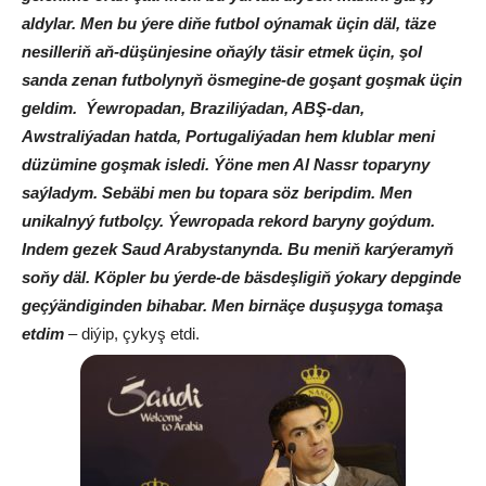
aldylar. Men bu ýere diňe futbol oýnamak
üçin däl, täze
nesilleriň aň-düşünjesine oňaýly täsir etmek üçin, şol
sanda zenan futbolynyň ösmegine-de goşant goşmak üçin
geldim. Ýewropadan, Braziliýadan, ABŞ-dan,
Awstraliýadan hatda, Portugaliýadan hem klublar meni
düzümine goşmak isledi. Ýöne men Al Nassr toparyny
saýladym. Sebäbi me
n bu topara söz beripdim. Men
unikalnyý futbolçy. Ýewropada rekord baryny goýdum.
Indem gezek Saud Arabystanynda. Bu meniň karýeramyň
soňy däl. Köpler bu ýerde-de bäsdeşligiň ýokary depginde
geçýändiginden bihabar. Men birnäçe duşuşyga tomaşa
etdim
– diýip, çykyş etdi.