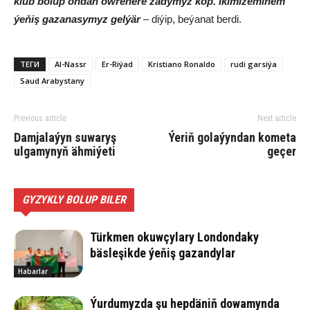
klub bolup ondan öwrenere zadymyz köp. Ikimizemiňem
ýeňiş gazanasymyz gelýär
– diýip, beýanat berdi.
ТЕГИ
Al-Nassr
Er-Riýad
Kristiano Ronaldo
rudi garsiýa
Saud Arabystany
Previous article
Next article
Damjalaýyn suwaryş
Ýeriň golaýyndan kometa
ulgamynyň ähmiýeti
geçer
GYZYKLY BOLUP BILER
Türkmen okuwçylary Londondaky
bäsleşikde ýeňiş gazandylar
Habarlar
Ýurdumyzda şu hepdäniň dowamynda