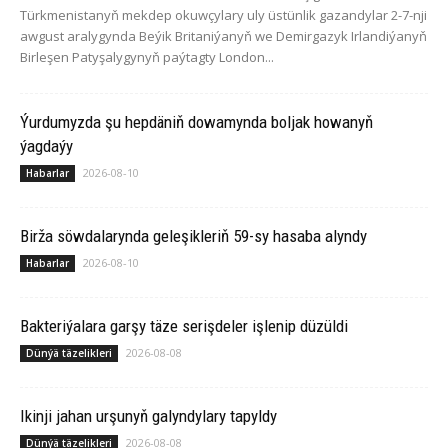
Türkmenistanyň mekdep okuwçylary uly üstünlik gazandylar 2-7-nji
awgust aralygynda Beýik Britaniýanyň we Demirgazyk Irlandiýanyň
Birleşen Patyşalygynyň paýtagty London...
Ýurdumyzda şu hepdäniň dowamynda boljak howanyň
ýagdaýy
2026-08-10
Habarlar
Birža söwdalarynda geleşikleriň 59-sy hasaba alyndy
2026-08-10
Habarlar
Bakteriýalara garşy täze serişdeler işlenip düzüldi
2026-08-08
Dünýä täzelikleri
Ikinji jahan urşunyň galyndylary tapyldy
2026-08-08
Dünýä täzelikleri