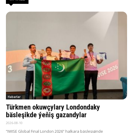
Habarlar
Türkmen okuwçylary Londondaky
bäsleşikde ýeňiş gazandylar
2026-08-10
“IWISE Global Final London 2026” halkara bäsleşiginde