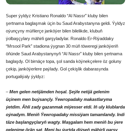
Super ýyldyz Kristiano Ronaldo “Al Nassr” kluby bilen
şertnama baglaşmak üçin bu Saud Arabystanyna geldi. Ýyldyz
oýunçyny müňlerçe janköýer bilen bilelikde, klubuň
ýolbaşçylary mähirli garşyladylar. Ronaldo Er-Riýaddaky
“Mrsool Park” stadiona ýygnan 30 müň töweregi janköýeriň
öňünde Saud Arabystanynyň “Al Nassr” kluby bilen şertnama
baglaşdy. Ol birnäçe topa, şol sanda köýnekçelere öz goluny
çekip, janköýerlere paýlady. Gol çekişlik dabarasynda
portugaliýaly ýyldyz:
–
Men gelen netijämden hoşal. Şeýle netijä gelenim
üçinem men buýsançly. Ýewropadaky makastlaryma
ýetdim. Ähli zady gazanmak miýesser etdi. Iň uly klublarda
oýnadym. Meniň Ýewropadaky missiýam tamamlandy. Indi
täze başlangyçlaryň wagty. Maşgalam hem meniň bu ýere
gelenime örän şat. Meni bu ýurtda diýseň mähirli garşy