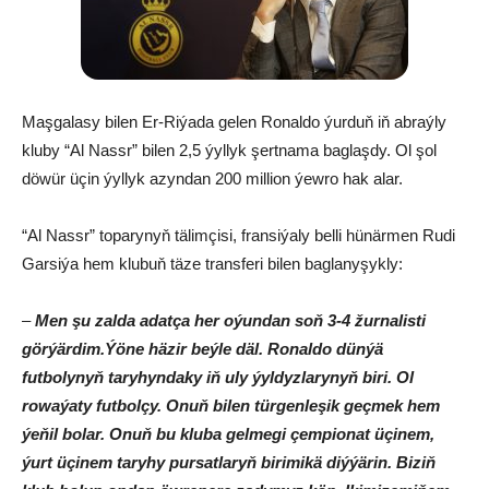
Maşgalasy bilen Er-Riýada gelen Ronaldo ýurduň iň abraýly
kluby “Al Nassr” bilen 2,5 ýyllyk şertnama baglaşdy. Ol şol
döwür üçin ýyllyk azyndan 200 million ýewro hak alar.
“Al Nassr” toparynyň tälimçisi, fransiýaly belli hünärmen Rudi
Garsiýa hem klubuň täze transferi bilen baglanyşykly:
–
Men şu zalda adatça her oýundan soň 3-4 žurnalisti
görýärdim.Ýöne häzir beýle däl. Ronaldo dünýä
futbolynyň taryhyndaky iň uly ýyldyzlarynyň biri. Ol
rowaýaty futbolçy. Onuň bilen türgenleşik geçmek hem
ýeňil bolar. Onuň bu kluba gelmegi çempionat üçinem,
ýurt üçinem taryhy pursatlaryň birimikä diýýärin. Biziň