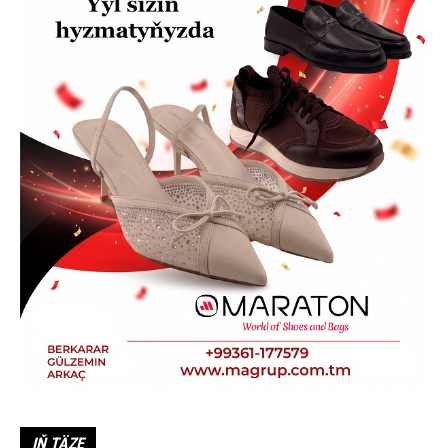
IŇ TÄZE