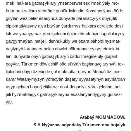
mek, hal­ka­ra gat­na­şyk­la­ry yn­san­per­wer­leş­dir­mek ýa­ly mö­
hüm mak­sat­la­ra ýet­mä­ge gö­nük­di­ri­len­dir. Kon­sep­si­ýa­da öň­de
goý­lan we­zi­pe­ler esa­syn­da dün­ýä­de pa­ra­hat­çy­lyk sö­ýü­ji­lik
dip­lo­ma­ti­ýa­sy­ny alyp bar­ýan ýur­du­myz hal­ka­ra de­re­je­de dost­
luk we yna­nyş­mak ýö­rel­ge­le­ri­ni üp­jün et­mek üçin ta­gal­la­la­ry­ny
gaý­gyr­ma­ýan, ne­ti­je­li, deň­hu­kuk­ly we öza­ra bäh­bit­li hyz­mat­
daş­ly­gyň ta­rap­da­ry bo­lan döw­let hök­mün­de çy­kyş et­mek bi­
len, dün­ýä­de oňyn gat­na­şyk­la­ryň ös­dü­ril­me­gi­ne uly go­şant
goş­ýar. Türk­men döw­le­ti­niň öňe sür­ýän baş­lan­gyç­la­ry­nyň, tek­
lip­le­ri­niň düýp öze­nin­de şol mak­sat­lar dur­ýar. Mu­nuň özi ber­
ka­rar Wa­ta­ny­my­zyň ýö­red­ýän da­şa­ry sy­ýa­sa­ty­nyň asyr­lar­dan
aşyp gel­ýän hoş­ni­ýet­li­lik we dost-do­gan­lyk ýö­rel­ge­le­ri­ne, ne­ti­
je­li hyz­mat­daş­lyk gat­na­şyk­la­ry­na esas­lan­ýan­dy­gy­ny gör­kez­
ýär.
Ata­baý MOM­MA­DOW,
S.A.Nyýazow adyndaky Türkmen oba hojalyk