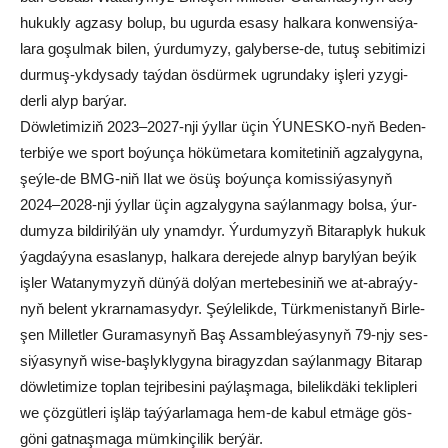
hu­kuk­ly ag­za­sy bo­lup, bu ugur­da esa­sy hal­ka­ra kon­wen­si­ýa­
la­ra go­şul­mak bi­len, ýur­du­my­zy, ga­ly­ber­se-de, tu­tuş se­bi­ti­mi­zi
dur­muş-yk­dy­sa­dy taý­dan ös­dür­mek ug­run­da­ky iş­le­ri yzy­gi­
der­li alyp bar­ýar.
Döw­le­ti­mi­ziň 2023–2027-nji ýyl­lar üçin ÝUNESKO-nyň Be­den­
ter­bi­ýe we sport bo­ýun­ça hö­kü­me­ta­ra ko­mi­te­ti­niň ag­za­ly­gy­na,
şeýle-de BMG-niň Ilat we ösüş bo­ýun­ça ko­mis­si­ýa­sy­nyň
2024–2028-nji ýyl­lar üçin ag­za­ly­gy­na saý­la­n­ma­gy bol­sa, ýur­
du­my­za bil­di­ril­ýän uly ynam­dyr. Ýurdumyzyň Bi­ta­rap­lyk hu­kuk
ýag­da­ýy­na esas­la­nyp, hal­ka­ra de­re­je­de alnyp baryl­ýan be­ýik
iş­le­r Wa­ta­ny­my­zyň dün­ýä dol­ýan mer­te­be­si­niň we at-ab­ra­ýy­
nyň be­lent yk­rar­na­ma­sy­dyr. Şeý­le­lik­de, Türk­me­nis­ta­nyň Bir­le­
şen Mil­let­ler Gu­ra­ma­sy­nyň Baş As­samb­le­ýa­sy­nyň 79-njy ses­
si­ýa­sy­nyň wi­se-baş­lyk­ly­gy­na bi­ra­gyz­dan saý­lan­ma­gy Bi­ta­rap
döw­le­ti­mi­ze top­lan tej­ri­be­si­ni paý­laş­ma­ga, bi­le­lik­dä­ki tek­lip­le­ri
we çöz­güt­le­ri iş­läp taý­ýar­la­ma­ga hem-de ka­bul et­mä­ge gös-
gö­ni gat­naş­ma­ga müm­kin­çi­lik ber­ýär.