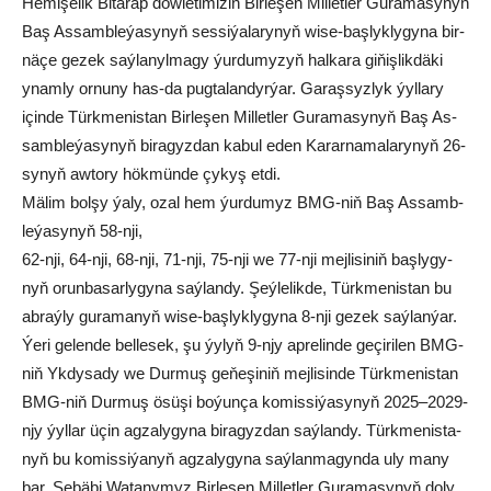
He­mi­şe­lik Bi­ta­rap döw­le­ti­mi­ziň Bir­le­şen Mil­let­ler Gu­ra­ma­sy­nyň
Baş As­samb­le­ýa­sy­nyň ses­si­ýa­la­ry­nyň wi­se-baş­lyk­ly­gy­na bir­
nä­çe ge­zek saý­la­nyl­ma­gy ýur­du­my­zyň hal­ka­ra gi­ňiş­lik­dä­ki
ynam­ly or­nu­ny has-da pug­ta­lan­dyr­ýar. Ga­raş­syz­lyk ýyl­la­ry
için­de Türk­me­nis­tan Bir­le­şen Mil­let­ler Gu­ra­ma­sy­nyň Baş As­
samb­le­ýa­sy­nyň bi­ra­gyz­dan ka­bul eden Ka­rar­na­ma­la­ry­nyň 26-
sy­nyň aw­to­ry hök­mün­de çy­kyş et­di.
Mä­lim bol­şy ýa­ly, ozal hem ýurdumyz BMG-niň Baş As­samb­
le­ýa­sy­nyň 58-nji,
62-nji, 64-nji, 68-nji, 71-nji, 75-nji we 77-nji mej­li­si­niň baş­ly­gy­
nyň orun­ba­sar­ly­gy­na saý­lan­dy. Şeý­le­lik­de, Türk­me­nis­tan bu
ab­raý­ly gu­ra­ma­nyň wi­se-baş­lyk­ly­gy­na 8-nji ge­zek saý­lan­ýar.
Ýe­ri ge­len­de bel­le­sek, şu ýy­lyň 9-njy ap­re­lin­de ge­çi­ri­len BMG-
niň Yk­dy­sa­dy we Dur­muş ge­ňe­şi­niň mej­li­sin­de Türk­me­nis­tan
BMG-niň Dur­muş ösü­şi bo­ýun­ça ko­mis­si­ýa­sy­nyň 2025–2029-
njy ýyl­lar üçin ag­za­ly­gy­na bi­ra­gyz­dan saý­lan­dy. Türk­me­nis­ta­
nyň bu ko­mis­si­ýa­nyň ag­za­ly­gy­na saý­lan­ma­gyn­da uly ma­ny
bar. Se­bä­bi Wa­ta­ny­myz Bir­le­şen Mil­let­ler Gu­ra­ma­sy­nyň do­ly