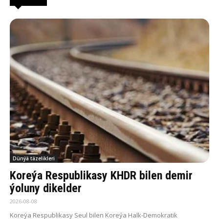
Dünýä täzelikleri
Koreýa Respublikasy KHDR bilen demir
ýoluny dikelder
2026-08-08
Koreýa Respublikasy Seul bilen Koreýa Halk-Demokratik