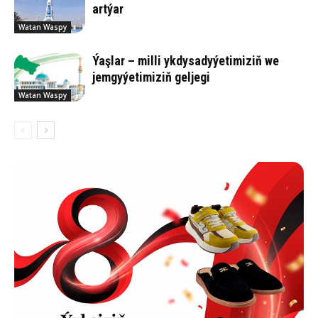
artýar
Watan Waspy
Ýaşlar – milli ykdysadyýetimiziň we
jemgyýetimiziň geljegi
Watan Waspy