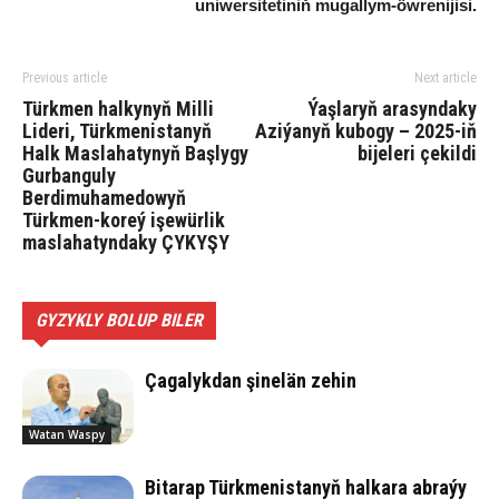
uniwersitetiniň mugallym-öwrenijisi.
Previous article
Next article
Türkmen halkynyň Milli
Ýaşlaryň arasyndaky
Lideri, Türkmenistanyň
Aziýanyň kubogy – 2025-iň
Halk Maslahatynyň Başlygy
bijeleri çekildi
Gurbanguly
Berdimuhamedowyň
Türkmen-koreý işewürlik
maslahatyndaky ÇYKYŞY
GYZYKLY BOLUP BILER
Çagalykdan şinelän zehin
Watan Waspy
Bitarap Türkmenistanyň halkara abraýy