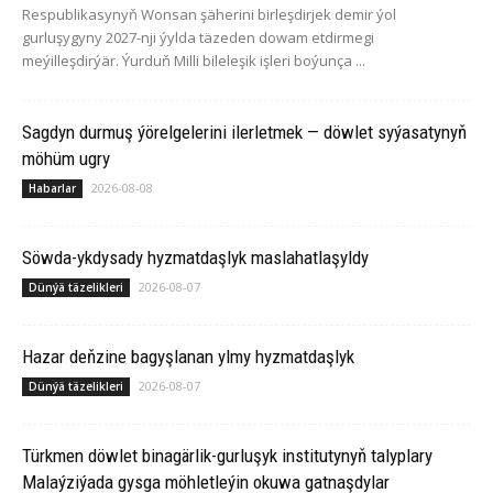
Respublikasynyň Wonsan şäherini birleşdirjek demir ýol
gurluşygyny 2027-nji ýylda täzeden dowam etdirmegi
meýilleşdirýär. Ýurduň Milli bileleşik işleri boýunça ...
Sagdyn durmuş ýörelgelerini ilerletmek — döwlet syýasatynyň
möhüm ugry
2026-08-08
Habarlar
Söwda-ykdysady hyzmatdaşlyk maslahatlaşyldy
2026-08-07
Dünýä täzelikleri
Hazar deňzine bagyşlanan ylmy hyzmatdaşlyk
2026-08-07
Dünýä täzelikleri
Türkmen döwlet binagärlik-gurluşyk institutynyň talyplary
Malaýziýada gysga möhletleýin okuwa gatnaşdylar