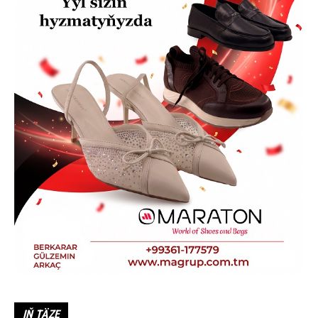
IŇ TÄZE