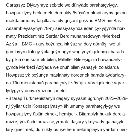
Ga­raş­syz Di­ýa­ry­myz se­bit­de we dün­ýä­de pa­ra­hat­çy­ly­gy,
howp­suz­ly­gy ber­kit­mek, dur­nuk­ly ösü­şiň mak­sat­la­ry­ny ga­zan­
mak­da umu­my ta­gal­la­la­ra uly go­şant goş­ýar. BMG-niň Baş
As­samb­le­ýa­sy­nyň 78-nji ses­si­ýa­syn­da eden çy­ky­şyn­da hor­
mat­ly Pre­zi­den­ti­miz Ser­dar Berdimuhamedowyň «Mer­ke­zi
Azi­ýa – BMG» ug­ry bo­ýun­ça inkl­ýu­ziw, do­ly gör­nüş­li we ul­
gam­la­ýyn dia­lo­gy ýo­la goý­ma­gyň wag­ty­nyň ge­len­di­gi ba­ra­da­
ky pi­ki­ri öňe sür­mek bi­len, Mil­let­ler Bi­le­le­şi­gi­niň ho­wan­dar­ly­
gyn­da Mer­ke­zi Azi­ýa­da we onuň bi­len ýa­na­şyk zo­lak­lar­da
Howp­suz­lyk bo­ýun­ça mas­la­ha­ty dö­ret­mek ba­ra­da aý­dan­la­ry-
da Türk­me­nis­ta­nyň pa­ra­hat­çy­lyk sö­ýü­ji­lik ýö­rel­ge­le­ri­ne yg­rar­
ly­dy­gy­ny dün­ýä ýü­zü­ne jar et­di.
«Bi­ta­rap Türk­me­nis­ta­nyň da­şa­ry sy­ýa­sat ug­ru­nyň 2022–2028-
nji ýyl­lar üçin Kon­sep­si­ýa­sy» äh­lu­mu­my pa­ra­hat­çy­ly­gy we
howp­suz­ly­gy üp­jün et­mek, he­mi­şe­lik Bi­ta­rap­lyk hu­kuk de­re­jä­
mi­zi iş ýü­zün­de ama­la aşyr­mak, da­şa­ry yk­dy­sa­dy gat­na­şyk­
la­ry gi­ňelt­mek, dur­nuk­ly ösü­şe hem­me­ta­rap­la­ýyn ýar­dam ber­