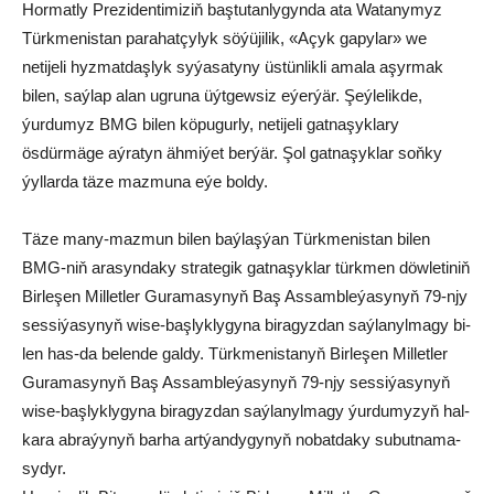
Hormatly Prezidentimiziň baştutanlygynda ata Watanymyz
Türkmenistan parahatçylyk söýüjilik, «Açyk gapylar» we
netijeli hyzmatdaşlyk syýasatyny üstünlikli amala aşyrmak
bilen, saýlap alan ugruna üýtgewsiz eýerýär. Şeýlelikde,
ýurdumyz BMG bilen köpugurly, netijeli gatnaşyklary
ösdürmäge aýratyn ähmiýet berýär. Şol gatnaşyklar soňky
ýyllarda täze mazmuna eýe boldy.
Tä­ze ma­ny-maz­mun bi­len baý­laş­ýan Türk­me­nis­tan bi­len
BMG-niň ara­syn­da­ky stra­te­gik gat­na­şyk­la­r türk­men döw­le­ti­niň
Bir­le­şen Mil­let­ler Gu­ra­ma­sy­nyň Baş As­samb­le­ýa­sy­nyň 79-njy
ses­si­ýa­sy­nyň wi­se-baş­lyk­ly­gy­na bi­ra­gyz­dan saý­la­nyl­ma­gy bi­
len has-da be­len­de gal­dy. Türk­me­nis­ta­nyň Bir­le­şen Mil­let­ler
Gu­ra­ma­sy­nyň Baş As­samb­le­ýa­sy­nyň 79-njy ses­si­ýa­sy­nyň
wi­se-baş­lyk­ly­gy­na bi­ra­gyz­dan saý­la­nyl­ma­gy ýur­du­my­zyň hal­
ka­ra ab­ra­ýy­nyň bar­ha art­ýan­dy­gy­nyň no­bat­da­ky su­but­na­ma­
sy­dyr.