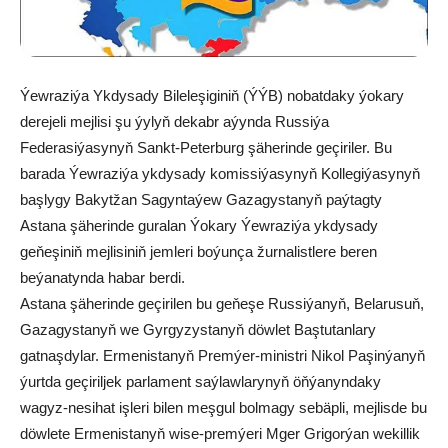
Ýewraziýa Ykdysady Bileleşiginiň (ÝÝB) nobatdaky ýokary
derejeli mejlisi şu ýylyň dekabr aýynda Russiýa
Federasiýasynyň Sankt-Peterburg şäherinde geçiriler. Bu
barada Ýewraziýa ykdysady komissiýasynyň Kollegiýasynyň
başlygy Bakytžan Sagyntaýew Gazagystanyň paýtagty
Astana şäherinde guralan Ýokary Ýewraziýa ykdysady
geňeşiniň mejlisiniň jemleri boýunça žurnalistlere beren
beýanatynda habar berdi.
Astana şäherinde geçirilen bu geňeşe Russiýanyň, Belarusuň,
Gazagystanyň we Gyrgyzystanyň döwlet Baştutanlary
gatnaşdylar. Ermenistanyň Premýer-ministri Nikol Paşinýanyň
ýurtda geçiriljek parlament saýlawlarynyň öňýanyndaky
wagyz-nesihat işleri bilen meşgul bolmagy sebäpli, mejlisde bu
döwlete Ermenistanyň wise-premýeri Mger Grigorýan wekillik