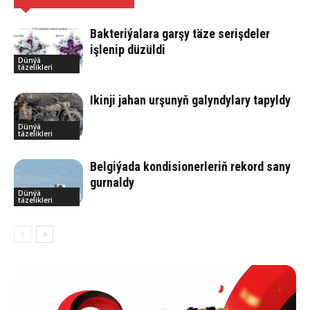
Bakteriýalara garşy täze serişdeler
işlenip düzüldi
Dünýä
täzelikleri
Ikinji jahan urşunyň galyndylary tapyldy
Dünýä
täzelikleri
Belgiýada kondisionerleriň rekord sany
gurnaldy
Dünýä
täzelikleri