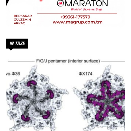
IŇ TÄZE