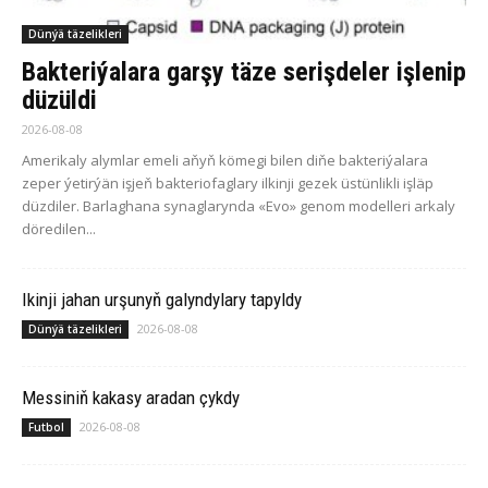
Dünýä täzelikleri
Bakteriýalara garşy täze serişdeler işlenip
düzüldi
2026-08-08
Amerikaly alymlar emeli aňyň kömegi bilen diňe bakteriýalara
zeper ýetirýän işjeň bakteriofaglary ilkinji gezek üstünlikli işläp
düzdiler. Barlaghana synaglarynda «Evo» genom modelleri arkaly
döredilen...
Ikinji jahan urşunyň galyndylary tapyldy
2026-08-08
Dünýä täzelikleri
Messiniň kakasy aradan çykdy
2026-08-08
Futbol