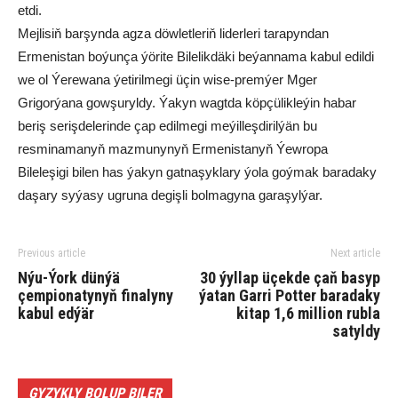
etdi.
Mejlisiň barşynda agza döwletleriň liderleri tarapyndan
Ermenistan boýunça ýörite Bilelikdäki beýannama kabul edildi
we ol Ýerewana ýetirilmegi üçin wise-premýer Mger
Grigorýana gowşuryldy. Ýakyn wagtda köpçülikleýin habar
beriş serişdelerinde çap edilmegi meýilleşdirilýän bu
resminamanyň mazmunynyň Ermenistanyň Ýewropa
Bileleşigi bilen has ýakyn gatnaşyklary ýola goýmak baradaky
daşary syýasy ugruna degişli bolmagyna garaşylýar.
Previous article
Next article
Nýu-Ýork dünýä
30 ýyllap üçekde çaň basyp
çempionatynyň finalyny
ýatan Garri Potter baradaky
kabul edýär
kitap 1,6 million rubla
satyldy
GYZYKLY BOLUP BILER