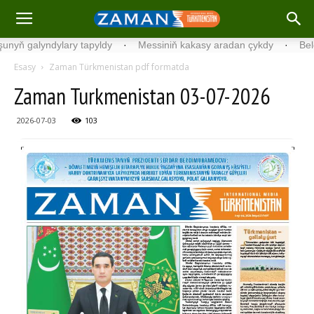
 galyndylary tapyldy
·
Messiniň kakasy aradan çykdy
·
Belgiýada
Esasy
Zaman Türkmenistan pdf formatda
Zaman Turkmenistan 03-07-2026
2026-07-03
103