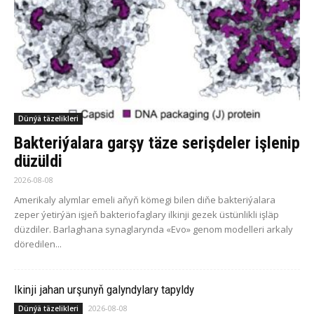
Dünýä täzelikleri
Bakteriýalara garşy täze serişdeler işlenip
düzüldi
2026-08-08
Amerikaly alymlar emeli aňyň kömegi bilen diňe bakteriýalara
zeper ýetirýän işjeň bakteriofaglary ilkinji gezek üstünlikli işläp
düzdiler. Barlaghana synaglarynda «Evo» genom modelleri arkaly
döredilen...
Ikinji jahan urşunyň galyndylary tapyldy
2026-08-08
Dünýä täzelikleri