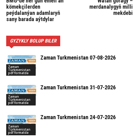
BMG-de her gün emeli aň
Watan goragy –
kömekçilerden
merdanalygyň milli
peýdalanýan adamlaryň
mekdebi
sany barada aýtdylar
GYZYKLY BOLUP BILER
Zaman Turkmenistan 07-08-2026
Zaman
Türkmenistan
pdf formatda
Zaman Turkmenistan 31-07-2026
Zaman
Türkmenistan
pdf formatda
Zaman Turkmenistan 24-07-2026
Zaman
Türkmenistan
pdf formatda