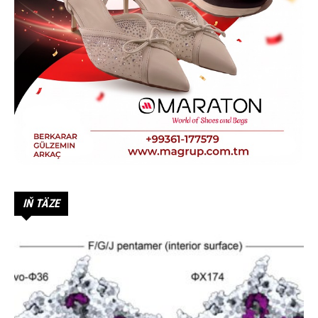
IŇ TÄZE