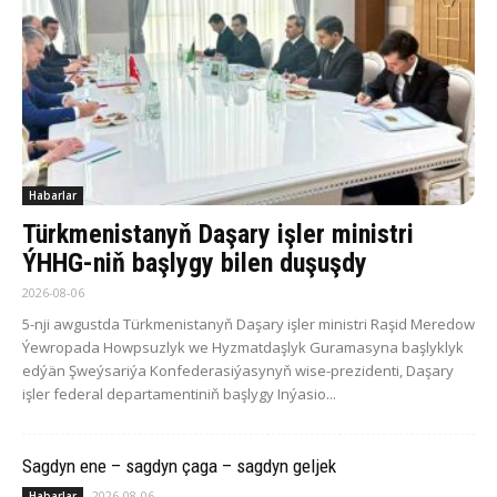
Habarlar
Türkmenistanyň Daşary işler ministri
ÝHHG-niň başlygy bilen duşuşdy
2026-08-06
5-nji awgustda Türkmenistanyň Daşary işler ministri Raşid Meredow
Ýewropada Howpsuzlyk we Hyzmatdaşlyk Guramasyna başlyklyk
edýän Şweýsariýa Konfederasiýasynyň wise-prezidenti, Daşary
işler federal departamentiniň başlygy Inýasio...
Sagdyn ene – sagdyn çaga – sagdyn geljek
2026-08-06
Habarlar