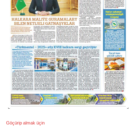
Göçürip almak üçin