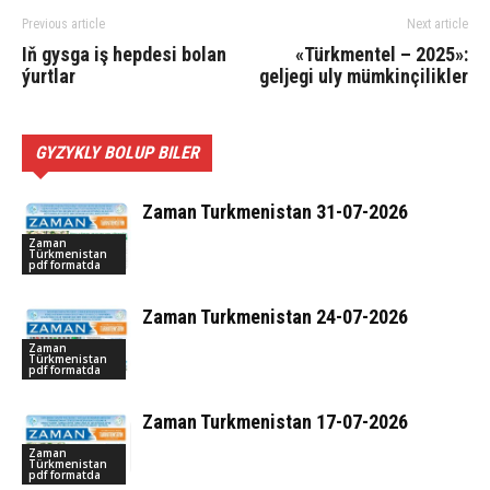
Previous article
Next article
Iň gysga iş hepdesi bolan
«Türk­men­tel – 2025»:
ýurtlar
geljegi uly mümkinçilikler
GYZYKLY BOLUP BILER
Zaman Turkmenistan 31-07-2026
Zaman
Türkmenistan
pdf formatda
Zaman Turkmenistan 24-07-2026
Zaman
Türkmenistan
pdf formatda
Zaman Turkmenistan 17-07-2026
Zaman
Türkmenistan
pdf formatda