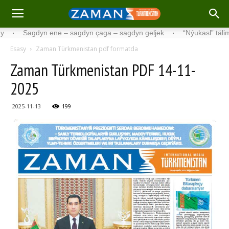
Sagdyn ene – sagdyn çaga – sagdyn geljek
·
“Nýukasl” tälimçisini 
Esasy
Zaman Türkmenistan pdf formatda
Zaman Türkmenistan PDF 14-11-
2025
2025-11-13
199