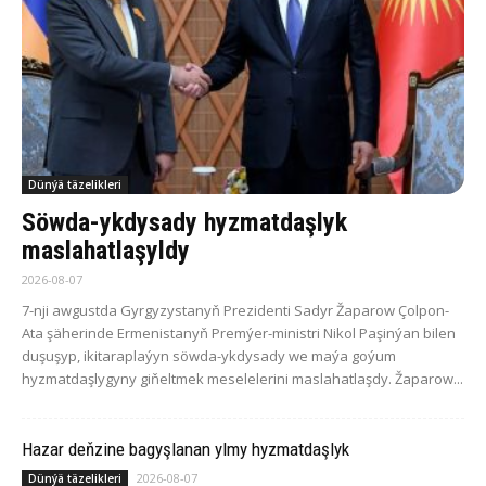
Dünýä täzelikleri
Söwda-ykdysady hyzmatdaşlyk
maslahatlaşyldy
2026-08-07
7-nji awgustda Gyrgyzystanyň Prezidenti Sadyr Žaparow Çolpon-
Ata şäherinde Ermenistanyň Premýer-ministri Nikol Paşinýan bilen
duşuşyp, ikitaraplaýyn söwda-ykdysady we maýa goýum
hyzmatdaşlygyny giňeltmek meselelerini maslahatlaşdy. Žaparow...
Hazar deňzine bagyşlanan ylmy hyzmatdaşlyk
2026-08-07
Dünýä täzelikleri