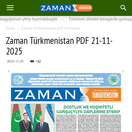
nan ylmy hyzmatdaşlyk
·
Türkmen döwlet binagärlik-gurluşyk instit
Esasy
Zaman Türkmenistan pdf formatda
Zaman Türkmenistan PDF 21-11-
2025
2025-11-20
162