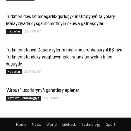
Türkmen döwlet binagärlik-gurluşyk institutynyň talyplary
Malaýziýada gysga möhletleýin okuwa gatnaşdylar
2026-08-07
Habarlar
Türkmenistanyň Daşary işler ministriniň orunbasary ABŞ-nyň
Türkmenistandaky wagtlaýyn işler ynanylan wekili bilen
duşuşdy
2026-08-07
Habarlar
“Airbus” uçarlarynyň ganatlary eplener
2026-08-07
Ylym we Tehnologiýa
Home
News
World
Lifehack
Technology
Sport