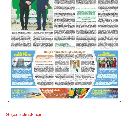
Göçürip almak üçin