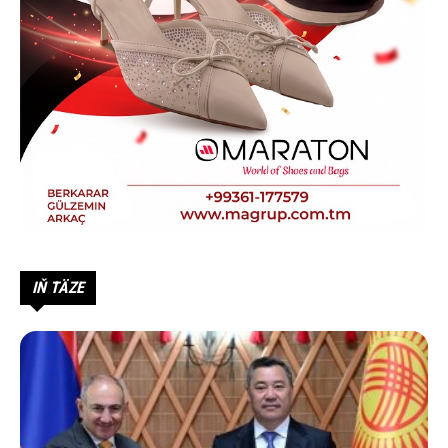
IŇ TÄZE