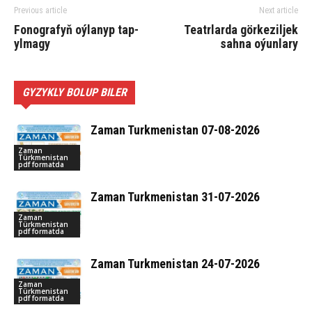
Previous article
Next article
Fo­nog­ra­fyň oý­lanyp tap­
Teatrlarda görkeziljek
ylmagy
sahna oýunlary
GYZYKLY BOLUP BILER
Zaman Turkmenistan 07-08-2026
Zaman
Türkmenistan
pdf formatda
Zaman Turkmenistan 31-07-2026
Zaman
Türkmenistan
pdf formatda
Zaman Turkmenistan 24-07-2026
Zaman
Türkmenistan
pdf formatda