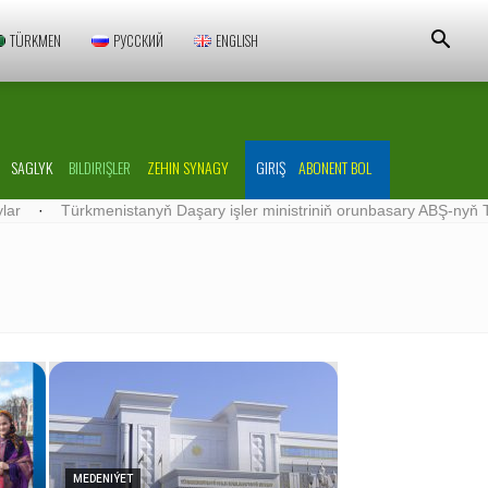
TÜRKMEN
РУССКИЙ
ENGLISH
SAGLYK
BILDIRIŞLER
ZEHIN SYNAGY
GIRIŞ
ABONENT BOL
tanyň Daşary işler ministriniň orunbasary ABŞ-nyň Türkmenistandaky w
MEDENIÝET