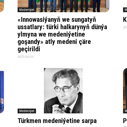
Medeniýet
M
«Innowasiýanyň we sungatyň
K
ussatlary: türki halkarynyň dünýa
20
ylmyna we medeniýetine
goşandy» atly medeni çäre
geçirildi
2025-06-05
Medeniýet
M
Türkmen medeniýetine sarpa
P