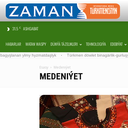
31.5
ASHGABAT
C
HABARLAR
WATAN WASPY
DÜNÝÄ TÄZELIKLERI
TEHNOLOGIÝA
EDEBIÝAT
hyzmatdaşlyk
·
Türkmen döwlet binagärlik-gurluşyk institutynyň ta
Esasy
Medeniýet
MEDENIÝET