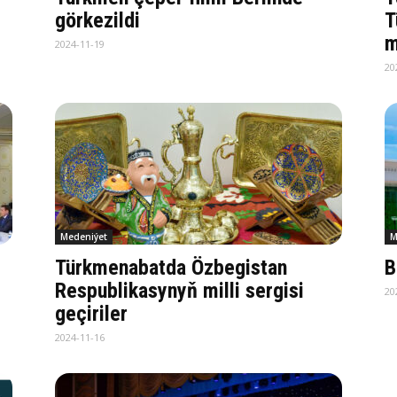
görkezildi
T
m
2024-11-19
20
Medeniýet
M
Türkmenabatda Özbegistan
B
Respublikasynyň milli sergisi
20
geçiriler
2024-11-16