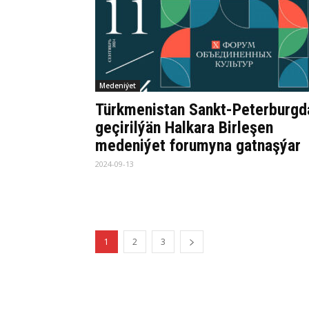
Medeniýet
Türkmenistan Sankt-Peterburgd
geçirilýän Halkara Birleşen
medeniýet forumyna gatnaşýar
2024-09-13
1
2
3