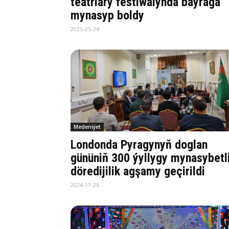
teatrlary festiwalynda baýraga
mynasyp boldy
2025-05-24
Medeniýet
Londonda Pyragynyň doglan
gününiň 300 ýyllygy mynasybetl
döredijilik agşamy geçirildi
2024-11-26