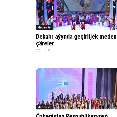
Medeniýet
Dekabr aýynda geçiriljek meden
çäreler
2024-11-23
Medeniýet
Özbegistan Respublikasynyň