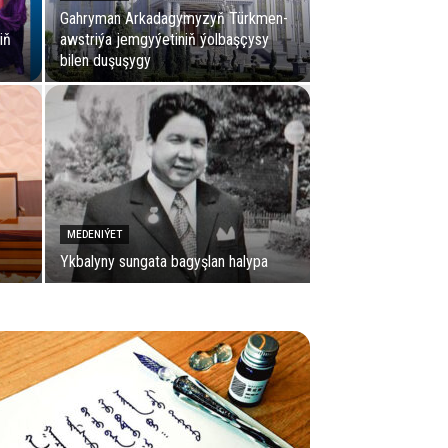
Gahryman Arkadagymyzyň Türkmen-
iň
awstriýa jemgyýetiniň ýolbaşçysy
bilen duşuşygy
MEDENIÝET
Yk­ba­ly­ny sun­ga­ta ba­gyş­lan ha­ly­pa