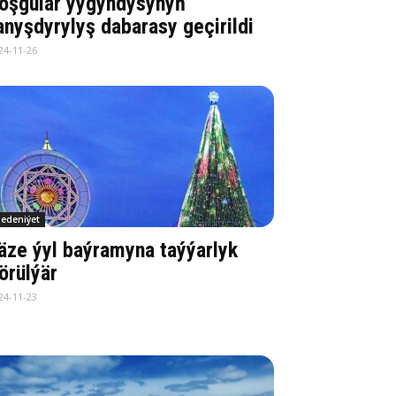
oşgular ýygyndysynyň
anyşdyrylyş dabarasy geçirildi
24-11-26
edeniýet
äze ýyl baýramyna taýýarlyk
örülýär
24-11-23