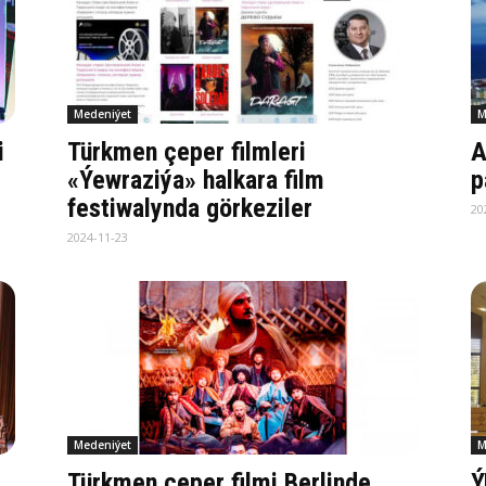
Medeniýet
M
i
Türkmen çeper filmleri
A
«Ýewraziýa» halkara film
p
festiwalynda görkeziler
20
2024-11-23
Medeniýet
M
Türkmen çeper filmi Berlinde
Ý