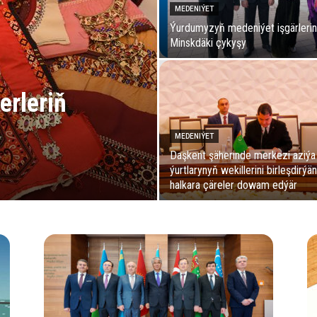
MEDENIÝET
Ýurdumyzyň medeniýet işgärlerin
Minskdäki çykyşy
erleriň
MEDENIÝET
Daşkent şäherinde merkezi aziýa
ýurtlarynyň wekillerini birleşdirýän
halkara çäreler dowam edýär