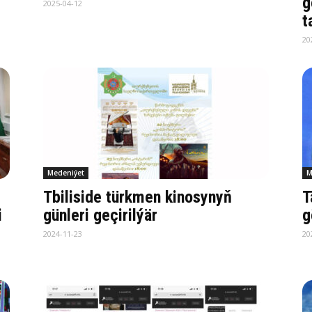
g
2025-04-12
t
20
Medeniýet
M
Tbiliside türkmen kinosynyň
T
i
günleri geçirilýär
g
2024-11-23
20