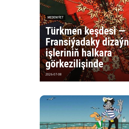
MEDENIÝET
Türkmen keşdesi —
Fransiýadaky dizaýn
işleriniň halkara
görkezilişinde
2026-07-08