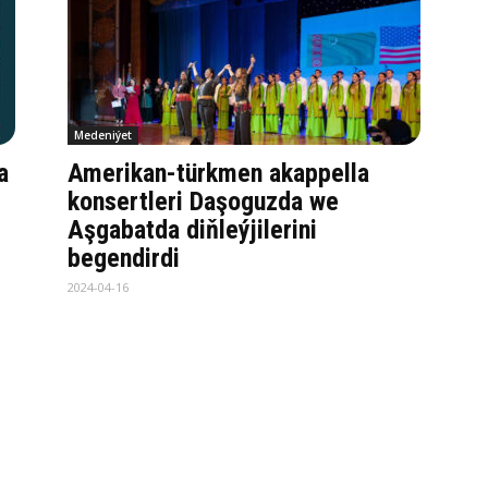
Medeniýet
a
Amerikan-türkmen akappella
konsertleri Daşoguzda we
Aşgabatda diňleýjilerini
begendirdi
2024-04-16