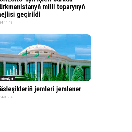
ürkmenistanyň milli toparynyň
ejlisi geçirildi
24-11-18
edeniýet
äsleşikleriň jemleri jemlener
24-09-14