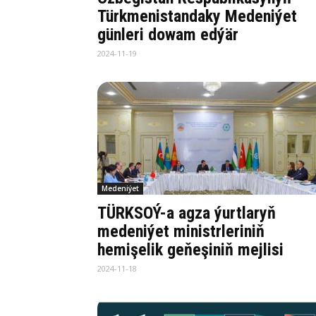
Türkmenistandaky Medeniýet
günleri dowam edýär
2024-11-19
Medeniýet
TÜRKSOÝ-a agza ýurtlaryň
medeniýet ministrleriniň
hemişelik geňeşiniň mejlisi
2024-11-18