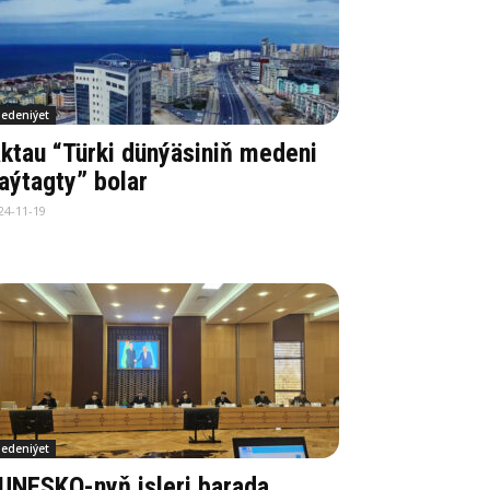
edeniýet
ktau “Türki dünýäsiniň medeni
aýtagty” bolar
24-11-19
edeniýet
UNESKO-nyň işleri barada