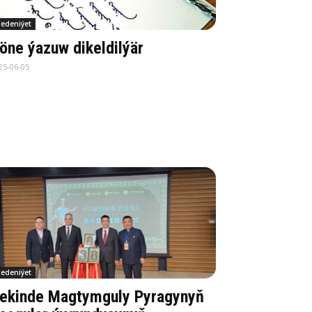
edeniýet
öne ýazuw dikeldilýär
25-06-05
edeniýet
ekinde Magtymguly Pyragynyň