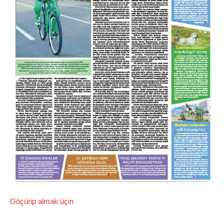
Göçürip almak üçin