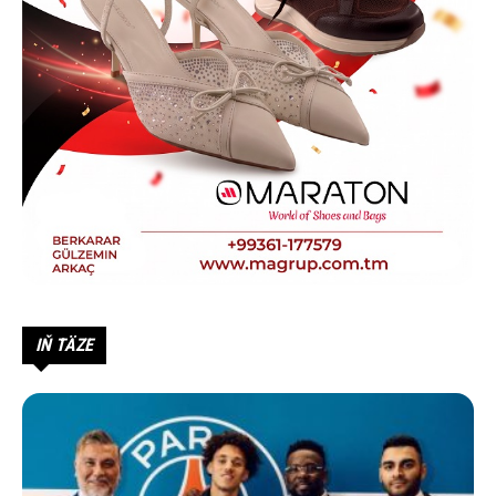
IŇ TÄZE