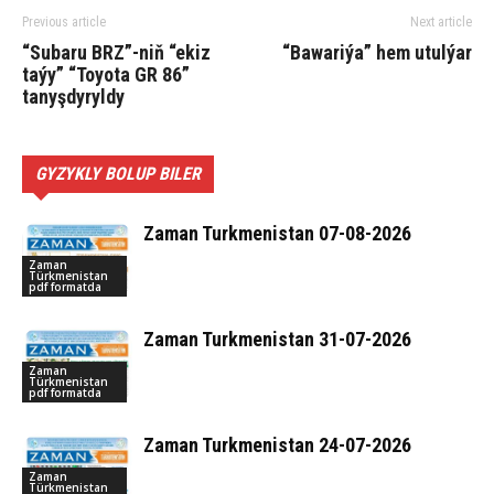
Previous article
Next article
“Subaru BRZ”-niň “ekiz
“Bawariýa” hem utulýar
taýy” “Toyota GR 86”
tanyşdyryldy
GYZYKLY BOLUP BILER
Zaman Turkmenistan 07-08-2026
Zaman
Türkmenistan
pdf formatda
Zaman Turkmenistan 31-07-2026
Zaman
Türkmenistan
pdf formatda
Zaman Turkmenistan 24-07-2026
Zaman
Türkmenistan