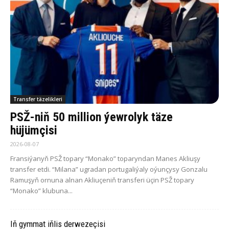
Transfer täzelikleri
PSŽ-niň 50 million ýewrolyk täze
hüjümçisi
2026-08-07
Fransiýanyň PSŽ topary “Monako” toparyndan Manes Akliuşy
transfer etdi. “Milana” ugradan portugaliýaly oýunçysy Gonzalu
Ramuşyň ornuna alnan Akliuçeniň transferi üçin PSŽ topary
“Monako” klubuna...
Iň gymmat iňlis derwezeçisi