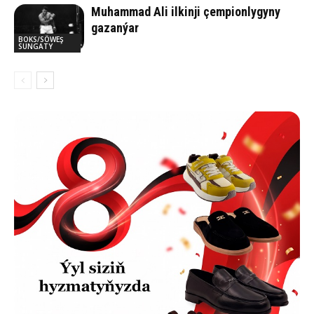
Muhammad Ali ilkinji çempionlygyny
gazanýar
BOKS/SÖWEŞ
SUNGATY