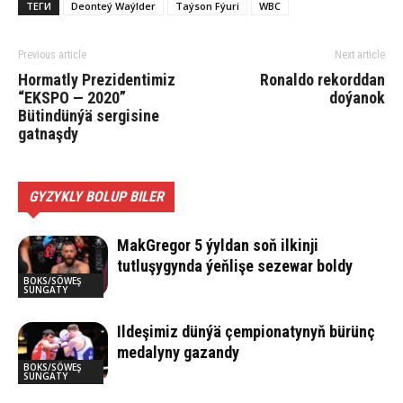
ТЕГИ
Deonteý Waýlder
Taýson Fýuri
WBC
Previous article
Next article
Hormatly Prezidentimiz
Ronaldo rekorddan
“EKSPO — 2020”
doýanok
Bütindünýä sergisine
gatnaşdy
GYZYKLY BOLUP BILER
MakGregor 5 ýyldan soň ilkinji
tutluşygynda ýeňlişe sezewar boldy
BOKS/SÖWEŞ
SUNGATY
Ildeşimiz dünýä çempionatynyň bürünç
medalyny gazandy
BOKS/SÖWEŞ
SUNGATY