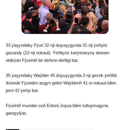
33 ýaşyndaky Fýuri 32-nji duşuşygynda 31-nji ýeňşini
gazandy (22-nji nokaut). Ýeňlişsiz karýerasyny dowam
etdirýän Fýuriniň bir deňme-deňligi bar.
35 ýaşyndaky Waýlder 45 duşuşygynda 2-nji gezek ýeňildi.
Ikisinde Fýuriden asgyn gelen Waýlderiň 41-si nokaut bilen
jemi 42 ýeňşi bar.
Fýuriniň mundan soň Entoni Joşua bilen tutluşmagyna
garaşylýar.