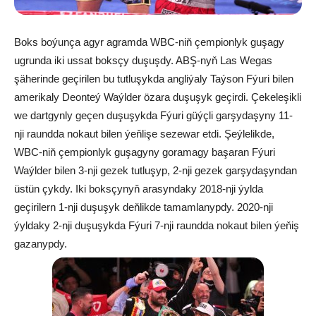
Boks boýunça agyr agramda WBC-niň çempionlyk guşagy
ugrunda iki ussat boksçy duşuşdy. ABŞ-nyň Las Wegas
şäherinde geçirilen bu tutluşykda angliýaly Taýson Fýuri bilen
amerikaly Deonteý Waýlder özara duşuşyk geçirdi. Çekeleşikli
we dartgynly geçen duşuşykda Fýuri güýçli garşydaşyny 11-
nji raundda nokaut bilen ýeňlişe sezewar etdi. Şeýlelikde,
WBC-niň çempionlyk guşagyny goramagy başaran Fýuri
Waýlder bilen 3-nji gezek tutluşyp, 2-nji gezek garşydaşyndan
üstün çykdy. Iki boksçynyň arasyndaky 2018-nji ýylda
geçirilern 1-nji duşuşyk deňlikde tamamlanypdy. 2020-nji
ýyldaky 2-nji duşuşykda Fýuri 7-nji raundda nokaut bilen ýeňiş
gazanypdy.