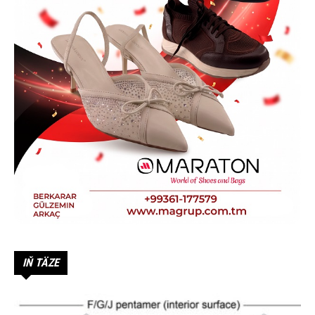
IŇ TÄZE