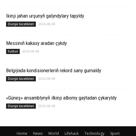
Ikinji jahan urşunyň galyndylary tapyldy
2026-08-08
Dünýä täzelikleri
Messiniň kakasy aradan çykdy
2026-08-08
Futbol
Belgiýada kondisionerleriň rekord sany gurnaldy
2026-08-08
Dünýä täzelikleri
«Güneş» ansamblynyň ilkinji albomy gaýtadan çykaryldy
2026-08-08
Dünýä täzelikleri
Home
News
World
Lifehack
Technology
Sport