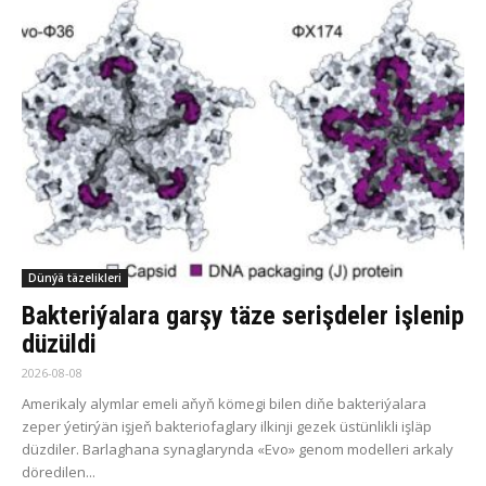
Dünýä täzelikleri
Bakteriýalara garşy täze serişdeler işlenip
düzüldi
2026-08-08
Amerikaly alymlar emeli aňyň kömegi bilen diňe bakteriýalara
zeper ýetirýän işjeň bakteriofaglary ilkinji gezek üstünlikli işläp
düzdiler. Barlaghana synaglarynda «Evo» genom modelleri arkaly
döredilen...