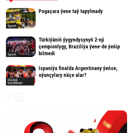
Pogaçara ýene taý tapylmady
Sport
Türkiýäniň ýygyndysynyň 2-nji
çempionlygy, Braziliýa ýene-de ýeňip
bilmedi
Sport
Ispaniýa finalda Argentinany ýeňse,
oýunçylary näçe alar?
Dünýä
täzelikleri