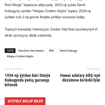
Red Wings” toparyna aldyrypdy. 2023-nji ýylda Stenli
Kubogyny eýelän “Wegas Golden Naýts” topary 2018-nji
ýyldan soň 2-nji gezek finalda ýeňlişe sezewar boldy.
Toparyň kanadaly hokkeýçisi Jordan Stal final oýunlarynyň iň
ökde oýunçysy diýlip saýlandy.
ТЕГИ
Karolina Harrikeýnz
NHL
Stenli Kubogy
Wegas Golden Naýts
Previous article
Next article
1934-nji ýyldan bäri Dünýä
Hawai adalary ABŞ-nyň
Kubogynda ýeňiş gazanyp
düzümine birikdirilýär
bilenok
GYZYKLY BOLUP BILER