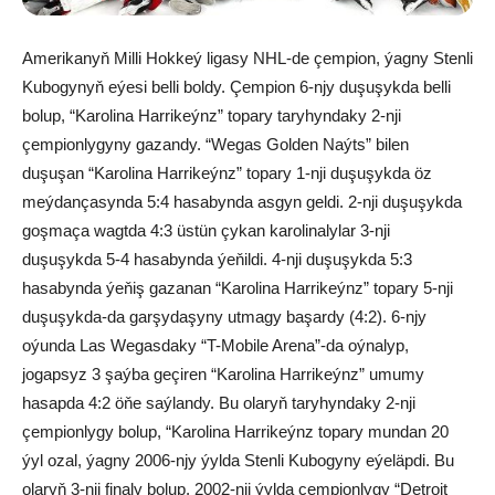
Amerikanyň Milli Hokkeý ligasy NHL-de çempion, ýagny Stenli
Kubogynyň eýesi belli boldy. Çempion 6-njy duşuşykda belli
bolup, “Karolina Harrikeýnz” topary taryhyndaky 2-nji
çempionlygyny gazandy. “Wegas Golden Naýts” bilen
duşuşan “Karolina Harrikeýnz” topary 1-nji duşuşykda öz
meýdançasynda 5:4 hasabynda asgyn geldi. 2-nji duşuşykda
goşmaça wagtda 4:3 üstün çykan karolinalylar 3-nji
duşuşykda 5-4 hasabynda ýeňildi. 4-nji duşuşykda 5:3
hasabynda ýeňiş gazanan “Karolina Harrikeýnz” topary 5-nji
duşuşykda-da garşydaşyny utmagy başardy (4:2). 6-njy
oýunda Las Wegasdaky “T-Mobile Arena”-da oýnalyp,
jogapsyz 3 şaýba geçiren “Karolina Harrikeýnz” umumy
hasapda 4:2 öňe saýlandy. Bu olaryň taryhyndaky 2-nji
çempionlygy bolup, “Karolina Harrikeýnz topary mundan 20
ýyl ozal, ýagny 2006-njy ýylda Stenli Kubogyny eýeläpdi. Bu
olaryň 3-nji finaly bolup, 2002-nji ýylda çempionlygy “Detroit