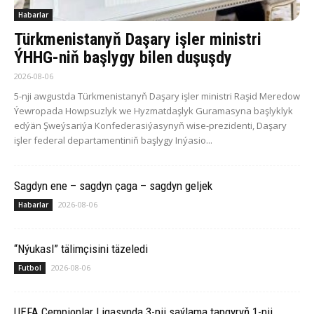
Habarlar
Türkmenistanyň Daşary işler ministri
ÝHHG-niň başlygy bilen duşuşdy
2026-08-06
5-nji awgustda Türkmenistanyň Daşary işler ministri Raşid Meredow
Ýewropada Howpsuzlyk we Hyzmatdaşlyk Guramasyna başlyklyk
edýän Şweýsariýa Konfederasiýasynyň wise-prezidenti, Daşary
işler federal departamentiniň başlygy Inýasio...
Sagdyn ene – sagdyn çaga – sagdyn geljek
2026-08-06
Habarlar
“Nýukasl” tälimçisini täzeledi
2026-08-06
Futbol
UEFA Çempionlar Ligasynda 3-nji saýlama tapgyryň 1-nji