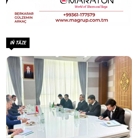
IŇ TÄZE