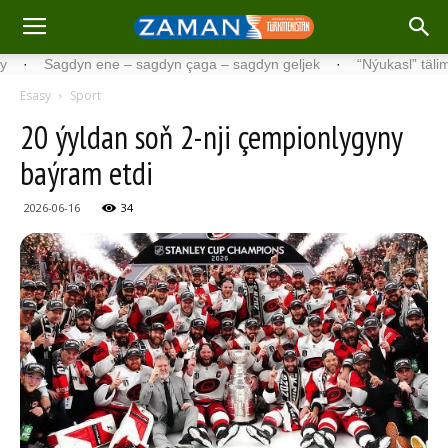
Sagdyn ene – sagdyn çaga – sagdyn geljek
·
“Nýukasl” tälimçisini 
Esasy
Sport
20 ýyldan soň 2-nji çempionlygyny
baýram etdi
2026-06-16
34