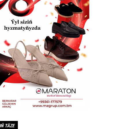
IŇ TÄZE