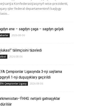
eýsariýa Konfederasiýasynyň wise-prezidenti,
şary işler federal departamentiniň başlygy
ýasio...
agdyn ene – sagdyn çaga – sagdyn geljek
2026-08-06
abarlar
ýukasl” tälimçisini täzeledi
2026-08-06
utbol
EFA Çempionlar Ligasynda 3-nji saýlama
pgyryň 1-nji duşuşyklary geçirildi
2026-08-06
EFA Çempionlar Ligasy
rkmenistan–ÝHHG: netijeli gatnaşyklar
dürilýär