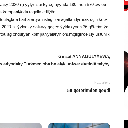
­ni­ýa­sy 2020-nji ýy­lyň soň­ky üç aýyn­da 180 müň 570 aw­tou­
 kom­pa­ni­ýa­da ta­gal­la edil­ýär.
tou­lag­la­ra bar­ha art­ýan is­le­gi ka­na­gat­lan­dyr­mak üçin köp­
ik­de, 2020-nji ýyl­da­ky sa­tu­wy ge­çen ýyl­da­ky­dan 36 gö­te­rim ýo­
tou­lag ön­dür­ýän kom­pa­ni­ýa­laryň önüm­çi­li­gin­de uly üs­tün­lik
Gül­şat AN­NA­GU­LY­ÝE­WA,
 adyn­da­ky Türk­men oba ho­ja­lyk uni­wer­si­te­ti­niň ta­ly­by.
Next article
50 göterimden geçdi