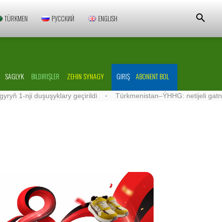
TÜRKMEN
РУССКИЙ
ENGLISH
SAGLYK
BILDIRIŞLER
ZEHIN SYNAGY
GIRIŞ
ABONENT BOL
ji duşuşyklary geçirildi
·
Türkmenistan–ÝHHG: netijeli gatnaşyklar