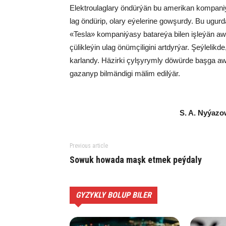
Elekt­rou­lag­la­ry ön­dür­ýän bu ame­ri­kan kom­pa
lag ön­dü­rip, ola­ry eýe­le­ri­ne gow­şur­dy. Bu ugur­da
«Tes­la» kom­pa­ni­ýa­sy ba­ta­re­ýa bi­len iş­le­ýän aw­
çü­lik­le­ýin ulag önüm­çi­li­gi­ni art­dyr­ýar. Şeý­le­l
kar­lan­dy. Hä­zir­ki çyl­şy­rym­ly dö­wür­de baş­ga aw­
ga­za­nyp bil­män­di­gi mä­lim edil­ýär.
S. A. Ny­ýa­zow
Previous article
So­wuk ho­wa­da maşk et­mek peý­da­ly
GYZYKLY BOLUP BILER