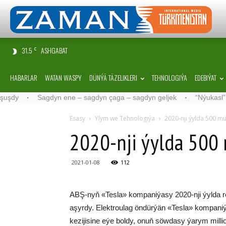
31.5
ASHGABAT
C
HABARLAR
WATAN WASPY
DÜNÝÄ TÄZELIKLERI
TEHNOLOGIÝA
EDEBIÝAT
·
Sagdyn ene – sagdyn çaga – sagdyn geljek
·
“Nýukasl” tälimçi
Esasy
Ylym we Tehnologiýa
2020-nji ýyl­da 500 mü
2020-nji ýyl­da 500 
2021-01-08
112
ABŞ-nyň «Tes­la» kom­pa­ni­ýa­sy 2020-nji ýyl­da re­
aşyr­dy. Elekt­rou­lag ön­dür­ýän «Tes­la» kom­pa­ni
ke­zi­ji­si­ne eýe bol­dy, onuň söw­da­sy ýa­rym mil­li­