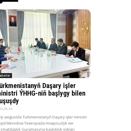
abarlar
ürkmenistanyň Daşary işler
inistri ÝHHG-niň başlygy bilen
uşuşdy
26-08-06
nji awgustda Türkmenistanyň Daşary işler ministri
aşid Meredow Ýewropada Howpsuzlyk we
zmatdaşlyk Guramasyna başlyklyk edýän