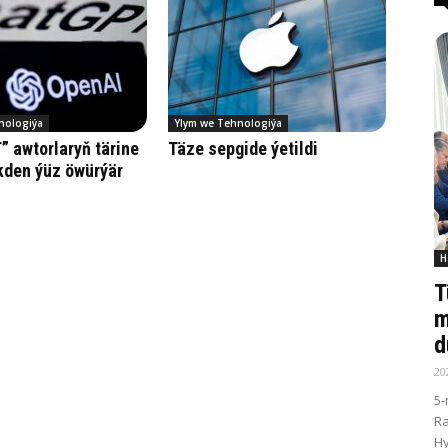
nologiýa
Ylym we Tehnologiýa
 awtorlaryň tärine
Tä­ze sep­gi­de ýe­til­di
den ýüz öwürýär
H
T
m
d
20
5-
R
Hy