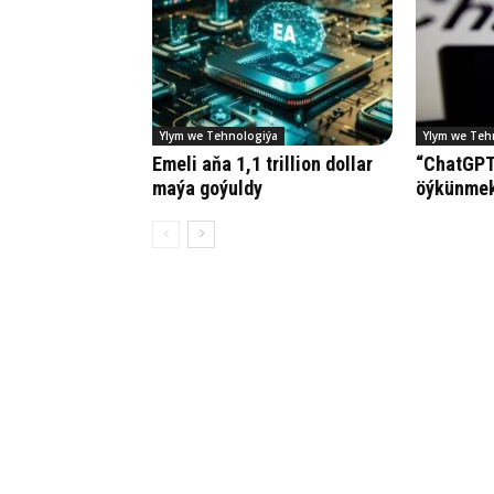
Ylym we Tehnologiýa
Ylym we Teh
Emeli aňa 1,1 trillion dollar
“ChatGPT”
maýa goýuldy
öýkünmek