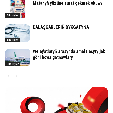
Matanyň ýüzüne surat çekmek okuwy
Bildirişler
DALAŞGÄRLERIŇ DYKGATYNA
Bildirişler
Welaýatlaryň arasynda amala aşyryljak
göni howa gatnawlary
Bildirişler