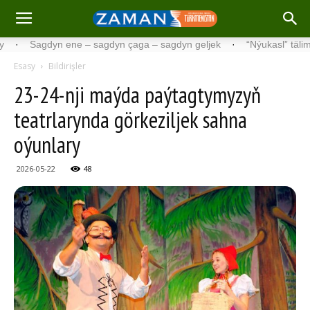
Sagdyn ene – sagdyn çaga – sagdyn geljek
·
“Nýukasl” tälimçisini t
Esasy
Bildirişler
23-24-nji maýda paýtagtymyzyň
teatrlarynda görkeziljek sahna
oýunlary
2026-05-22
48