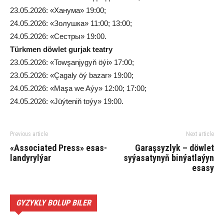
23.05.2026: «Ханума» 19:00;
24.05.2026: «Золушка» 11:00; 13:00;
24.05.2026: «Сестры» 19:00.
Türkmen döwlet gurjak teatry
23.05.2026: «Towşanjygyň öýi» 17:00;
23.05.2026: «Çagaly öý bazar» 19:00;
24.05.2026: «Maşa we Aýy» 12:00; 17:00;
24.05.2026: «Jüýteniň toýy» 19:00.
Previous article
Next article
«As­socia­ted Press» esas­
Garaşsyzlyk – döwlet
lan­dy­ry­l­ýar
syýasatynyň binýatlaýyn
esasy
GYZYKLY BOLUP BILER