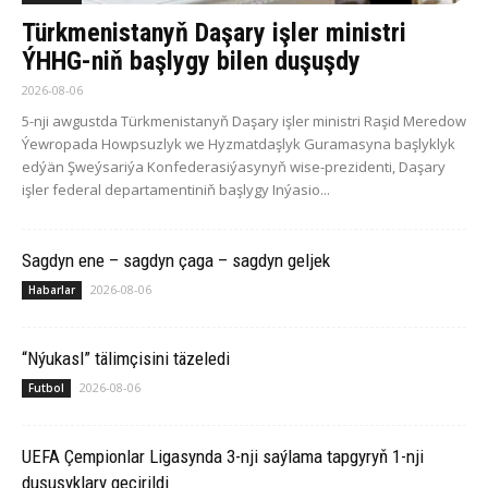
Türkmenistanyň Daşary işler ministri
ÝHHG-niň başlygy bilen duşuşdy
2026-08-06
5-nji awgustda Türkmenistanyň Daşary işler ministri Raşid Meredow
Ýewropada Howpsuzlyk we Hyzmatdaşlyk Guramasyna başlyklyk
edýän Şweýsariýa Konfederasiýasynyň wise-prezidenti, Daşary
işler federal departamentiniň başlygy Inýasio...
Sagdyn ene – sagdyn çaga – sagdyn geljek
2026-08-06
Habarlar
“Nýukasl” tälimçisini täzeledi
2026-08-06
Futbol
UEFA Çempionlar Ligasynda 3-nji saýlama tapgyryň 1-nji
duşuşyklary geçirildi