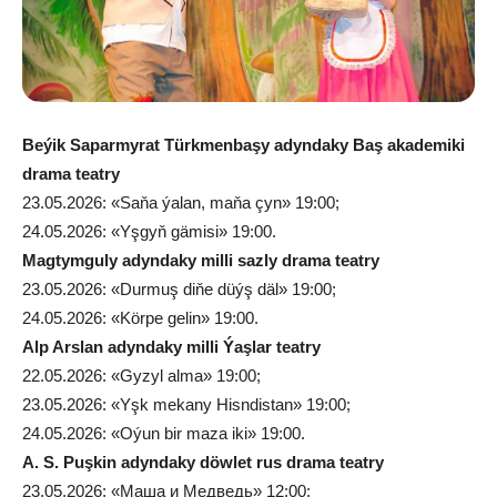
Beýik Saparmyrat Türkmenbaşy adyndaky Baş akademiki
drama teatry
23.05.2026: «Saňa ýalan, maňa çyn» 19:00;
24.05.2026: «Yşgyň gämisi» 19:00.
Magtymguly adyndaky milli sazly drama teatry
23.05.2026: «Durmuş diňe düýş däl» 19:00;
24.05.2026: «Körpe gelin» 19:00.
Alp Arslan adyndaky milli Ýaşlar teatry
22.05.2026: «Gyzyl alma» 19:00;
23.05.2026: «Yşk mekany Hisndistan» 19:00;
24.05.2026: «Oýun bir maza iki» 19:00.
A. S. Puşkin adyndaky döwlet rus drama teatry
23.05.2026: «Маша и Медведь» 12:00;