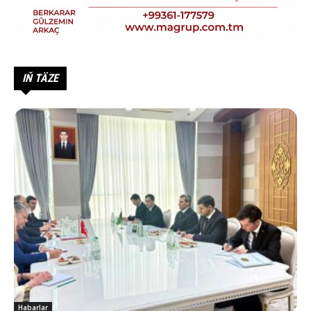
IŇ TÄZE
Habarlar