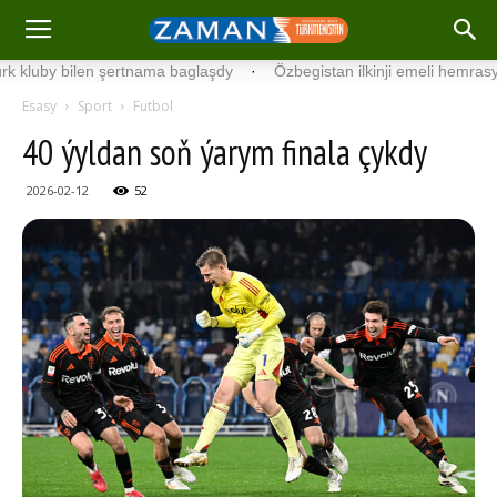
by bilen şertnama baglaşdy
·
Özbegistan ilkinji emeli hemrasyny uçu
Esasy
Sport
Futbol
40 ýyldan soň ýarym finala çykdy
2026-02-12
52