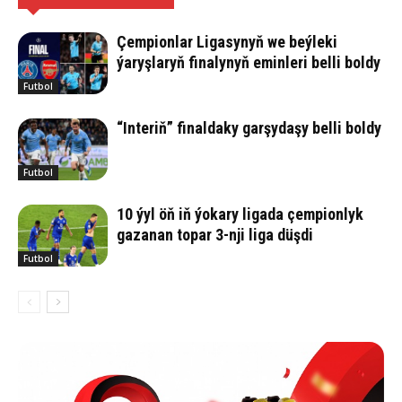
Çempionlar Ligasynyň we beýleki
ýaryşlaryň finalynyň eminleri belli boldy
Futbol
“Interiň” finaldaky garşydaşy belli boldy
Futbol
10 ýyl öň iň ýokary ligada çempionlyk
gazanan topar 3-nji liga düşdi
Futbol