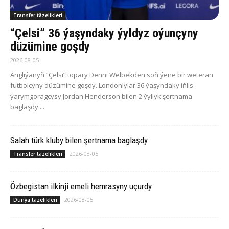
Transfer täzelikleri
“Çelsi” 36 ýaşyndaky ýyldyz oýunçyny
düzümine goşdy
2026-08-05
Angliýanyň “Çelsi” topary Denni Welbekden soň ýene bir weteran
futbolçyny düzümine goşdy. Londonlylar 36 ýaşyndaky iňlis
ýarymgoragçysy Jordan Henderson bilen 2 ýyllyk şertnama
baglaşdy....
Salah türk kluby bilen şertnama baglaşdy
2026-08-05
Transfer täzelikleri
Özbegistan ilkinji emeli hemrasyny uçurdy
2026-08-05
Dünýä täzelikleri