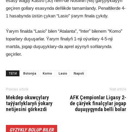
esasy wagty Kastro (30) hem-de Nosliniň (48) garşylyklaýyn
geçiren gollary esasynda deňlikde tamamlandy. Penaltilerde 4-
1 hasabynda üstün çykan “Lasio” ýarym finala çykdy.
Ýarym finalda “Lasio” bilen “Atalanta”, “Inter” bilenem “Komo”
toparlary duşuşarlar. Ýarym finalyň 1-nji oýunlary 4-5-nji
martda, jogap duşuşyklary-da aprel aýynyň soňlarynda
geçiriler.
ТЕГИ
Bolonýa
Komo
Lasio
Napoli
Previous article
Next article
Mekdep okuwçylary
AFK Çempionlar Ligasy 2-
taýýarlyklaryň ýokary
de çärýek finalçylar jogap
netijesini görkezdi
duşuşygynda belli bolar
GYZYKLY BOLUP BILER