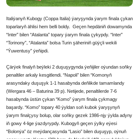
Italiýanyň Kubogy (Coppa Italia) ýaryşynda ýarym finala çykan
toparlaryň ählisi hem belli boldy. Geçen hepdäniň dowamynda
“Inter” bilen “Atalanta” topary ýarym finala çykypdy. “Inter”
“Torinony”, “Atalanta” bolsa Turin şäheriniň güýçli wekili
“Ýuwentusy” ýeňipdi.
Çärýek finalyň beýleki 2 duşuşygynda ýeňijiler oýundan soňky
penaltiler arkaly kesgitlendi. “Napoli” bilen “Komonyň
arasyndaky duşuşyk 1-1 hasabynda deňlikde tamamlandy
(Wergara 46 – Baturina 39 p). Netijede, penaltilerde 7-6
hasabynda üstün çykan “Komo” ýarym finala çykmagy
başardy. “Komo” topary 40 ýyldan soň kubok ýaryşynyň
ýarym finalçysy bolup, olar soňky gezek 1986-njy ýylda adyny
iň gowy 4-lige ýazdyrypdy. Kubogyň geçen ýylky eýesi
“Bolonýa” öz meýdançasynda “Lasio” bilen duşuşyp, oýnuň