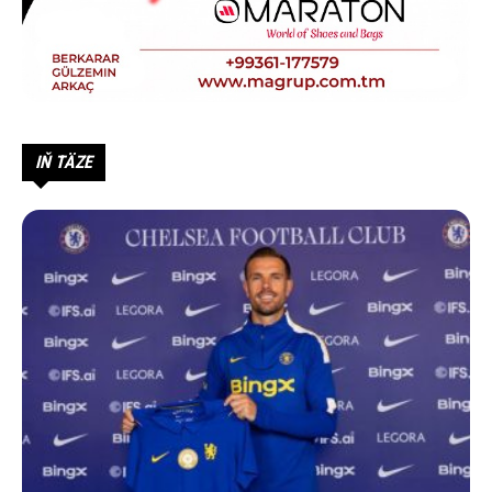
IŇ TÄZE