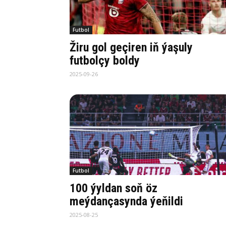
Futbol
Žiru gol geçiren iň ýaşuly
futbolçy boldy
2025-09-26
Futbol
100 ýyldan soň öz
meýdançasynda ýeňildi
2025-08-25