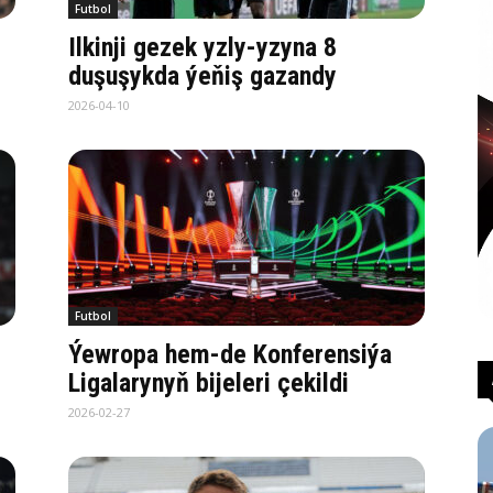
Futbol
Ilkinji gezek yzly-yzyna 8
duşuşykda ýeňiş gazandy
2026-04-10
Futbol
Ýewropa hem-de Konferensiýa
Ligalarynyň bijeleri çekildi
2026-02-27