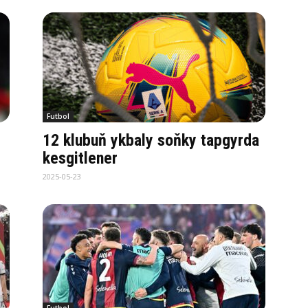
Futbol
12 klubuň ykbaly soňky tapgyrda
kesgitlener
2025-05-23