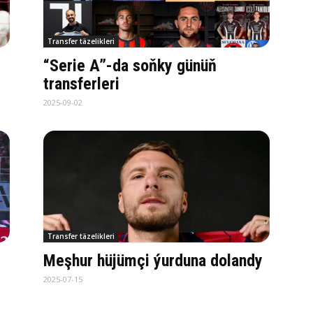
Transfer täzelikleri
“Serie A”-da soňky günüň
transferleri
2025-09-02
Transfer täzelikleri
Meşhur hüjümçi ýurduna dolandy
2025-07-15