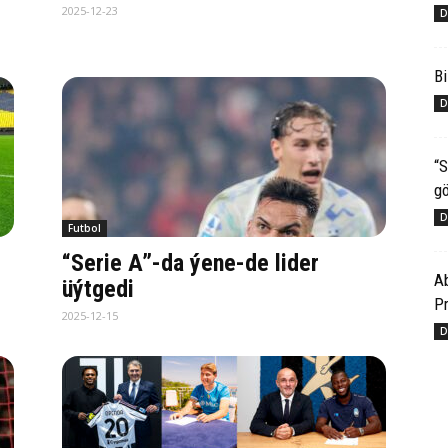
2025-12-23
D
Bi
D
“S
gö
D
Futbol
“Serie A”-da ýene-de lider
Ab
üýtgedi
Pr
2025-12-15
D