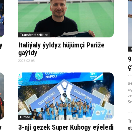
Transfer täzelikleri
y
Italiýaly ýyldyz hüjümçi Pariže
D
gaýtdy
9
2026-02-03
ç
20
Be
uç
ze
Şe
Futbol
T
y
3-nji gezek Super Kubogy eýeledi
e