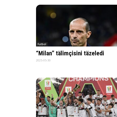
Futbol
“Milan” tälimçisini täzeledi
2025-05-30