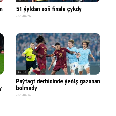
Futbol
an
51 ýyldan soň finala çykdy
2025-04-26
Futbol
Paýtagt derbisinde ýeňiş gazanan
y
bolmady
2025-04-14