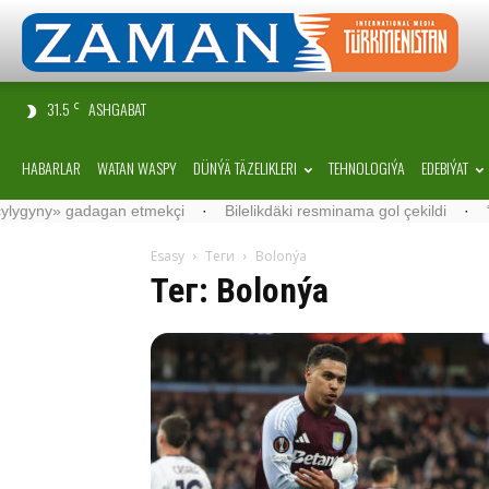
31.5
ASHGABAT
C
HABARLAR
WATAN WASPY
DÜNÝÄ TÄZELIKLERI
TEHNOLOGIÝA
EDEBIÝAT
n etmekçi
·
Bilelikdäki resminama gol çekildi
·
“Samarkand-2028” 
Esasy
Теги
Bolonýa
Тег: Bolonýa