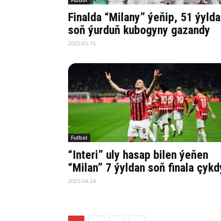
Futbol
Finalda “Milany” ýeňip, 51 ýyld
soň ýurduň kubogyny gazandy
2025-05-15
Futbol
“Interi” uly hasap bilen ýeňen
“Milan” 7 ýyldan soň finala çykd
2025-04-24