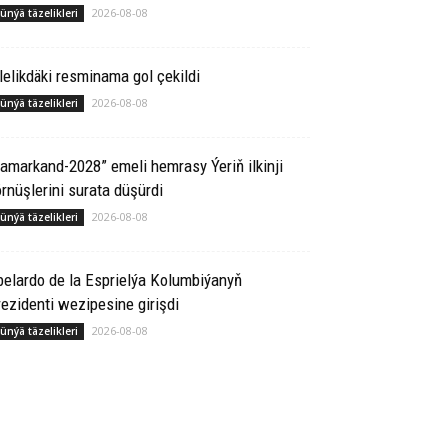
2026-08-08
ünýä täzelikleri
lelikdäki resminama gol çekildi
2026-08-08
ünýä täzelikleri
amarkand-2028” emeli hemrasy Ýeriň ilkinji
rnüşlerini surata düşürdi
2026-08-08
ünýä täzelikleri
elardo de la Esprielýa Kolumbiýanyň
ezidenti wezipesine girişdi
2026-08-08
ünýä täzelikleri