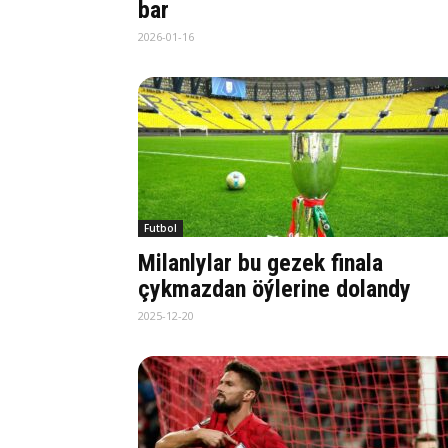
bar
2026-01-16
Futbol
Milanlylar bu gezek finala
çykmazdan öýlerine dolandy
2025-12-20