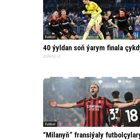
Futbol
40 ýyldan soň ýarym finala çykd
2026-02-12
Futbol
“Milanyň” fransiýaly futbolçylar