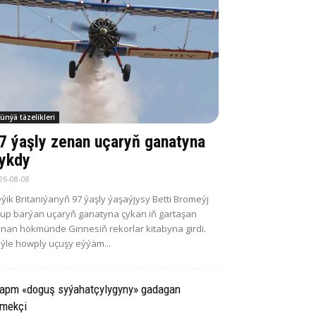
ünýä täzelikleri
7 ýaşly zenan uçaryň ganatyna
ykdy
26-08-08
ýik Britaniýanyň 97 ýaşly ýaşaýjysy Betti Bromeýj
up barýan uçaryň ganatyna çykan iň gartaşan
nan hökmünde Ginnesiň rekorlar kitabyna girdi.
ýle howply uçuşy eýýäm...
rapm «doguş syýahatçylygyny» gadagan
tmekçi