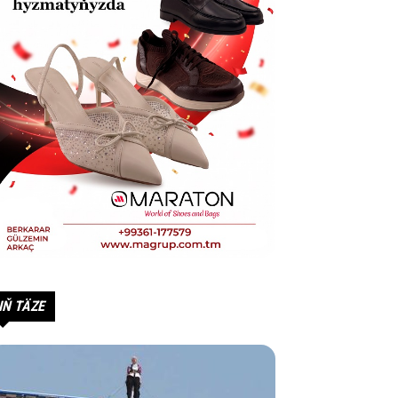
IŇ TÄZE