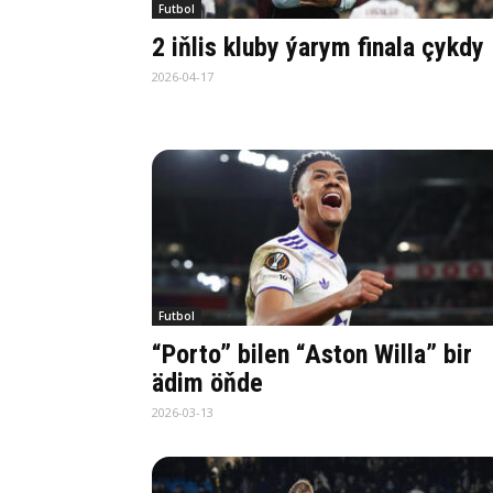
Futbol
2 iňlis kluby ýarym finala çykdy
2026-04-17
Futbol
“Porto” bilen “Aston Willa” bir
ädim öňde
2026-03-13