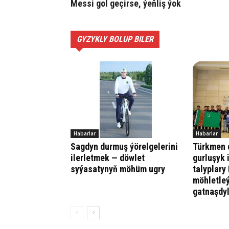
Messi gol geçirse, ýeňliş ýok
GYZYKLY BOLUP BILER
Habarlar
Habarlar
Sagdyn durmuş ýörelgelerini
Türkmen d
ilerletmek — döwlet
gurluşyk 
syýasatynyň möhüm ugry
talyplary
möhletle
gatnaşdy