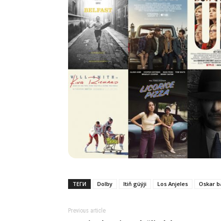
ТЕГИ
Dolby
Itiň güýji
Los Anjeles
Oskar b
Previous article