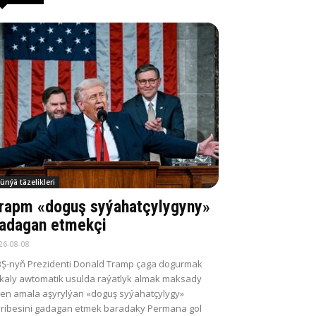
ünýä täzelikleri
rapm «doguş syýahatçylygyny»
adagan etmekçi
26-08-08
Ş-nyň Prezidenti Donald Tramp çaga dogurmak
kaly awtomatik usulda raýatlyk almak maksady
len amala aşyrylýan «doguş syýahatçylygy»
jribesini gadagan etmek baradaky Permana gol