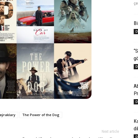
çe
Bi
D
“S
gö
D
Ab
Pr
D
aýraklary
The Power of the Dog
K
di
Next article
D