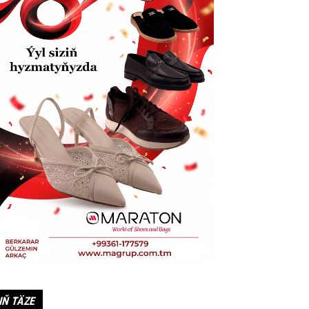
IŇ TÄZE