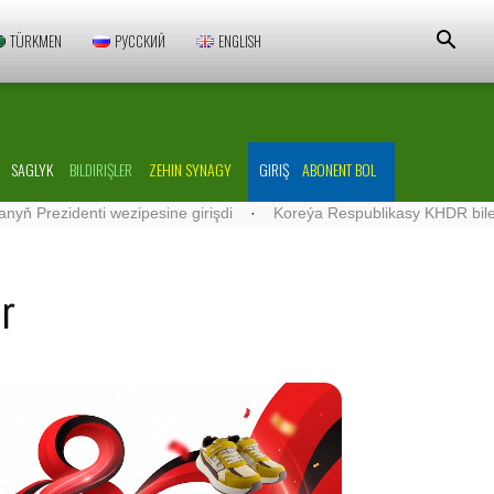
TÜRKMEN
РУССКИЙ
ENGLISH
SAGLYK
BILDIRIŞLER
ZEHIN SYNAGY
GIRIŞ
ABONENT BOL
denti wezipesine girişdi
·
Koreýa Respublikasy KHDR bilen demir ýo
r