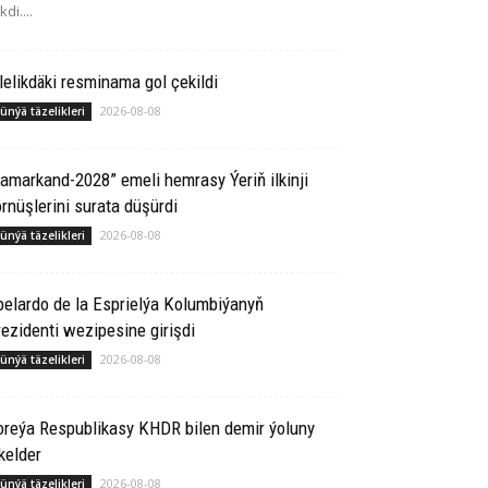
kdi....
lelikdäki resminama gol çekildi
2026-08-08
ünýä täzelikleri
amarkand-2028” emeli hemrasy Ýeriň ilkinji
rnüşlerini surata düşürdi
2026-08-08
ünýä täzelikleri
elardo de la Esprielýa Kolumbiýanyň
ezidenti wezipesine girişdi
2026-08-08
ünýä täzelikleri
oreýa Respublikasy KHDR bilen demir ýoluny
kelder
2026-08-08
ünýä täzelikleri