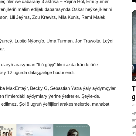
geçiriler we dabarany 3 aktrisa – Rejina Hol, Emi Şumer,
ijileriň mälim ediljek dabarasynda Oskar heýkeljiklerini
son, Lili Jeýms, Zou Krawits, Mila Kunis, Rami Malek,
ýurreý, Lupito Nýong’o, Uma Turman, Jon Trawolta, Leýdi
ar.
olaryň arasyndan “Itiň güýji” filmi azda-kände öňe
sy 12 ugurda dalaşgärlige hödürlendi.
D
T
eba MakEntaýr, Becky G, Sebastian Ýatra ýaly aýdymçylar
g
 filmlerdäki aýdymlary ýerine ýetirerler. Şeýle-de,
 edilmez. Şol 8 ugruň ýeňijileri arakesmelerde, mahabat
20
AB
ar
bi
te