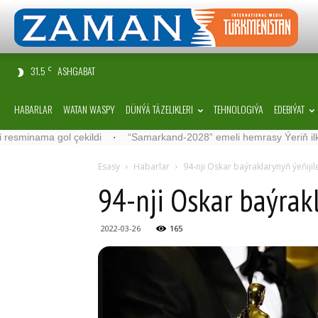
31.5
ASHGABAT
C
HABARLAR
WATAN WASPY
DÜNÝÄ TÄZELIKLERI
TEHNOLOGIÝA
EDEBIÝAT
ma gol çekildi
·
“Samarkand-2028” emeli hemrasy Ýeriň ilkinji görnüş
Esasy
Habarlar
94-nji Oskar baýraklarynyň ýeňijil
94-nji Oskar baýrakl
2022-03-26
165