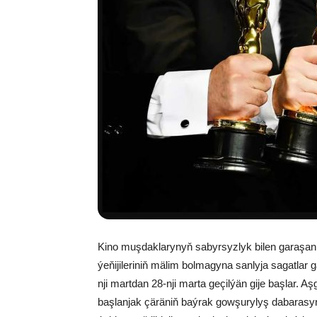
Kino muşdaklarynyň sabyrsyzlyk bilen garaşan 
ýeňijileriniň mälim bolmagyna sanlyja sagatlar g
nji martdan 28-nji marta geçilýän gije başlar. A
başlanjak çäräniň baýrak gowşurylyş dabarasy