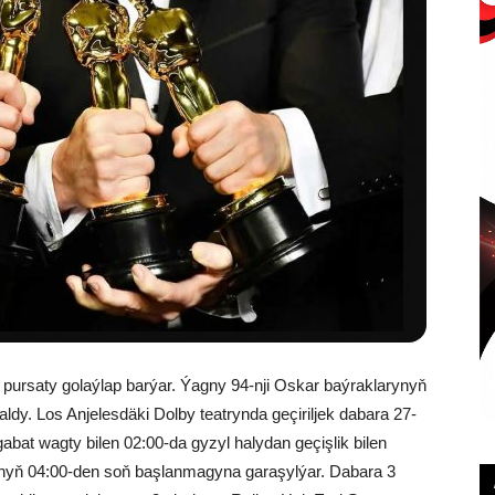
pursaty golaýlap barýar. Ýagny 94-nji Oskar baýraklarynyň
aldy. Los Anjelesdäki Dolby teatrynda geçiriljek dabara 27-
şgabat wagty bilen 02:00-da gyzyl halydan geçişlik bilen
nyň 04:00-den soň başlanmagyna garaşylýar. Dabara 3