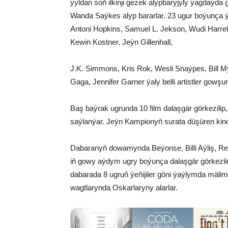
ýyldan soň ilkinji gezek alypbaryjyly ýagdaýda 
Wanda Saýkes alyp bararlar. 23 ugur boýunça ýeň
Antoni Hopkins, Samuel L. Jekson, Wudi Harrel
Kewin Kostner, Jeýn Gillenhall,
J.K. Simmons, Kris Rok, Wesli Snaýpes, Bill M
Gaga, Jennifer Garner ýaly belli artistler gowşur
Baş baýrak ugrunda 10 film dalaşgär görkezilip, 
saýlanýar. Jeýn Kampionyň surata düşüren kino
Dabaranyň dowamynda Beýonse, Billi Aýliş, R
iň gowy aýdym ugry boýunça dalaşgär görkezilen
dabarada 8 ugruň ýeňijiler göni ýaýlymda mälim
wagtlarynda Oskarlaryny alarlar.