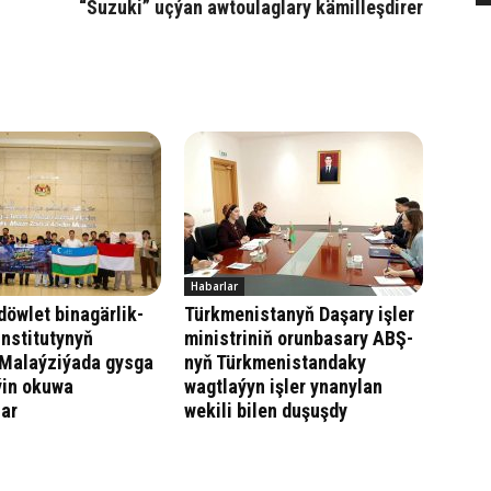
“Suzuki” uçýan awtoulaglary kämilleşdirer
Habarlar
öwlet binagärlik-
Türkmenistanyň Daşary işler
institutynyň
ministriniň orunbasary ABŞ-
 Malaýziýada gysga
nyň Türkmenistandaky
ýin okuwa
wagtlaýyn işler ynanylan
lar
wekili bilen duşuşdy