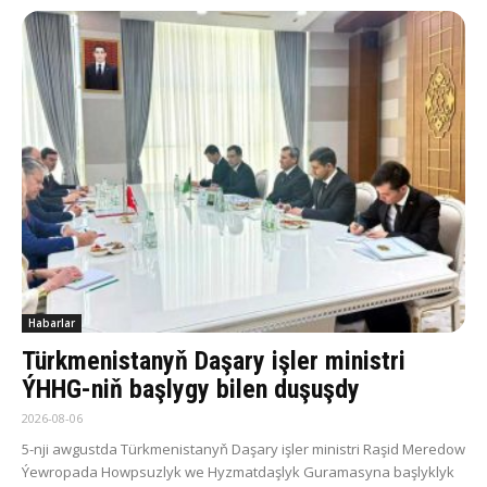
Habarlar
Türkmenistanyň Daşary işler ministri
ÝHHG-niň başlygy bilen duşuşdy
2026-08-06
5-nji awgustda Türkmenistanyň Daşary işler ministri Raşid Meredow
Ýewropada Howpsuzlyk we Hyzmatdaşlyk Guramasyna başlyklyk