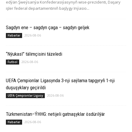
edýän Şweýsariýa Konfederasiýasynyň wise-prezidenti, Daşary
işler federal departamentiniň başlygy Inýasio...
Sagdyn ene – sagdyn çaga – sagdyn geljek
2026-08-06
Habarlar
“Nýukasl” tälimçisini täzeledi
2026-08-06
Futbol
UEFA Çempionlar Ligasynda 3-nji saýlama tapgyryň 1-nji
duşuşyklary geçirildi
2026-08-06
UEFA Çempionlar Ligasy
Türkmenistan–ÝHHG: netijeli gatnaşyklar ösdürilýär
2026-08-06
Habarlar