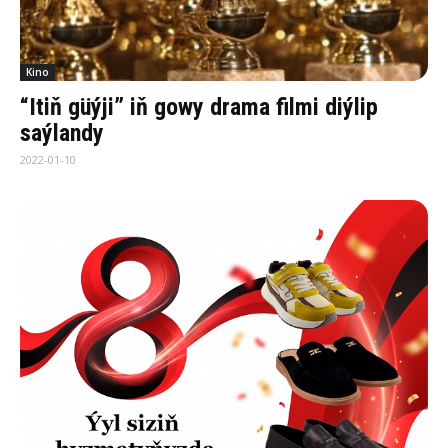
Kino
“Itiň güýji” iň gowy drama filmi diýlip
saýlandy
2022-01-10