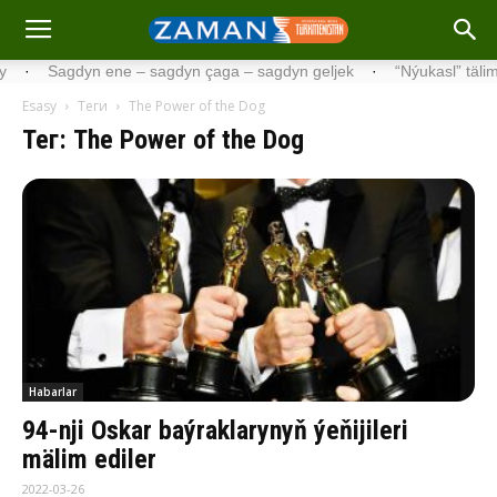
Sagdyn ene – sagdyn çaga – sagdyn geljek
·
“Nýukasl” tälimçisini t
Esasy
Теги
The Power of the Dog
Тег: The Power of the Dog
Habarlar
94-nji Oskar baýraklarynyň ýeňijileri
mälim ediler
2022-03-26