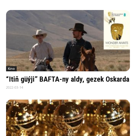
Kino
“Itiň güýji” BAFTA-ny aldy, gezek Oskarda
2022-03-14