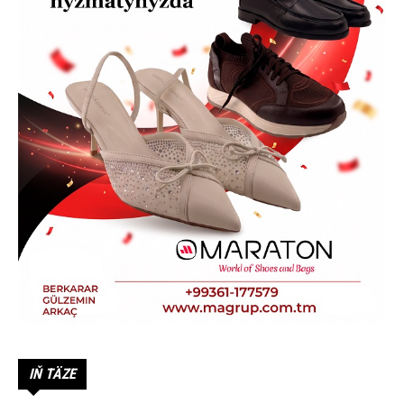
IŇ TÄZE